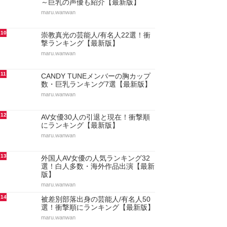
～巨乳の声優も紹介【最新版】
maru.wanwan
10
崇教真光の芸能人/有名人22選！衝
撃ランキング【最新版】
maru.wanwan
11
CANDY TUNEメンバーの胸カップ
数・巨乳ランキング7選【最新版】
maru.wanwan
12
AV女優30人の引退と現在！衝撃順
にランキング【最新版】
maru.wanwan
13
外国人AV女優の人気ランキング32
選！白人多数・海外作品出演【最新
版】
maru.wanwan
14
被差別部落出身の芸能人/有名人50
選！衝撃順にランキング【最新版】
maru.wanwan