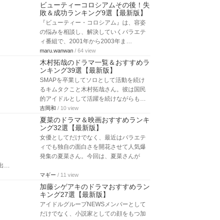
ビューティーコロシアムその後！失
敗＆成功ランキング9選【最新版】
『ビューティー・コロシアム』は、容姿
の悩みを相談し、解決していくバラエテ
ィ番組で、2001年から2003年ま…
maru.wanwan
/ 64 view
木村拓哉のドラマ一覧＆おすすめラ
ンキング39選【最新版】
SMAPを卒業してソロとして活動を続け
るキムタクこと木村拓哉さん。彼は国民
的アイドルとして活躍を続けながらも…
吉岡和
/ 10 view
夏菜のドラマ＆映画おすすめランキ
ング32選【最新版】
女優としてだけでなく、最近はバラエテ
ィでも独自の面白さを開花させて人気爆
発集の夏菜さん。今回は、夏菜さんが
出…
マギー
/ 11 view
加藤シゲアキのドラマおすすめラン
キング27選【最新版】
アイドルグループNEWSメンバーとして
だけでなく、小説家としての顔をもつ加