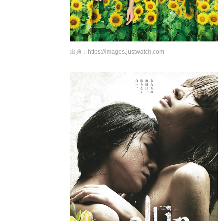
出典：
https://images.justwatch.com