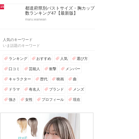
15
都道府県別バストサイズ・胸カップ
数ランキング47【最新版】
maru.wanwan
人気のキーワード
いま話題のキーワード
ランキング
おすすめ
人気
選び方
口コミ
芸能人
衝撃
メンバー
キャラクター
歴代
映画
曲
ドラマ
有名人
ブランド
メンズ
強さ
女性
プロフィール
現在