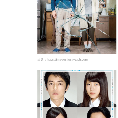
出典：
https://images.justwatch.com