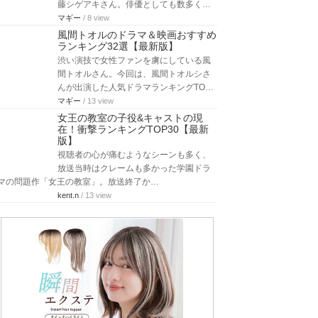
藤シゲアキさん。俳優としても数多く…
マギー
/ 8 view
風間トオルのドラマ＆映画おすすめ
ランキング32選【最新版】
渋い演技で女性ファンを虜にしている風
間トオルさん。今回は、風間トオルシさ
んが出演した人気ドラマランキングTO…
マギー
/ 13 view
女王の教室の子役&キャストの現
在！衝撃ランキングTOP30【最新
版】
視聴者の心が痛むようなシーンも多く、
放送当時はクレームも多かった学園ドラ
マの問題作「女王の教室」。放送終了か…
kent.n
/ 13 view