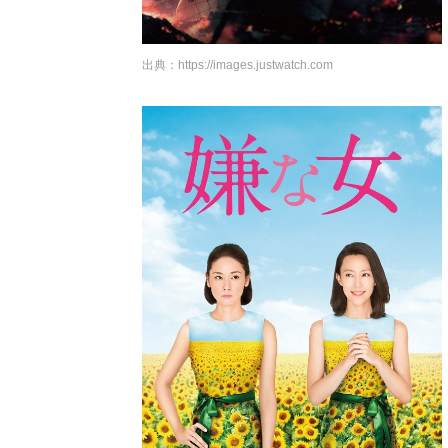
出典：
https://images.justwatch.com