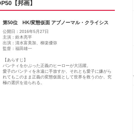
OP50【邦画】
第50位 HK/変態仮面 アブノーマル・クライシス
公開日：2016年5月27日
主演：鈴木亮平
出演：清水富美加、柳楽優弥
監督：福田雄一
【あらすじ】
パンティをかぶった正義のヒーローが大活躍。
愛子のパンティを永遠に手放すか、それとも愛子に嫌がら
れてもこのまま正義の変態仮面として世界を救うのか、究
極の選択を迫られる。