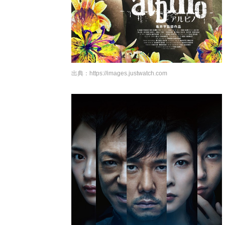
出典：
https://images.justwatch.com