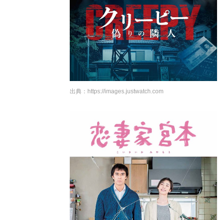
出典：
https://images.justwatch.com