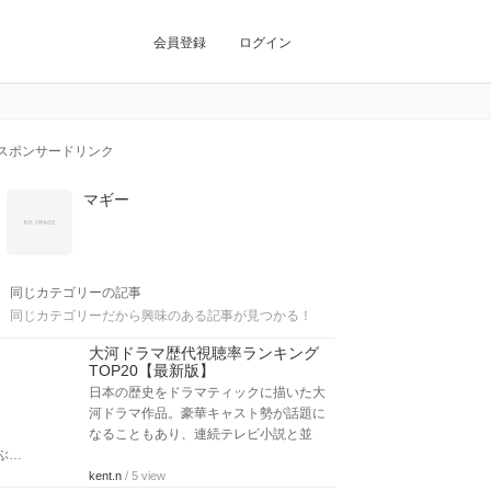
会員登録
ログイン
スポンサードリンク
マギー
同じカテゴリーの記事
同じカテゴリーだから興味のある記事が見つかる！
大河ドラマ歴代視聴率ランキング
TOP20【最新版】
日本の歴史をドラマティックに描いた大
河ドラマ作品。豪華キャスト勢が話題に
なることもあり、連続テレビ小説と並
ぶ…
kent.n
/ 5 view