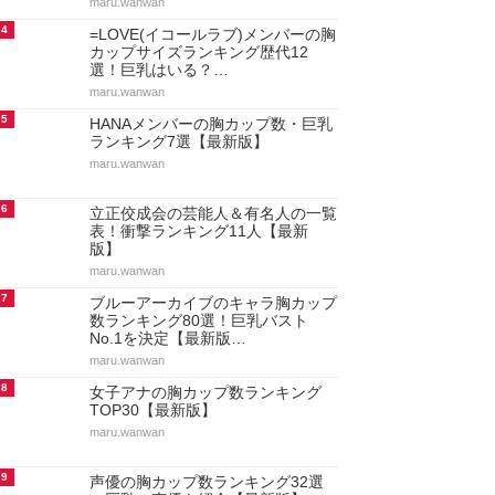
maru.wanwan
4
=LOVE(イコールラブ)メンバーの胸
カップサイズランキング歴代12
選！巨乳はいる？…
maru.wanwan
5
HANAメンバーの胸カップ数・巨乳
ランキング7選【最新版】
maru.wanwan
6
立正佼成会の芸能人＆有名人の一覧
表！衝撃ランキング11人【最新
版】
maru.wanwan
7
ブルーアーカイブのキャラ胸カップ
数ランキング80選！巨乳バスト
No.1を決定【最新版…
maru.wanwan
8
女子アナの胸カップ数ランキング
TOP30【最新版】
maru.wanwan
9
声優の胸カップ数ランキング32選