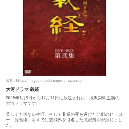
出典：
https://images-na.ssl-images-amazon.com
大河ドラマ 義経
2005年1月9日から12月11日に放送された、滝沢秀明主演の
大河ドラマです。
美しくも切ない生涯、そして非業の死を遂げた悲劇のヒーロ
ー「源義経」をすでに芸能界を引退した滝沢秀明が演じまし
た。