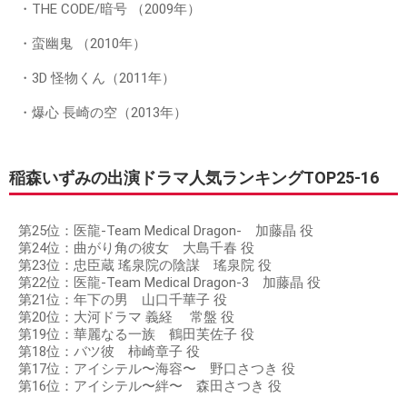
・THE CODE/暗号 （2009年）
・蛮幽鬼 （2010年）
・3D 怪物くん（2011年）
・爆心 長崎の空（2013年）
稲森いずみの出演ドラマ人気ランキングTOP25-16
第25位：医龍-Team Medical Dragon- 加藤晶 役
第24位：曲がり角の彼女 大島千春 役
第23位：忠臣蔵 瑤泉院の陰謀 瑤泉院 役
第22位：医龍-Team Medical Dragon-3 加藤晶 役
第21位：年下の男 山口千華子 役
第20位：大河ドラマ 義経 常盤 役
第19位：華麗なる一族 鶴田芙佐子 役
第18位：バツ彼 柿崎章子 役
第17位：アイシテル〜海容〜 野口さつき 役
第16位：アイシテル〜絆〜 森田さつき 役