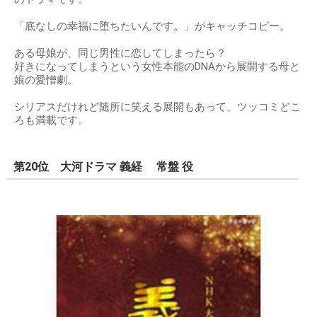
「底なしの幸福に堕ちたいんです。」がキャッチコピー。
ある母娘が、同じ男性に恋してしまったら？
好きになってしまうという女性本能のDNAから展開する母と
娘の愛憎劇。
シリアスだけれど随所に笑える展開もあって、ツッコミどこ
ろも満載です。
第20位 大河ドラマ 義経 常盤 役