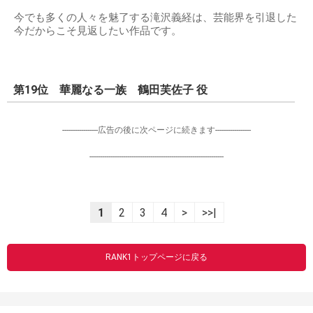
今でも多くの人々を魅了する滝沢義経は、芸能界を引退した
今だからこそ見返したい作品です。
第19位 華麗なる一族 鶴田芙佐子 役
-----------------広告の後に次ページに続きます-----------------
----------------------------------------------------------------
1
2
3
4
>
>>|
RANK1トップページに戻る