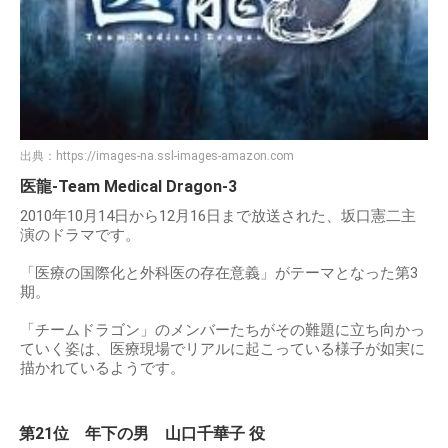
出典：
https://images-na.ssl-images-amazon.com
医龍-Team Medical Dragon-3
2010年10月14日から12月16日まで放送された、坂口憲二主
演のドラマです。
「医療の国際化と外科医の存在意義」がテーマとなった第3
期。
「チームドラゴン」のメンバーたちがその難題に立ち向かっ
ていく姿は、医療現場でリアルに起こっている様子が如実に
描かれているようです。
第21位 年下の男 山口千華子 役