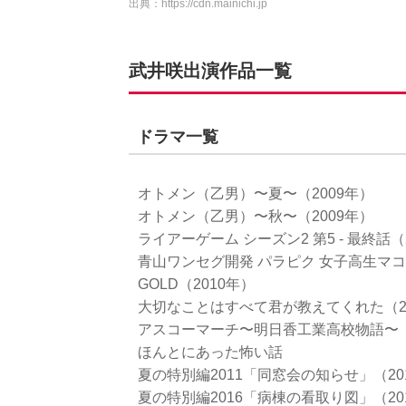
出典：
https://cdn.mainichi.jp
武井咲出演作品一覧
ドラマ一覧
オトメン（乙男）〜夏〜（2009年）
オトメン（乙男）〜秋〜（2009年）
ライアーゲーム シーズン2 第5 - 最終話（
青山ワンセグ開発 パラピク 女子高生マコト
GOLD（2010年）
大切なことはすべて君が教えてくれた（2
アスコーマーチ〜明日香工業高校物語〜（
ほんとにあった怖い話
夏の特別編2011「同窓会の知らせ」（20
夏の特別編2016「病棟の看取り図」（20