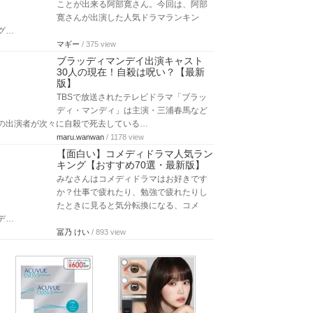
ことが出来る阿部寛さん。今回は、阿部
寛さんが出演した人気ドラマランキン
グ…
マギー
/ 375 view
ブラッディマンデイ出演キャスト
30人の現在！自殺は呪い？【最新
版】
TBSで放送されたテレビドラマ「ブラッ
ディ・マンディ」は主演・三浦春馬など
の出演者が次々に自殺で死去している…
maru.wanwan
/ 1178 view
【面白い】コメディドラマ人気ラン
キング【おすすめ70選・最新版】
みなさんはコメディドラマはお好きです
か？仕事で疲れたり、勉強で疲れたりし
たときに見ると気分転換になる、コメ
デ…
冨乃 けい
/ 893 view