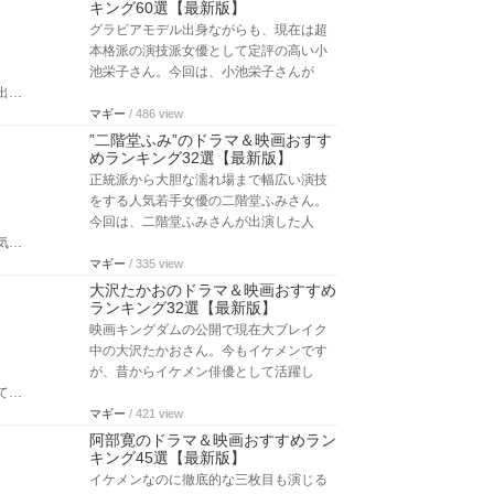
キング60選【最新版】
グラビアモデル出身ながらも、現在は超
本格派の演技派女優として定評の高い小
池栄子さん。今回は、小池栄子さんが
出…
マギー
/ 486 view
”二階堂ふみ”のドラマ＆映画おすす
めランキング32選【最新版】
正統派から大胆な濡れ場まで幅広い演技
をする人気若手女優の二階堂ふみさん。
今回は、二階堂ふみさんが出演した人
気…
マギー
/ 335 view
大沢たかおのドラマ＆映画おすすめ
ランキング32選【最新版】
映画キングダムの公開で現在大ブレイク
中の大沢たかおさん。今もイケメンです
が、昔からイケメン俳優として活躍し
て…
マギー
/ 421 view
阿部寛のドラマ＆映画おすすめラン
キング45選【最新版】
イケメンなのに徹底的な三枚目も演じる