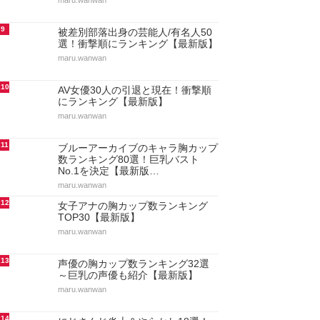
maru.wanwan
9
被差別部落出身の芸能人/有名人50
選！衝撃順にランキング【最新版】
maru.wanwan
10
AV女優30人の引退と現在！衝撃順
にランキング【最新版】
maru.wanwan
11
ブルーアーカイブのキャラ胸カップ
数ランキング80選！巨乳バスト
No.1を決定【最新版…
maru.wanwan
12
女子アナの胸カップ数ランキング
TOP30【最新版】
maru.wanwan
13
声優の胸カップ数ランキング32選
～巨乳の声優も紹介【最新版】
maru.wanwan
14