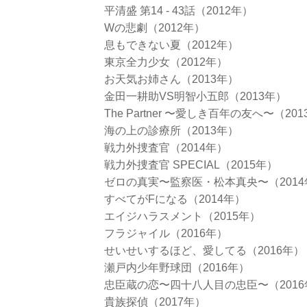
平清盛 第14 - 43話（2012年）
Wの悲劇（2012年）
息もできない夏（2012年）
東京全力少女（2012年）
お天気お姉さん（2013年）
金田一耕助VS明智小五郎（2013年）
The Partner 〜愛しき百年の友へ〜（20
海の上の診療所（2013年）
戦力外捜査官（2014年）
戦力外捜査官 SPECIAL（2015年）
ゼロの真実〜監察医・松本真央〜（2014
すべてがFになる（2014年）
エイジハラスメント（2015年）
フラジャイル（2016年）
せいせいするほど、愛してる（2016年）
瀬戸内少年野球団（2016年）
忠臣蔵の恋〜四十八人目の忠臣〜（2016
貴族探偵（2017年）