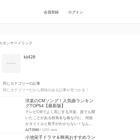
会員登録
ログイン
スポンサードリンク
kii428
同じカテゴリーの記事
同じカテゴリーだから興味のある記事が見つかる！
洋楽のCMソング！人気曲ランキン
グTOP54【最新版】
テレビCMでよく耳にする洋楽。誰でも聞
いたことがある程有名な曲なのに、何故
かタイトルと歌手がわからない！なん…
AJT2580
/ 1202 view
小池栄子ドラマ＆映画おすすめラン