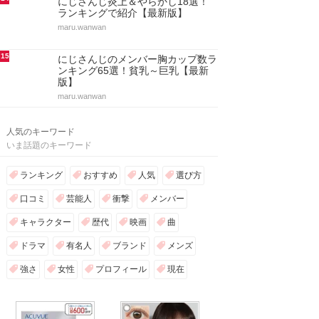
にじさんじ炎上＆やらかし18選！
ランキングで紹介【最新版】
maru.wanwan
15
にじさんじのメンバー胸カップ数ラ
ンキング65選！貧乳～巨乳【最新
版】
maru.wanwan
人気のキーワード
いま話題のキーワード
ランキング
おすすめ
人気
選び方
口コミ
芸能人
衝撃
メンバー
キャラクター
歴代
映画
曲
ドラマ
有名人
ブランド
メンズ
強さ
女性
プロフィール
現在