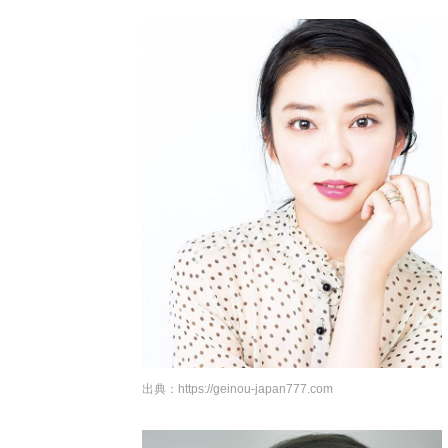
出典：
https://geinou-japan777.com