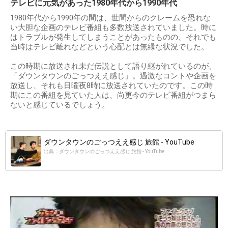
テレビに元気があった1980年代から1990年代
1980年代から1990年の間は、世間からのクレームを恐れな
い大胆な企画のテレビ番組も多数放送されていました。時に
はトラブルが発生してしまうことがあったものの、それでも
当時はテレビ離れなどという心配とは無縁な状況でした。
この時期に放送され未だ伝説として語り継がれているのが、
「ダウンタウンのごっつええ感じ」。過激なコントや企画を
放送し、それも日曜夜8時に放送されていたのです。この時
期にこの番組を見ていた人は、尚更今のテレビ番組がつまら
ないと感じているでしょう。
ダウンタウンのごっつええ感じ 旅館 - YouTube
出典：ダウンタウンのごっつええ感じ 旅館 - YouTube