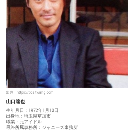
出典：
https://pbs.twimg.com
山口達也
生年月日：1972年1月10日
出身地：埼玉県草加市
職業：元アイドル
最終所属事務所：ジャニーズ事務所