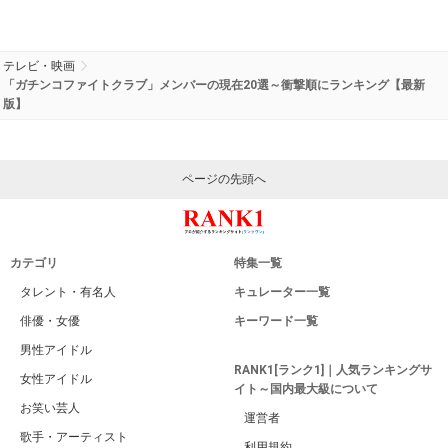
テレビ・映画
「ガチンコファイトクラブ」メンバーの現在20選～衝撃順にランキング【最新
版】
ページの先頭へ
カテゴリ
特集一覧
タレント・有名人
キュレーター一覧
俳優・女優
キーワード一覧
男性アイドル
RANK1[ランク1]｜人気ランキングサ
女性アイドル
イト～国内最大級について
お笑い芸人
運営者
歌手・アーティスト
利用規約