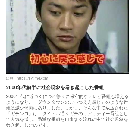
出典：
https://i.ytimg.com
2000年代前半に社会現象を巻き起こした番組
2000年代に近づくにつれ徐々に保守的なテレビ番組も増える
ようになり、「ダウンタウンのごっつええ感じ」のような番
組は減少傾向にありました。しかし、そんな中で放送された
「ガチンコ」は、タイトル通りガチのリアリティー番組とし
て人気を博し、過激な番組を自粛する流れの中で社会現象を
巻き起こしたのです。