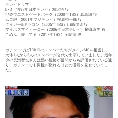
テレビドラマ
D×D（1997年日本テレビ）相沢悟 役
池袋ウエストゲートパーク（2000年TBS）真島誠 役
ムコ殿（2001年フジテレビ）桜庭裕一郎 役
タイガー&ドラゴン（2005年TBS）山崎虎児 役
マイボスマイヒーロー（2006年日本テレビ）榊真喜男 役
ごめん、愛してる（2017年TBS）岡崎律 役
ガチンコではTOKIOのメンバーたちがメインMCを担当し、
大体1人から2人のメンバーが交代で出演していました。最年
少の長瀬智也さんは熱い性格が世間からも評価されている通
り、ガチンコでも男性が惚れるほどの漢気を見せていまし
た。