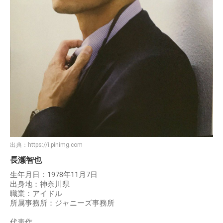
出典：
https://i.pinimg.com
長瀬智也
生年月日：1978年11月7日
出身地：神奈川県
職業：アイドル
所属事務所：ジャニーズ事務所
代表作