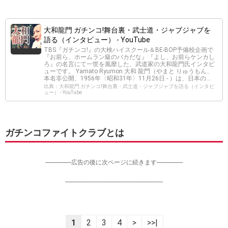
大和龍門 ガチンコ!舞台裏・武士道・ジャブジャブを
語る（インタビュー） - YouTube
TBS『ガチンコ!』の大検ハイスクール＆BE-BOP予備校企画で
『お前ら、ホームラン級のバカだな』『よし、お前らケンカし
ろ』の名言にて一世を風靡した、武道家の大和龍門氏インタビ
ューです。 Yamato Ryumon 大和 龍門（やまと りゅうもん、
本名非公開、1956年〈昭和31年〉11月26日 - ）は、日本の...
出典：大和龍門 ガチンコ!舞台裏・武士道・ジャブジャブを語る（インタビ
ュー） - YouTube
ガチンコファイトクラブとは
-----------------広告の後に次ページに続きます-----------------
----------------------------------------------------------------
1
2
3
4
>
>>|