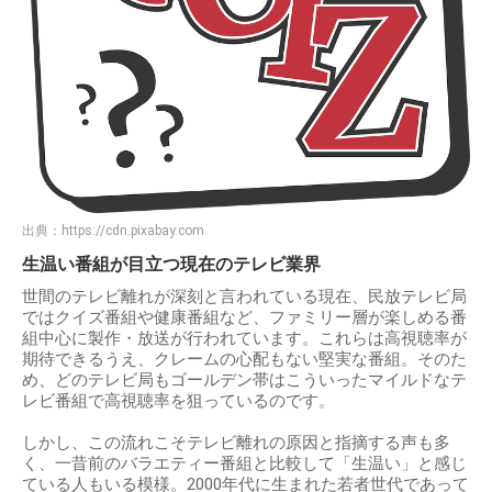
出典：
https://cdn.pixabay.com
生温い番組が目立つ現在のテレビ業界
世間のテレビ離れが深刻と言われている現在、民放テレビ局
ではクイズ番組や健康番組など、ファミリー層が楽しめる番
組中心に製作・放送が行われています。これらは高視聴率が
期待できるうえ、クレームの心配もない堅実な番組。そのた
め、どのテレビ局もゴールデン帯はこういったマイルドなテ
レビ番組で高視聴率を狙っているのです。
しかし、この流れこそテレビ離れの原因と指摘する声も多
く、一昔前のバラエティー番組と比較して「生温い」と感じ
ている人もいる模様。2000年代に生まれた若者世代であって