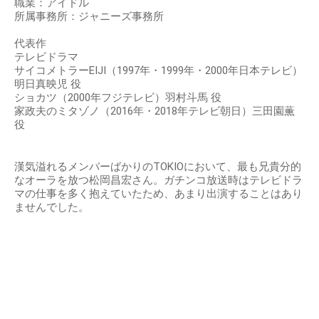
職業：アイドル
所属事務所：ジャニーズ事務所
代表作
テレビドラマ
サイコメトラーEIJI（1997年・1999年・2000年日本テレビ）
明日真映児 役
ショカツ（2000年フジテレビ）羽村斗馬 役
家政夫のミタゾノ（2016年・2018年テレビ朝日）三田園薫
役
漢気溢れるメンバーばかりのTOKIOにおいて、最も兄貴分的
なオーラを放つ松岡昌宏さん。ガチンコ放送時はテレビドラ
マの仕事を多く抱えていたため、あまり出演することはあり
ませんでした。