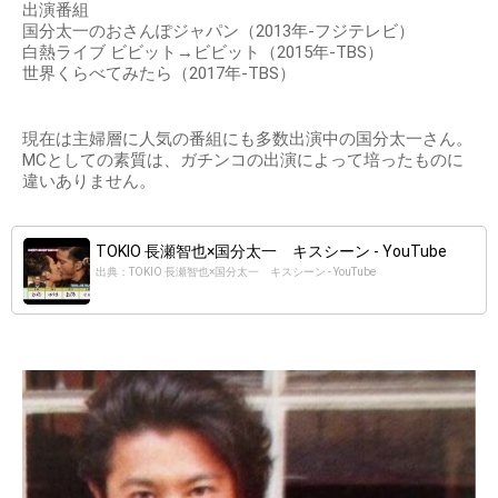
出演番組
国分太一のおさんぽジャパン（2013年-フジテレビ）
白熱ライブ ビビット→ビビット（2015年-TBS）
世界くらべてみたら（2017年-TBS）
現在は主婦層に人気の番組にも多数出演中の国分太一さん。
MCとしての素質は、ガチンコの出演によって培ったものに
違いありません。
TOKIO 長瀬智也×国分太一 キスシーン - YouTube
出典：TOKIO 長瀬智也×国分太一 キスシーン - YouTube