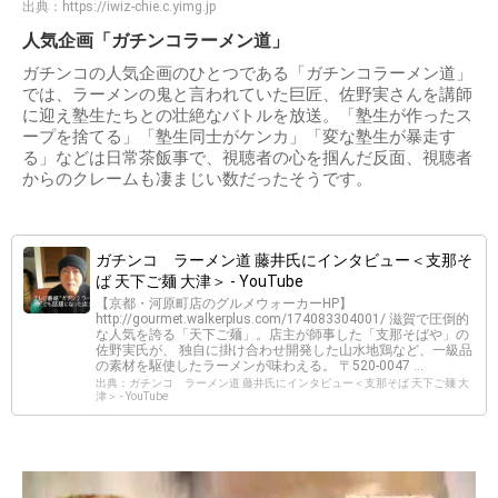
出典：
https://iwiz-chie.c.yimg.jp
人気企画「ガチンコラーメン道」
ガチンコの人気企画のひとつである「ガチンコラーメン道」
では、ラーメンの鬼と言われていた巨匠、佐野実さんを講師
に迎え塾生たちとの壮絶なバトルを放送。「塾生が作ったス
ープを捨てる」「塾生同士がケンカ」「変な塾生が暴走す
る」などは日常茶飯事で、視聴者の心を掴んだ反面、視聴者
からのクレームも凄まじい数だったそうです。
ガチンコ ラーメン道 藤井氏にインタビュー＜支那そ
ば 天下ご麺 大津＞ - YouTube
【京都・河原町店のグルメウォーカーHP】
http://gourmet.walkerplus.com/174083304001/ 滋賀で圧倒的
な人気を誇る「天下ご麺」。店主が師事した「支那そばや」の
佐野実氏が、 独自に掛け合わせ開発した山水地鶏など、一級品
の素材を駆使したラーメンが味わえる。 〒520-0047 ...
出典：ガチンコ ラーメン道 藤井氏にインタビュー＜支那そば 天下ご麺 大
津＞ - YouTube