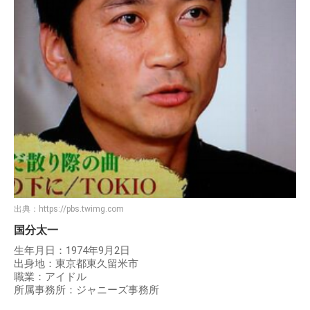
出典：
https://pbs.twimg.com
国分太一
生年月日：1974年9月2日
出身地：東京都東久留米市
職業：アイドル
所属事務所：ジャニーズ事務所