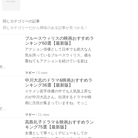
同じカテゴリーの記事
同じカテゴリーだから興味のある記事が見つかる！
ブルースウィリスの映画おすすめラ
ンキング60選【最新版】
アクション俳優として日本でも絶大な人
気を誇っているブルースウィリス。歳を
重ねてもアクションを続けている姿は
渋…
マギー
/ 5 view
中川大志のドラマ&映画おすすめラ
ンキング36選【最新版】
イケメン若手俳優の中でも人気急上昇な
のが中川大志さん。出演するドラマや映
画に注目が集まっていますね。そっこ
で…
マギー
/ 11 view
高島礼子ドラマ＆映画おすすめラン
キング75選【最新版】
女優として華々しくデビューをしてか