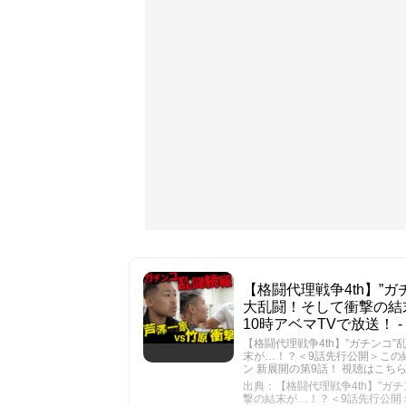
【格闘代理戦争4th】”
大乱闘！そして衝撃の結末
10時アベマTVで放送！ - Y
【格闘代理戦争4th】”ガチン
末が…！？＜9話先行公開＞この続き
ン 新展開の第9話！ 視聴はこちらから▷ 
出典：【格闘代理戦争4th】”
撃の結末が…！？＜9話先行公開＞この