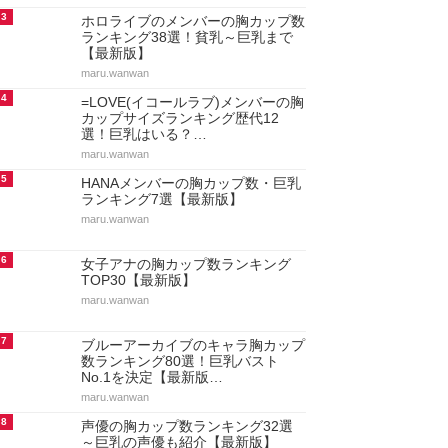
3
ホロライブのメンバーの胸カップ数
ランキング38選！貧乳～巨乳まで
【最新版】
maru.wanwan
4
=LOVE(イコールラブ)メンバーの胸
カップサイズランキング歴代12
選！巨乳はいる？…
maru.wanwan
5
HANAメンバーの胸カップ数・巨乳
ランキング7選【最新版】
maru.wanwan
6
女子アナの胸カップ数ランキング
TOP30【最新版】
maru.wanwan
7
ブルーアーカイブのキャラ胸カップ
数ランキング80選！巨乳バスト
No.1を決定【最新版…
maru.wanwan
8
声優の胸カップ数ランキング32選
～巨乳の声優も紹介【最新版】