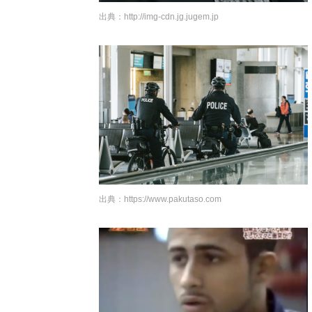
出典：
http://img-cdn.jg.jugem.jp
出典：
https://www.pakutaso.com