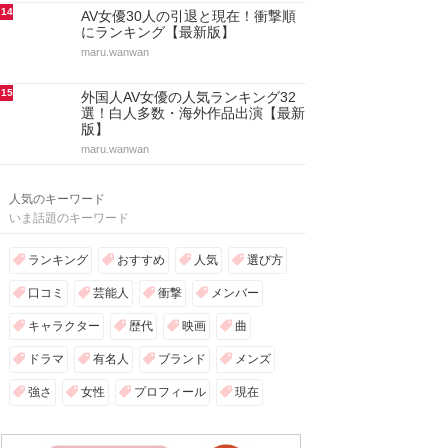
14
AV女優30人の引退と現在！衝撃順
にランキング【最新版】
maru.wanwan
15
外国人AV女優の人気ランキング32
選！白人多数・海外作品出演【最新
版】
maru.wanwan
人気のキーワード
いま話題のキーワード
ランキング
おすすめ
人気
選び方
口コミ
芸能人
衝撃
メンバー
キャラクター
歴代
映画
曲
ドラマ
有名人
ブランド
メンズ
強さ
女性
プロフィール
現在