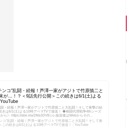
ガチンコ”乱闘・続報！芦澤一家がアジトで竹原慎二と
が…！？＜9話先行公開＞この続きは6/1(土)よる
ouTube
コ”乱闘・続報！芦澤一家がアジトで竹原慎二と大乱闘！そして衝撃の結
は6/1(土)よる10時アベマTVで放送！ ◆格闘代理戦争4thシーズ
https://abe.ma/2Ma3DVB ▷▷放送後はWebからその...
ガチンコ”乱闘・続報！芦澤一家がアジトで竹原慎二と大乱闘！そして衝
続きは6/1(土)よる10時アベマTVで放送！ - YouTube