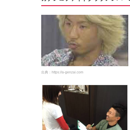
出典：
https://a-genzai.com