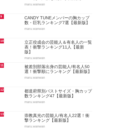
maru.wanwan
9
CANDY TUNEメンバーの胸カップ
数・巨乳ランキング7選【最新版】
maru.wanwan
10
立正佼成会の芸能人＆有名人の一覧
表！衝撃ランキング11人【最新
版】
maru.wanwan
11
被差別部落出身の芸能人/有名人50
選！衝撃順にランキング【最新版】
maru.wanwan
12
都道府県別バストサイズ・胸カップ
数ランキング47【最新版】
maru.wanwan
13
崇教真光の芸能人/有名人22選！衝
撃ランキング【最新版】
maru.wanwan