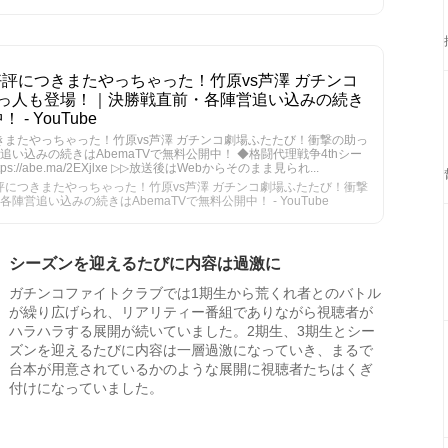
好評につきまたやっちゃった！竹原vs芦澤 ガチンコ
っ人も登場！｜決勝戦直前・各陣営追い込みの続き
- YouTube
きまたやっちゃった！竹原vs芦澤 ガチンコ劇場ふたたび！衝撃の助っ
い込みの続きはAbemaTVで無料公開中！ ◆格闘代理戦争4thシー
://abe.ma/2EXjlxe ▷▷放送後はWebからそのまま見られ...
評につきまたやっちゃった！竹原vs芦澤 ガチンコ劇場ふたたび！衝撃
営追い込みの続きはAbemaTVで無料公開中！ - YouTube
シーズンを迎えるたびに内容は過激に
ガチンコファイトクラブでは1期生から荒くれ者とのバトル
が繰り広げられ、リアリティー番組でありながら視聴者が
ハラハラする展開が続いていました。2期生、3期生とシー
ズンを迎えるたびに内容は一層過激になっていき、まるで
台本が用意されているかのような展開に視聴者たちはくぎ
付けになっていました。