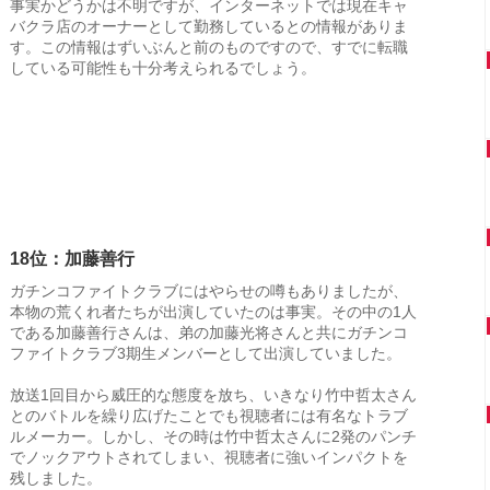
事実かどうかは不明ですが、インターネットでは現在キャ
バクラ店のオーナーとして勤務しているとの情報がありま
す。この情報はずいぶんと前のものですので、すでに転職
している可能性も十分考えられるでしょう。
18位：加藤善行
ガチンコファイトクラブにはやらせの噂もありましたが、
本物の荒くれ者たちが出演していたのは事実。その中の1人
である加藤善行さんは、弟の加藤光将さんと共にガチンコ
ファイトクラブ3期生メンバーとして出演していました。
放送1回目から威圧的な態度を放ち、いきなり竹中哲太さん
とのバトルを繰り広げたことでも視聴者には有名なトラブ
ルメーカー。しかし、その時は竹中哲太さんに2発のパンチ
でノックアウトされてしまい、視聴者に強いインパクトを
残しました。