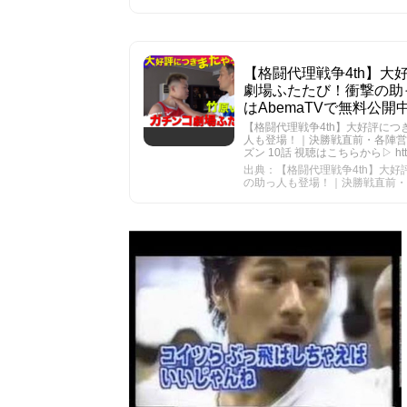
【格闘代理戦争4th】大
劇場ふたたび！衝撃の助
はAbemaTVで無料公開中！ 
【格闘代理戦争4th】大好評につ
人も登場！｜決勝戦直前・各陣営追
ズン 10話 視聴はこちらから▷ https
出典：【格闘代理戦争4th】大好
の助っ人も登場！｜決勝戦直前・各陣