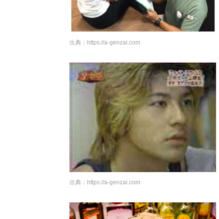
出典：
https://a-genzai.com
出典：
https://a-genzai.com