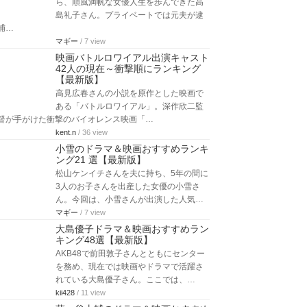
ら、順風満帆な女優人生を歩んできた高
島礼子さん。プライベートでは元夫が逮
捕…
マギー
/ 7 view
映画バトルロワイアル出演キャスト
42人の現在～衝撃順にランキング
【最新版】
高見広春さんの小説を原作とした映画で
ある「バトルロワイアル」。深作欣二監
督が手がけた衝撃のバイオレンス映画「…
kent.n
/ 36 view
小雪のドラマ＆映画おすすめランキ
ング21 選【最新版】
松山ケンイチさんを夫に持ち、5年の間に
3人のお子さんを出産した女優の小雪さ
ん。今回は、小雪さんが出演した人気…
マギー
/ 7 view
大島優子ドラマ＆映画おすすめラン
キング48選【最新版】
AKB48で前田敦子さんとともにセンター
を務め、現在では映画やドラマで活躍さ
れている大島優子さん。ここでは、…
kii428
/ 11 view