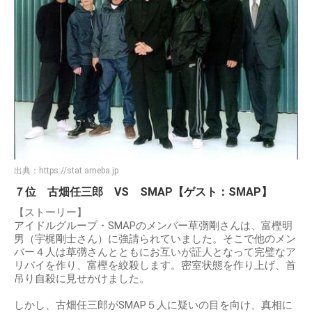
出典：
https://stat.ameba.jp
７位 古畑任三郎 VS SMAP【ゲスト：SMAP】
【ストーリー】
アイドルグループ・SMAPのメンバー草彅剛さんは、富樫明
男（宇梶剛士さん）に強請られていました。そこで他のメン
バー４人は草彅さんとともにお互いが証人となって完璧なア
リバイを作り、富樫を絞殺します。密室状態を作り上げ、首
吊り自殺に見せかけました。
しかし、古畑任三郎がSMAP５人に疑いの目を向け、真相に