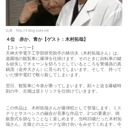
出典：
http://9.blog.xuite.net
４位 赤か、青か【ゲスト：木村拓哉】
【ストーリー】
天神大学電子工学部研究助手の林功夫（木村拓哉さん）は、
遊園地の観覧車に爆弾を仕掛けます。そのときに自転車の鍵
を紛失してチェーンを切ろうとしているところを警備員の真
鍋茂（金井大さん）に見られてしまいます。そして、持って
いた懐中電灯で殴り殺してしまいます。
翌日、観覧車に今泉が乗ってしまいます。刻々と迫る爆破時
刻の中、古畑は逆トリックを仕掛けていきます。
この作品は、木村拓哉さんが爆弾犯として登場します。ミス
テリとサスペンスの融合が見事な作品で、2つの要素が、倒
叙形式を損なうことなく楽しめます。当時23歳だった木村拓
哉さん。古畑とのユニークな掛け合いをみせてくれます。今