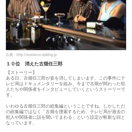
出典：
http://suwanco.wpblog.jp
１０位 消えた古畑任三郎
【ストーリー】
ある日、古畑任三郎が姿を消してしまいます。この事件にテ
レビ局はドキュメンタリーを組み、今まで古畑が関わった犯
人たちや関係者をインタビューしていくというストーリーで
す。
いわゆる古畑任三郎の総集編ということですね。しかしただ
の総集編ではなく「古畑を捜索するため、テレビ局が過去の
犯人や関係者に話を聞いてまわる」という設定が斬新な回と
なっています。