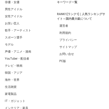
俳優・女優
キーワード一覧
男性アイドル
RANK1[ランク1]｜人気ランキングサ
女性アイドル
イト～国内最大級について
お笑い芸人
運営者
歌手・アーティスト
利用規約
スポーツ選手
プライバシー
モデル
サイトマップ
声優・アニメ・漫画
お問い合せ
YouTuber・配信者
PC版
テレビ・映画
韓国・アジア
海外・世界
生活雑貨
家電製品
IT・ガジェット
インテリア・家具