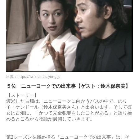
出典：
https://iwiz-chie.c.yimg.jp
５位 ニューヨークでの出来事【ゲスト：鈴木保奈美】
【ストーリー】
渡米した古畑は、ニューヨークに向かうバスの中で、のり
子・ケンドール（鈴木保奈美さん）と出会います。そして彼
女は古畑に、「かつて完全犯罪をしたことがある」と語り始
めるところから物語が展開していきます。
第2シーズンを締め括る『ニューヨークでの出来事』は、そ