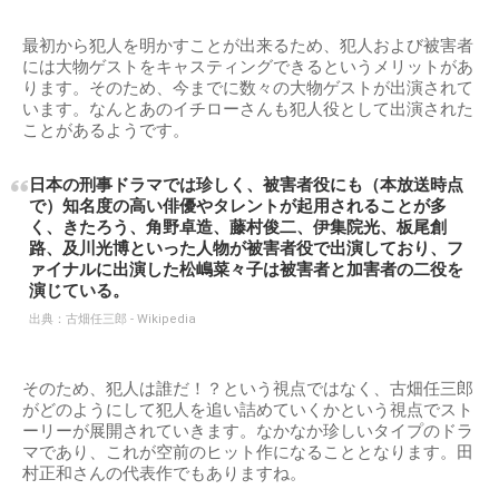
最初から犯人を明かすことが出来るため、犯人および被害者
には大物ゲストをキャスティングできるというメリットがあ
ります。そのため、今までに数々の大物ゲストが出演されて
います。なんとあのイチローさんも犯人役として出演された
ことがあるようです。
日本の刑事ドラマでは珍しく、被害者役にも（本放送時点
で）知名度の高い俳優やタレントが起用されることが多
く、きたろう、角野卓造、藤村俊二、伊集院光、板尾創
路、及川光博といった人物が被害者役で出演しており、フ
ァイナルに出演した松嶋菜々子は被害者と加害者の二役を
演じている。
出典：
古畑任三郎 - Wikipedia
そのため、犯人は誰だ！？という視点ではなく、古畑任三郎
がどのようにして犯人を追い詰めていくかという視点でスト
ーリーが展開されていきます。なかなか珍しいタイプのドラ
マであり、これが空前のヒット作になることとなります。田
村正和さんの代表作でもありますね。