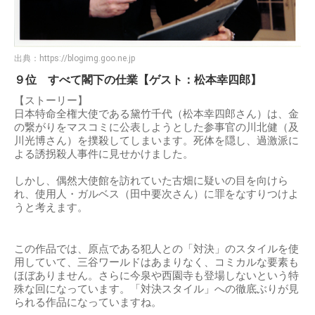
出典：
https://blogimg.goo.ne.jp
９位 すべて閣下の仕業【ゲスト：松本幸四郎】
【ストーリー】
日本特命全権大使である黛竹千代（松本幸四郎さん）は、金
の繋がりをマスコミに公表しようとした参事官の川北健（及
川光博さん）を撲殺してしまいます。死体を隠し、過激派に
よる誘拐殺人事件に見せかけました。
しかし、偶然大使館を訪れていた古畑に疑いの目を向けら
れ、使用人・ガルベス（田中要次さん）に罪をなすりつけよ
うと考えます。
この作品では、原点である犯人との「対決」のスタイルを使
用していて、三谷ワールドはあまりなく、コミカルな要素も
ほぼありません。さらに今泉や西園寺も登場しないという特
殊な回になっています。「対決スタイル」への徹底ぶりが見
られる作品になっていますね。