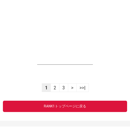
----------------------------------------------------------------
1
2
3
>
>>|
RANK1トップページに戻る