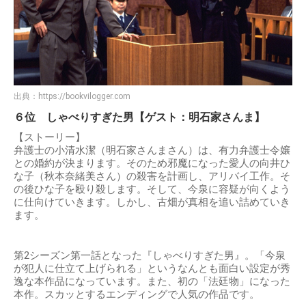
出典：
https://bookvilogger.com
６位 しゃべりすぎた男【ゲスト：明石家さんま】
【ストーリー】
弁護士の小清水潔（明石家さんまさん）は、有力弁護士令嬢
との婚約が決まります。そのため邪魔になった愛人の向井ひ
な子（秋本奈緒美さん）の殺害を計画し、アリバイ工作。そ
の後ひな子を殴り殺します。そして、今泉に容疑が向くよう
に仕向けていきます。しかし、古畑が真相を追い詰めていき
ます。
第2シーズン第一話となった『しゃべりすぎた男』。「今泉
が犯人に仕立て上げられる」というなんとも面白い設定が秀
逸な本作品になっています。また、初の「法廷物」になった
本作。スカッとするエンディングで人気の作品です。