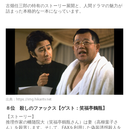
古畑任三郎の特有のストーリー展開と、人間ドラマの魅力が
詰まった本格的な一本になっています。
出典：
https://img.hikaritv.net
８位 殺しのファックス【ゲスト：笑福亭鶴瓶】
【ストーリー】
推理作家の幡随院大（笑福亭鶴瓶さん）は妻（高柳葉子さ
ん）を殺害します。そして、FAXを利用した偽装誘拐殺人を