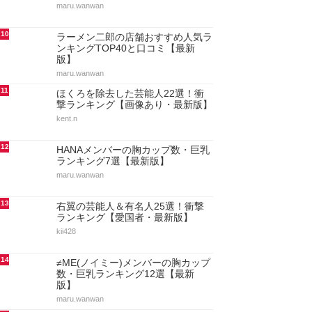
maru.wanwan
10
ラーメン二郎の店舗おすすめ人気ラ
ンキングTOP40と口コミ【最新
版】
maru.wanwan
11
ほくろを除去した芸能人22選！衝
撃ランキング【画像あり・最新版】
kent.n
12
HANAメンバーの胸カップ数・巨乳
ランキング7選【最新版】
maru.wanwan
13
右翼の芸能人＆有名人25選！衝撃
ランキング【愛国者・最新版】
kii428
14
≠ME(ノイミー)メンバーの胸カップ
数・巨乳ランキング12選【最新
版】
maru.wanwan