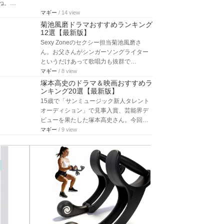
ね。…
マギー
/ 14 view
菊池風磨ドラマおすすめランキング
12選【最新版】
Sexy Zoneのセクシー担当菊池風磨さ
ん。お父さんがシンガーソングライター
というだけあって歌唱力も抜群で…
マギー
/ 8 view
塚本高史のドラマ＆映画おすすめラ
ンキング20選【最新版】
15歳で「サンミュージック新人タレント
オーディション」で見事入賞、芸能界デ
ビューを果たした塚本高史さん。今回…
マギー
/ 9 view