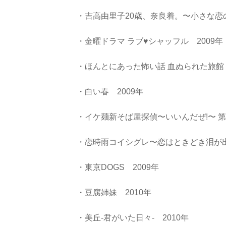
・吉高由里子20歳、奈良着。〜小さな恋の
・金曜ドラマ ラブ♥シャッフル 2009年
・ほんとにあった怖い話 血ぬられた旅館 
・白い春 2009年
・イケ麺新そば屋探偵〜いいんだぜ!〜 第5
・恋時雨コイシグレ〜恋はときどき泪が出
・東京DOGS 2009年
・豆腐姉妹 2010年
・美丘-君がいた日々- 2010年