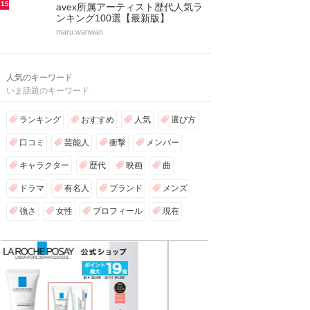
15
avex所属アーティスト歴代人気ラ
ンキング100選【最新版】
maru.wanwan
人気のキーワード
いま話題のキーワード
ランキング
おすすめ
人気
選び方
口コミ
芸能人
衝撃
メンバー
キャラクター
歴代
映画
曲
ドラマ
有名人
ブランド
メンズ
強さ
女性
プロフィール
現在