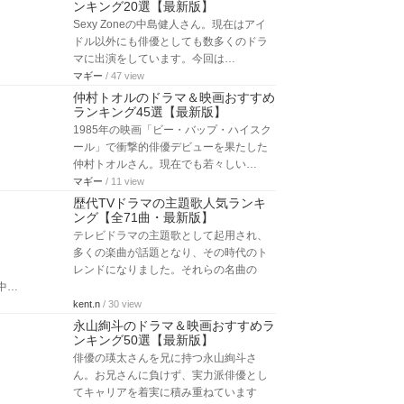
ンキング20選【最新版】
Sexy Zoneの中島健人さん。現在はアイ
ドル以外にも俳優としても数多くのドラ
マに出演をしています。今回は…
マギー
/ 47 view
仲村トオルのドラマ＆映画おすすめ
ランキング45選【最新版】
1985年の映画「ビー・バップ・ハイスク
ール」で衝撃的俳優デビューを果たした
仲村トオルさん。現在でも若々しい…
マギー
/ 11 view
歴代TVドラマの主題歌人気ランキ
ング【全71曲・最新版】
テレビドラマの主題歌として起用され、
多くの楽曲が話題となり、その時代のト
レンドになりました。それらの名曲の
中…
kent.n
/ 30 view
永山絢斗のドラマ＆映画おすすめラ
ンキング50選【最新版】
俳優の瑛太さんを兄に持つ永山絢斗さ
ん。お兄さんに負けず、実力派俳優とし
てキャリアを着実に積み重ねています