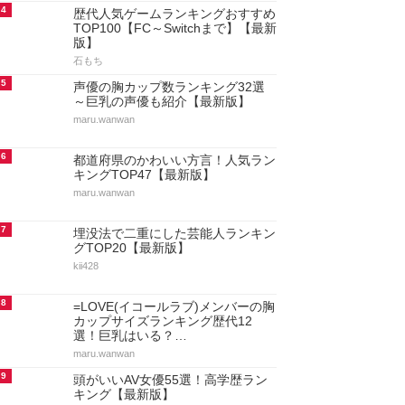
4
歴代人気ゲームランキングおすすめ
TOP100【FC～Switchまで】【最新
版】
石もち
5
声優の胸カップ数ランキング32選
～巨乳の声優も紹介【最新版】
maru.wanwan
6
都道府県のかわいい方言！人気ラン
キングTOP47【最新版】
maru.wanwan
7
埋没法で二重にした芸能人ランキン
グTOP20【最新版】
kii428
8
=LOVE(イコールラブ)メンバーの胸
カップサイズランキング歴代12
選！巨乳はいる？…
maru.wanwan
9
頭がいいAV女優55選！高学歴ラン
キング【最新版】