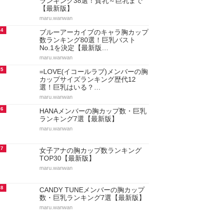
ランキング38選！貧乳～巨乳まで
【最新版】
maru.wanwan
4
ブルーアーカイブのキャラ胸カップ
数ランキング80選！巨乳バスト
No.1を決定【最新版…
maru.wanwan
5
=LOVE(イコールラブ)メンバーの胸
カップサイズランキング歴代12
選！巨乳はいる？…
maru.wanwan
6
HANAメンバーの胸カップ数・巨乳
ランキング7選【最新版】
maru.wanwan
7
女子アナの胸カップ数ランキング
TOP30【最新版】
maru.wanwan
8
CANDY TUNEメンバーの胸カップ
数・巨乳ランキング7選【最新版】
maru.wanwan