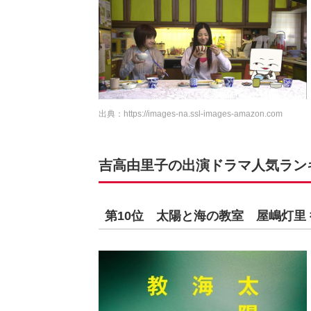
出典：
https://images-na.ssl-images-amazon.com
吉高由里子の出演ドラマ人気ランキン
第10位 太陽と海の教室 屋嶋灯里 