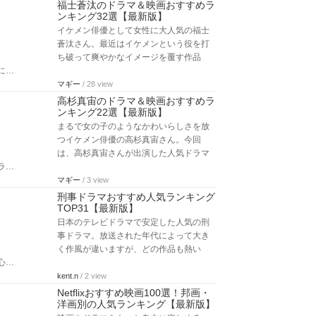
福士蒼汰のドラマ＆映画おすすめラ
ンキング32選【最新版】
イケメン俳優として女性に大人気の福士
蒼汰さん。最近はイケメンという役を打
ち破って爽やかなイメージを覆す作品
に…
マギー
/ 28 view
高杉真宙のドラマ＆映画おすすめラ
ンキング22選【最新版】
まるで女の子のようなかわいらしさを放
つイケメン俳優の高杉真宙さん。今回
は、高杉真宙さんが出演した人気ドラマ
ラ…
マギー
/ 3 view
刑事ドラマおすすめ人気ランキング
TOP31【最新版】
日本のテレビドラマで安定した人気の刑
事ドラマ。放送された年代によって大き
く作風が違いますが、どの作品も熱い
心…
kent.n
/ 2 view
Netflixおすすめ映画100選！邦画・
洋画別の人気ランキング【最新版】