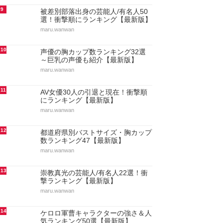
9
被差別部落出身の芸能人/有名人50
選！衝撃順にランキング【最新版】
maru.wanwan
10
声優の胸カップ数ランキング32選
～巨乳の声優も紹介【最新版】
maru.wanwan
11
AV女優30人の引退と現在！衝撃順
にランキング【最新版】
maru.wanwan
12
都道府県別バストサイズ・胸カップ
数ランキング47【最新版】
maru.wanwan
13
崇教真光の芸能人/有名人22選！衝
撃ランキング【最新版】
maru.wanwan
14
ケロロ軍曹キャラクターの強さ＆人
気ランキング50選【最新版】