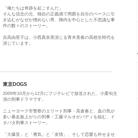
「俺たちは奇跡を起こすんだ」
そんな信念の元、独自の正義感で周囲を自分のペースに引
き込むがなぜか憎めない男、陣内を中心とした不思議な事
件の数々のストーリー。
吉高由里子は、小西真奈美演じる青木美春の高校生時代を
演じています。
東京DOGS
2009年10月から12月にフジテレビで放送された、小栗旬主
演の刑事ドラマです。
ニューヨーク市警察のエリート刑事・高倉奏と、血の気が
多い暴走族上がりの刑事・工藤マルオがバディを組む、ド
タバタ刑事ストーリー。
「大爆笑」と「勇気」と「友情」、そして恋愛も外せませ