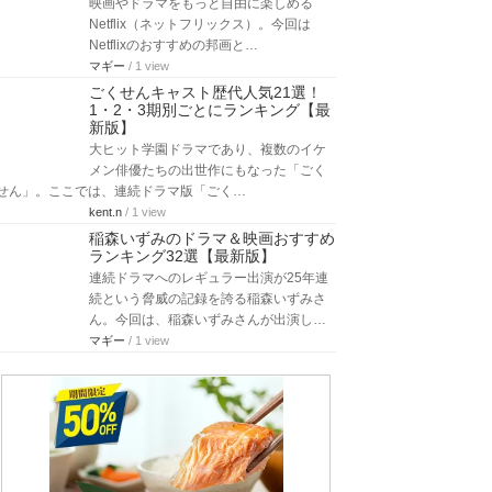
映画やドラマをもっと自由に楽しめる
Netflix（ネットフリックス）。今回は
Netflixのおすすめの邦画と…
マギー
/ 1 view
ごくせんキャスト歴代人気21選！
1・2・3期別ごとにランキング【最
新版】
大ヒット学園ドラマであり、複数のイケ
メン俳優たちの出世作にもなった「ごく
せん」。ここでは、連続ドラマ版「ごく…
kent.n
/ 1 view
稲森いずみのドラマ＆映画おすすめ
ランキング32選【最新版】
連続ドラマへのレギュラー出演が25年連
続という脅威の記録を誇る稲森いずみさ
ん。今回は、稲森いずみさんが出演し…
マギー
/ 1 view