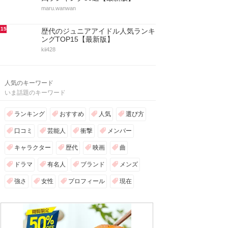
maru.wanwan
15
歴代のジュニアアイドル人気ランキ
ングTOP15【最新版】
kii428
人気のキーワード
いま話題のキーワード
ランキング
おすすめ
人気
選び方
口コミ
芸能人
衝撃
メンバー
キャラクター
歴代
映画
曲
ドラマ
有名人
ブランド
メンズ
強さ
女性
プロフィール
現在