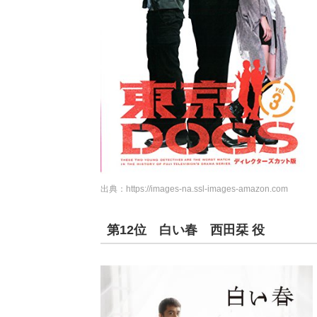
出典：
https://images-na.ssl-images-amazon.com
第12位 白い春 西田栞 役