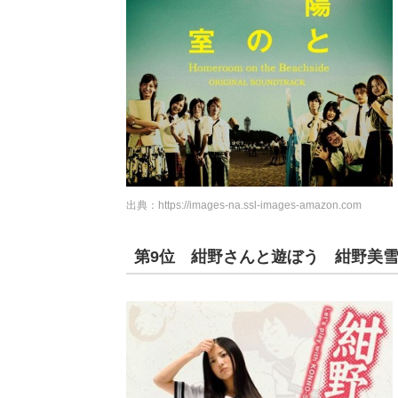
出典：
https://images-na.ssl-images-amazon.com
第9位 紺野さんと遊ぼう 紺野美雪