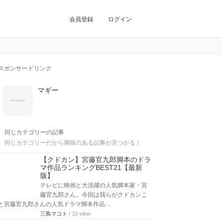
会員登録
ログイン
スポンサードリンク
マギー
同じカテゴリーの記事
同じカテゴリーだから興味のある記事が見つかる！
【クドカン】宮藤官九郎脚本のドラ
マ作品ランキングBEST21【最新
版】
テレビに映画と大活躍の人気脚本家・宮
藤官九郎さん。今回は我らがクドカンこ
と宮藤官九郎さんの人気ドラマ脚本作品…
三島マコト
/ 15 view