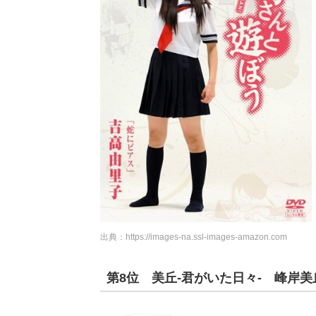
出典：
https://images-na.ssl-images-amazon.com
第8位 美丘-君がいた日々- 峰岸美