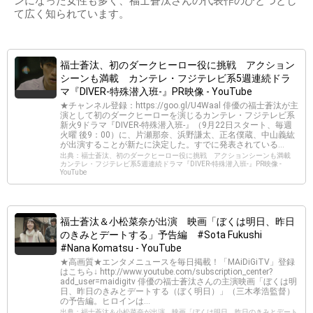
ンになった女性も多く、福士蒼汰さんの代表作のひとつとし
て広く知られています。
福士蒼汰、初のダークヒーロー役に挑戦 アクション
シーンも満載 カンテレ・フジテレビ系5週連続ドラ
マ『DIVER-特殊潜入班-』PR映像 - YouTube
★チャンネル登録：https://goo.gl/U4Waal 俳優の福士蒼汰が主
演として初のダークヒーローを演じるカンテレ・フジテレビ系
新火9ドラマ『DIVER-特殊潜入班-』（9月22日スタート、毎週
火曜 後9：00）に、片瀬那奈、浜野謙太、正名僕蔵、中山義紘
が出演することが新たに決定した。すでに発表されている...
出典：福士蒼汰、初のダークヒーロー役に挑戦 アクションシーンも満載
カンテレ・フジテレビ系5週連続ドラマ『DIVER-特殊潜入班-』PR映像 -
YouTube
福士蒼汰＆小松菜奈が出演 映画「ぼくは明日、昨日
のきみとデートする」予告編 #Sota Fukushi
#Nana Komatsu - YouTube
★高画質★エンタメニュースを毎日掲載！「MAiDiGiTV」登録
はこちら↓ http://www.youtube.com/subscription_center?
add_user=maidigitv 俳優の福士蒼汰さんの主演映画「ぼくは明
日、昨日のきみとデートする（ぼく明日）」（三木孝浩監督）
の予告編。ヒロインは...
出典：福士蒼汰＆小松菜奈が出演 映画「ぼくは明日、昨日のきみとデート