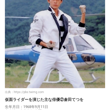
出典：
https://pbs.twimg.com
仮面ライダーを演じた主な俳優②倉田てつを
生年月日：1968年9月11日