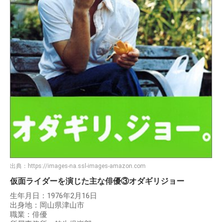
出典：
https://images-na.ssl-images-amazon.com
仮面ライダーを演じた主な俳優③オダギリジョー
生年月日：1976年2月16日
出身地：岡山県津山市
職業：俳優