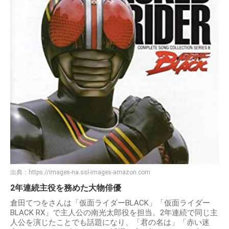
出典：
https://images-na.ssl-images-amazon.com
2年連続主役を務めた大物俳優
倉田てつをさんは「仮面ライダーBLACK」「仮面ライダー
BLACK RX」で主人公の南光太郎役を担当。2年連続で同じ主
人公を演じたことでも話題になり、「君の名は」「赤い迷