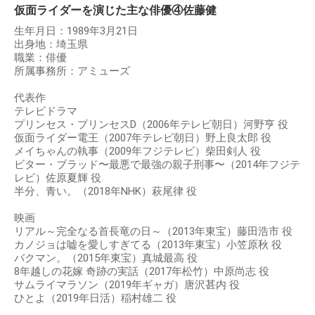
仮面ライダーを演じた主な俳優④佐藤健
生年月日：1989年3月21日
出身地：埼玉県
職業：俳優
所属事務所：アミューズ
代表作
テレビドラマ
プリンセス・プリンセスD（2006年テレビ朝日）河野亨 役
仮面ライダー電王（2007年テレビ朝日）野上良太郎 役
メイちゃんの執事（2009年フジテレビ）柴田剣人 役
ビター・ブラッド〜最悪で最強の親子刑事〜（2014年フジテ
レビ）佐原夏輝 役
半分、青い。（2018年NHK）萩尾律 役
映画
リアル～完全なる首長竜の日～（2013年東宝）藤田浩市 役
カノジョは嘘を愛しすぎてる（2013年東宝）小笠原秋 役
バクマン。（2015年東宝）真城最高 役
8年越しの花嫁 奇跡の実話（2017年松竹）中原尚志 役
サムライマラソン（2019年ギャガ）唐沢甚内 役
ひとよ（2019年日活）稲村雄二 役