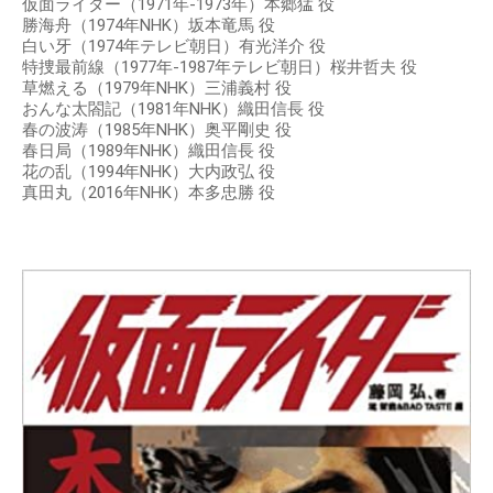
仮面ライダー（1971年-1973年）本郷猛 役
勝海舟（1974年NHK）坂本竜馬 役
白い牙（1974年テレビ朝日）有光洋介 役
特捜最前線（1977年-1987年テレビ朝日）桜井哲夫 役
草燃える（1979年NHK）三浦義村 役
おんな太閤記（1981年NHK）織田信長 役
春の波涛（1985年NHK）奥平剛史 役
春日局（1989年NHK）織田信長 役
花の乱（1994年NHK）大内政弘 役
真田丸（2016年NHK）本多忠勝 役