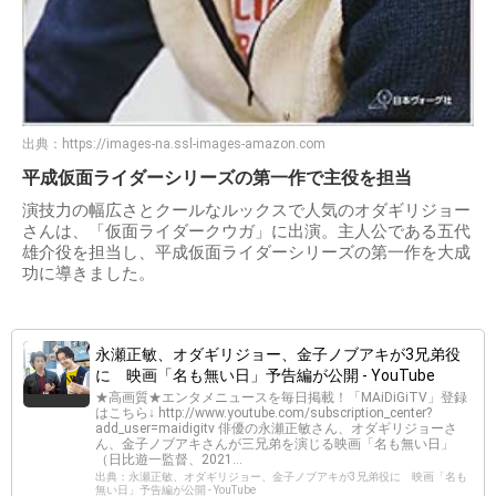
出典：
https://images-na.ssl-images-amazon.com
平成仮面ライダーシリーズの第一作で主役を担当
演技力の幅広さとクールなルックスで人気のオダギリジョー
さんは、「仮面ライダークウガ」に出演。主人公である五代
雄介役を担当し、平成仮面ライダーシリーズの第一作を大成
功に導きました。
永瀬正敏、オダギリジョー、金子ノブアキが3兄弟役
に 映画「名も無い日」予告編が公開 - YouTube
★高画質★エンタメニュースを毎日掲載！「MAiDiGiTV」登録
はこちら↓ http://www.youtube.com/subscription_center?
add_user=maidigitv 俳優の永瀬正敏さん、オダギリジョーさ
ん、金子ノブアキさんが三兄弟を演じる映画「名も無い日」
（日比遊一監督、2021...
出典：永瀬正敏、オダギリジョー、金子ノブアキが3兄弟役に 映画「名も
無い日」予告編が公開 - YouTube