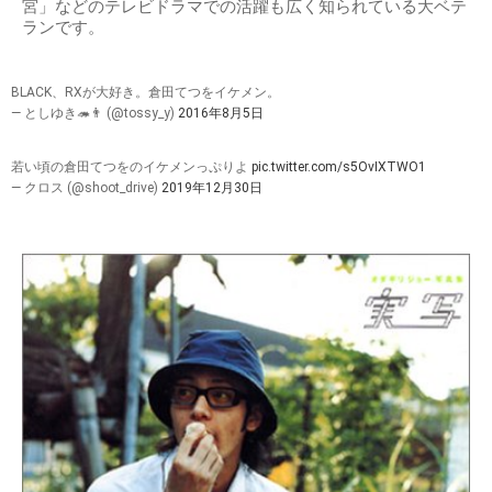
宮」などのテレビドラマでの活躍も広く知られている大ベテ
ランです。
BLACK、RXが大好き。倉田てつをイケメン。
— としゆき🦔👨 (@tossy_y)
2016年8月5日
若い頃の倉田てつをのイケメンっぷりよ
pic.twitter.com/s5OvIXTWO1
— クロス (@shoot_drive)
2019年12月30日