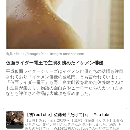
出典：
https://images-fe.ssl-images-amazon.com
仮面ライダー電王で主演を務めたイケメン俳優
平成仮面ライダーシリーズはイケメン俳優たちの活躍も注目
されており「イケメン俳優の登竜門」とも言われています。
「仮面ライダー電王」も野上良太郎役を務めた佐藤健さんに
も注目が集まり、物語の面白さやヒーローたちのカッコよさ
なども評価され作品は大成功を収めました。
【初YouTube】佐藤健『たけてれ』 - YouTube
【日時】3/20（金）20:30〜 【出演】佐藤健 【ゲスト】上白石
萌音さん、赤ペン瀧川さん 皆さんお待たせしました、約3か月
振りのたけてれ！ Vol.68は初のYouTubeでの生配信にてお届