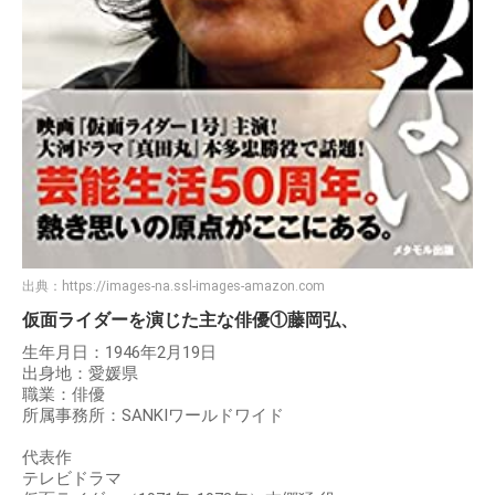
出典：
https://images-na.ssl-images-amazon.com
仮面ライダーを演じた主な俳優①藤岡弘、
生年月日：1946年2月19日
出身地：愛媛県
職業：俳優
所属事務所：SANKIワールドワイド
代表作
テレビドラマ