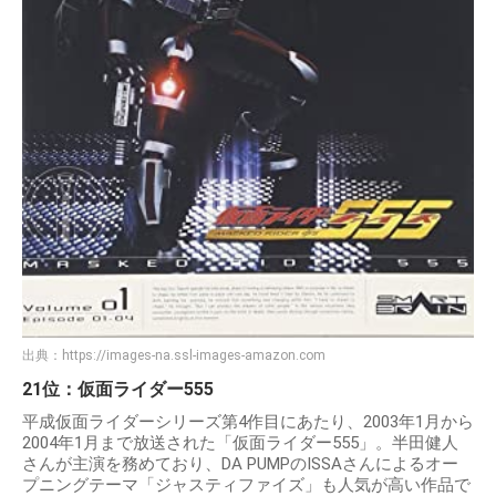
出典：
https://images-na.ssl-images-amazon.com
21位：仮面ライダー555
平成仮面ライダーシリーズ第4作目にあたり、2003年1月から
2004年1月まで放送された「仮面ライダー555」。半田健人
さんが主演を務めており、DA PUMPのISSAさんによるオー
プニングテーマ「ジャスティファイズ」も人気が高い作品で