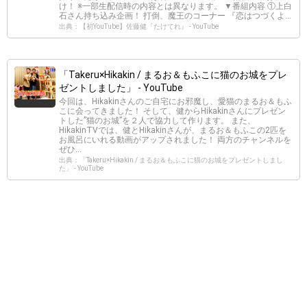
け！ ※一部生配信時の内容とは異なります。 ▼番組内容 ①上白
石さん持ち込み企画！ 打倒、魔王のコーナー 『恋はつづくよ...
出典：【初YouTube】佐藤健『たけてれ』 - YouTube
「Takeru×Hikakin / まるお＆もふこに猫のお城をプレ
ゼントしました」 - YouTube
今回は、Hikakinさんのご自宅にお邪魔し、愛猫のまるお＆もふ
こに会ってきました！ そして、健からHikakinさんにプレゼン
トした”猫のお城”を２人で協力して作ります。 また、
HikakinTVでは、健とHikakinさんが、まるお＆もふこの2匹を
お風呂にいれる動画がアップされました！ 両方のチャンネルを
ぜひ...
出典：「Takeru×Hikakin / まるお＆もふこに猫のお城をプレゼントしまし
た」 - YouTube