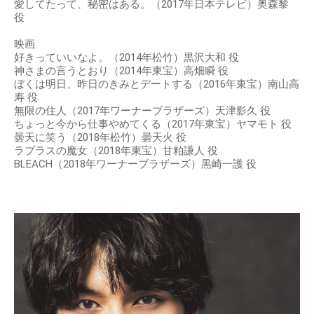
愛してたって、秘密はある。（2017年日本テレビ）奥森黎
役
映画
好きっていいなよ。（2014年松竹）黒沢大和 役
神さまの言うとおり（2014年東宝）高畑瞬 役
ぼくは明日、昨日のきみとデートする（2016年東宝）南山高
寿 役
無限の住人（2017年ワーナーブラザーズ）天津影久 役
ちょっと今から仕事やめてくる（2017年東宝）ヤマモト 役
曇天に笑う（2018年松竹）曇天火 役
ラプラスの魔女（2018年東宝）甘粕謙人 役
BLEACH（2018年ワーナーブラザーズ）黒崎一護 役