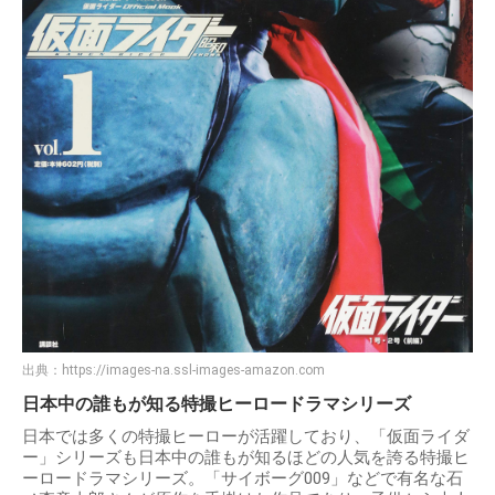
出典：
https://images-na.ssl-images-amazon.com
日本中の誰もが知る特撮ヒーロードラマシリーズ
日本では多くの特撮ヒーローが活躍しており、「仮面ライダ
ー」シリーズも日本中の誰もが知るほどの人気を誇る特撮ヒ
ーロードラマシリーズ。「サイボーグ009」などで有名な石