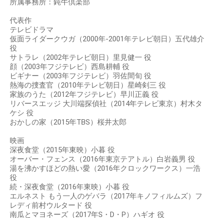
所属事務所：鈍牛倶楽部
代表作
テレビドラマ
仮面ライダークウガ（2000年-2001年テレビ朝日）五代雄介
役
サトラレ（2002年テレビ朝日）里見健一 役
顔（2003年フジテレビ）西島耕輔 役
ビギナー（2003年フジテレビ）羽佐間旬 役
熱海の捜査官（2010年テレビ朝日）星崎剣三 役
家族のうた（2012年フジテレビ）早川正義 役
リバースエッジ 大川端探偵社（2014年テレビ東京）村木タ
ケシ 役
おかしの家（2015年TBS）桜井太郎
映画
深夜食堂（2015年東映）小暮 役
オーバー・フェンス（2016年東京テアトル）白岩義男 役
湯を沸かすほどの熱い愛（2016年クロックワークス）一浩
役
続・深夜食堂（2016年東映）小暮 役
エルネスト もう一人のゲバラ（2017年キノフィルムズ）フ
レディ前村ウルタード 役
南瓜とマヨネーズ（2017年S・D・P）ハギオ 役