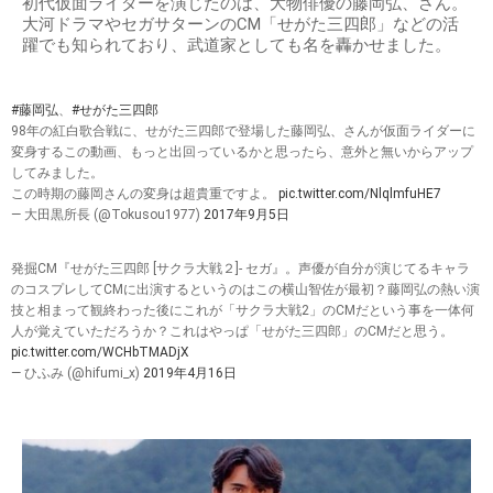
初代仮面ライダーを演じたのは、大物俳優の藤岡弘、さん。
大河ドラマやセガサターンのCM「せがた三四郎」などの活
躍でも知られており、武道家としても名を轟かせました。
#藤岡弘
、
#せがた三四郎
98年の紅白歌合戦に、せがた三四郎で登場した藤岡弘、さんが仮面ライダーに
変身するこの動画、もっと出回っているかと思ったら、意外と無いからアップ
してみました。
この時期の藤岡さんの変身は超貴重ですよ。
pic.twitter.com/NlqlmfuHE7
— 大田黒所長 (@Tokusou1977)
2017年9月5日
発掘CM『せがた三四郎 [サクラ大戦２]- セガ』。声優が自分が演じてるキャラ
のコスプレしてCMに出演するというのはこの横山智佐が最初？藤岡弘の熱い演
技と相まって観終わった後にこれが「サクラ大戦2」のCMだという事を一体何
人が覚えていただろうか？これはやっぱ「せがた三四郎」のCMだと思う。
pic.twitter.com/WCHbTMADjX
— ひふみ (@hifumi_x)
2019年4月16日