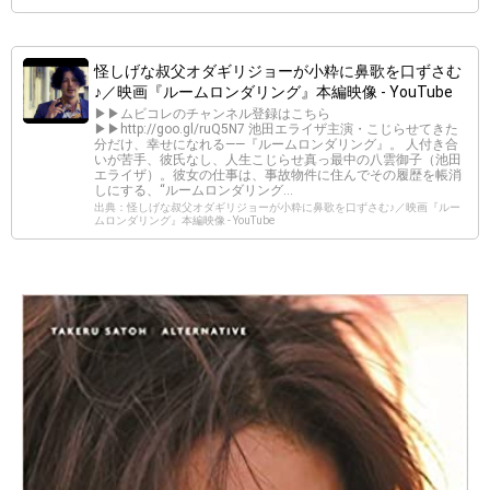
怪しげな叔父オダギリジョーが小粋に鼻歌を口ずさむ
♪／映画『ルームロンダリング』本編映像 - YouTube
▶▶ムビコレのチャンネル登録はこちら
▶▶http://goo.gl/ruQ5N7 池田エライザ主演・こじらせてきた
分だけ、幸せになれる――『ルームロンダリング』。 人付き合
いが苦手、彼氏なし、人生こじらせ真っ最中の八雲御子（池田
エライザ）。彼女の仕事は、事故物件に住んでその履歴を帳消
しにする、“ルームロンダリング...
出典：怪しげな叔父オダギリジョーが小粋に鼻歌を口ずさむ♪／映画『ルー
ムロンダリング』本編映像 - YouTube