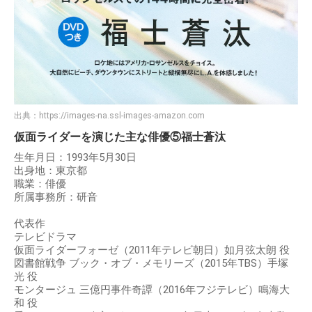
出典：
https://images-na.ssl-images-amazon.com
仮面ライダーを演じた主な俳優⑤福士蒼汰
生年月日：1993年5月30日
出身地：東京都
職業：俳優
所属事務所：研音
代表作
テレビドラマ
仮面ライダーフォーゼ（2011年テレビ朝日）如月弦太朗 役
図書館戦争 ブック・オブ・メモリーズ（2015年TBS）手塚
光 役
モンタージュ 三億円事件奇譚（2016年フジテレビ）鳴海大
和 役