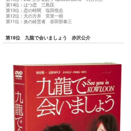
第14位：はつ恋 三島匡
第13位：恋の時間 塩田悟志
第12位：天の方舟 宮里一樹
第11位：炎の経営者 谷田部泰三
第18位 九龍で会いましょう 赤沢公介