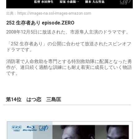
出典：
https://images-na.ssl-images-amazon.com
252 生存者あり episode.ZERO
2008年12月5日に放送された、市原隼人主演のドラマです。
「252 生存者あり」の公開に合わせて放送されたスピンオフ
ドラマです。
消防署で人命救助を専門とする特別救助隊に配属となった勇
作が、連日続く過酷な訓練にも耐え着実に成長していく物語
です。
第14位 はつ恋 三島匡