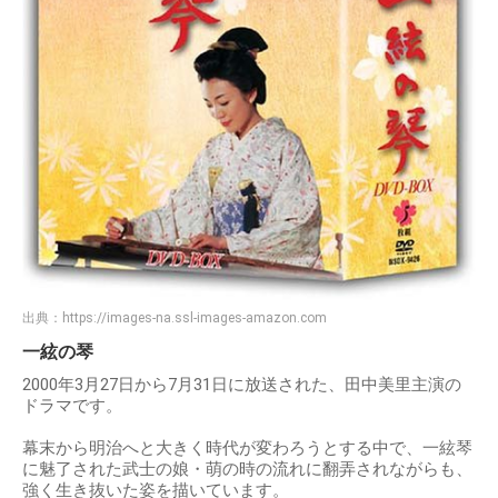
出典：
https://images-na.ssl-images-amazon.com
一絃の琴
2000年3月27日から7月31日に放送された、田中美里主演の
ドラマです。
幕末から明治へと大きく時代が変わろうとする中で、一絃琴
に魅了された武士の娘・萌の時の流れに翻弄されながらも、
強く生き抜いた姿を描いています。