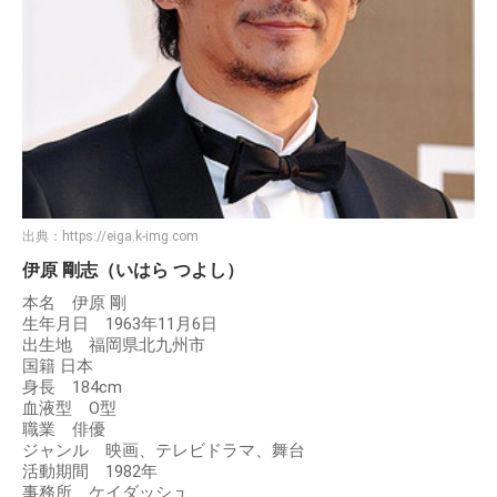
出典：
https://eiga.k-img.com
伊原 剛志（いはら つよし）
本名 伊原 剛
生年月日 1963年11月6日
出生地 福岡県北九州市
国籍 日本
身長 184cm
血液型 O型
職業 俳優
ジャンル 映画、テレビドラマ、舞台
活動期間 1982年
事務所 ケイダッシュ