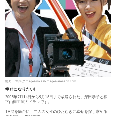
出典：
https://images-na.ssl-images-amazon.com
幸せになりたい!
2005年7月14日から9月15日まで放送された、深田恭子と松
下由樹主演のドラマです。
TV局を舞台に、二人の女性のひたむきに幸せを探し求める