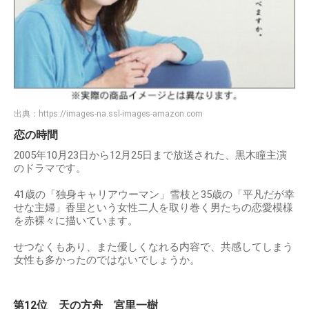
出典：
https://images-na.ssl-images-amazon.com
恋の時間
2005年10月23日から12月25日まで放送された、黒木瞳主演
のドラマです。
41歳の「独身キャリアウーマン」雪枝と35歳の「平凡だが幸
せな主婦」香里という女性二人を取り巻く男たちの恋愛模様
を赤裸々に描いています。
せつなくもあり、また優しくなれる内容で、共感してしまう
女性も多かったのではないでしょうか。
第12位 天の方舟 宮里一樹