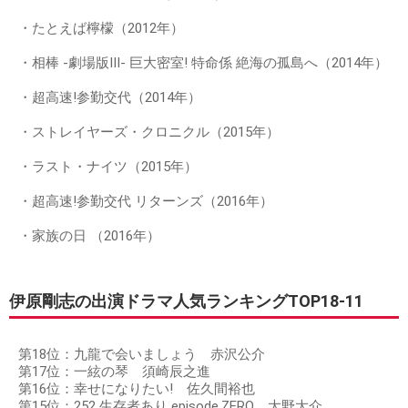
・たとえば檸檬（2012年）
・相棒 -劇場版III- 巨大密室! 特命係 絶海の孤島へ（2014年）
・超高速!参勤交代（2014年）
・ストレイヤーズ・クロニクル（2015年）
・ラスト・ナイツ（2015年）
・超高速!参勤交代 リターンズ（2016年）
・家族の日 （2016年）
伊原剛志の出演ドラマ人気ランキングTOP18-11
第18位：九龍で会いましょう 赤沢公介
第17位：一絃の琴 須崎辰之進
第16位：幸せになりたい! 佐久間裕也
第15位：252 生存者あり episode.ZERO 大野大介