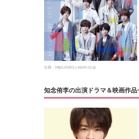
出典：
https://cdn2.j-storm.co.jp
知念侑李の出演ドラマ＆映画作品