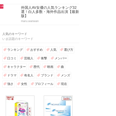
15
外国人AV女優の人気ランキング32
選！白人多数・海外作品出演【最新
版】
maru.wanwan
人気のキーワード
いま話題のキーワード
ランキング
おすすめ
人気
選び方
口コミ
芸能人
衝撃
メンバー
キャラクター
歴代
映画
曲
ドラマ
有名人
ブランド
メンズ
強さ
女性
プロフィール
現在