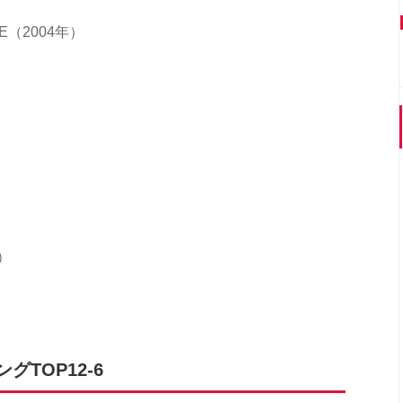
IE（2004年）
）
）
TOP12-6