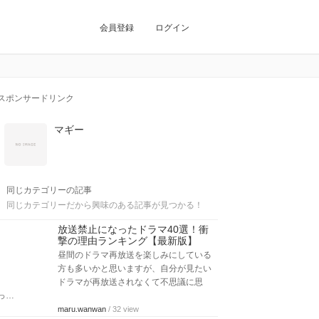
会員登録
ログイン
スポンサードリンク
マギー
同じカテゴリーの記事
同じカテゴリーだから興味のある記事が見つかる！
放送禁止になったドラマ40選！衝
撃の理由ランキング【最新版】
昼間のドラマ再放送を楽しみにしている
方も多いかと思いますが、自分が見たい
ドラマが再放送されなくて不思議に思
っ…
maru.wanwan
/ 32 view