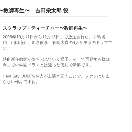
〜教師再生〜 吉田栄太郎 役
スクラップ・ティーチャー〜教師再生〜
2008年10月11日から12月13日まで放送された、中島裕
翔、山田涼介、知念侑李、有岡大貴の4人が主演のドラマで
す。
熱血新任教師が落ちぶれていく様子、そして再起する様は
今までの学園ドラマとは違った感じで新鮮です。
Hey! Say! JUMPの4人が主演と言うことで、ファンはたま
らない作品ですね。