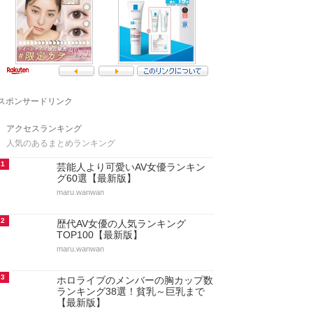
スポンサードリンク
アクセスランキング
人気のあるまとめランキング
1
芸能人より可愛いAV女優ランキン
グ60選【最新版】
maru.wanwan
2
歴代AV女優の人気ランキング
TOP100【最新版】
maru.wanwan
3
ホロライブのメンバーの胸カップ数
ランキング38選！貧乳～巨乳まで
【最新版】