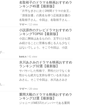
名取裕子のドラマ＆映画おすすめラ
ンキング45選【最新版】
「片平なぎさに次ぐ2時間ドラマの女王」
「清張女優」の異名を持つ正統派女優の
名取裕子さん。今回は、名取裕子さん…
マギー
/ 12 view
小説原作のテレビドラマおすすめラ
ンキングTOP50【最新版】
小説に興味はあるものの、文字だけを読
み続けることに苦痛を感じる人も少なく
はないでしょう。そこで今回は、小説
が…
kent.n
/ 41 view
水川あさみのドラマ＆映画おすすめ
ランキング32選【最新版】
サバサバした性格で、男性だけでなく女
性からも絶大な支持を得ている水川あさ
みさん。そこで今回は、水川あさみさ
ん…
マギー
/ 28 view
重岡大毅のドラマ＆映画おすすめラ
ンキング12選【最新版】
ジャニーズWESTのメンバーである重岡