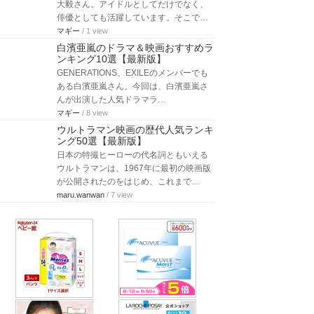
大毅さん。アイドルとしてだけでなく、
俳優としても活躍しています。そこで…
マギー
/ 1 view
白濱亜嵐のドラマ＆映画おすすめラ
ンキング10選【最新版】
GENERATIONS、EXILEのメンバーでも
ある白濱亜嵐さん。今回は、白濱亜嵐さ
んが出演した人気ドラマラ…
マギー
/ 8 view
ウルトラマン映画の歴代人気ランキ
ング50選【最新版】
日本の特撮ヒーローの代名詞ともいえる
ウルトラマンは、1967年に最初の映画版
が公開されたのをはじめ、これまで…
maru.wanwan
/ 7 view