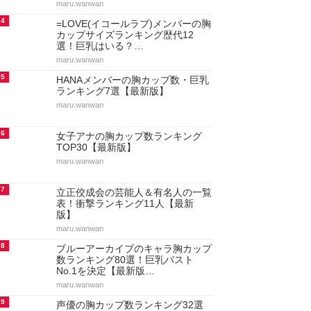
maru.wanwan
4
=LOVE(イコールラブ)メンバーの胸
カップサイズランキング歴代12
選！巨乳はいる？…
maru.wanwan
5
HANAメンバーの胸カップ数・巨乳
ランキング7選【最新版】
maru.wanwan
6
女子アナの胸カップ数ランキング
TOP30【最新版】
maru.wanwan
7
立正佼成会の芸能人＆有名人の一覧
表！衝撃ランキング11人【最新
版】
maru.wanwan
8
ブルーアーカイブのキャラ胸カップ
数ランキング80選！巨乳バスト
No.1を決定【最新版…
maru.wanwan
9
声優の胸カップ数ランキング32選