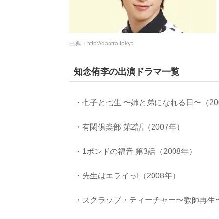
出典：
http://dantra.tokyo
知念侑李の出演ドラマ一覧
・七子と七生 〜姉と弟になれる日〜（20
・有閑倶楽部 第2話（2007年）
・1ポンドの福音 第3話（2008年）
・先生はエライっ!（2008年）
・スクラップ・ティーチャー〜教師再生〜