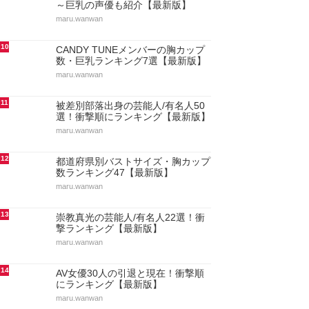
～巨乳の声優も紹介【最新版】
maru.wanwan
10
CANDY TUNEメンバーの胸カップ
数・巨乳ランキング7選【最新版】
maru.wanwan
11
被差別部落出身の芸能人/有名人50
選！衝撃順にランキング【最新版】
maru.wanwan
12
都道府県別バストサイズ・胸カップ
数ランキング47【最新版】
maru.wanwan
13
崇教真光の芸能人/有名人22選！衝
撃ランキング【最新版】
maru.wanwan
14
AV女優30人の引退と現在！衝撃順
にランキング【最新版】
maru.wanwan