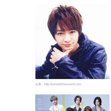
出典：
http://yumeijinhensachi.com