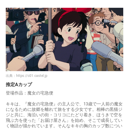
出典：
https://c01.castel.jp
推定Aカップ
登場作品：魔女の宅急便
キキは、『魔女の宅急便』の主人公で、13歳で一人前の魔女
になるために故郷を離れて旅をする少女です。相棒の黒猫ジ
ジと共に、海沿いの街・コリコにたどり着き、ほうきで空を
飛ぶ力を使った「お届け屋さん」を始め、そこで成長してい
く物語が描かれています。そんなキキの胸のカップ数につい