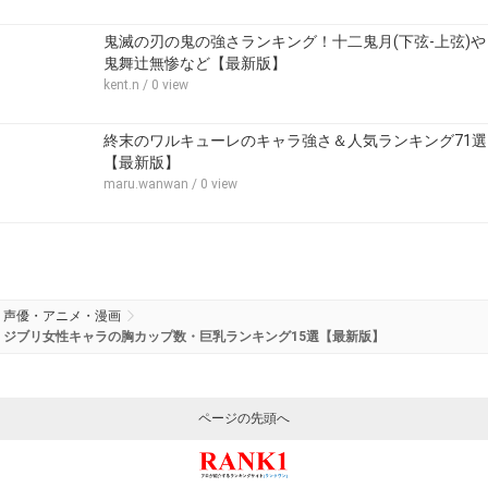
鬼滅の刃の鬼の強さランキング！十二鬼月(下弦-上弦)や
鬼舞辻無惨など【最新版】
kent.n
/ 0 view
終末のワルキューレのキャラ強さ＆人気ランキング71選
【最新版】
maru.wanwan
/ 0 view
声優・アニメ・漫画
ジブリ女性キャラの胸カップ数・巨乳ランキング15選【最新版】
ページの先頭へ