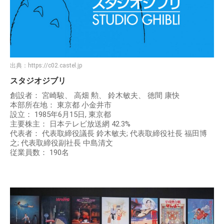
出典：
https://c02.castel.jp
スタジオジブリ
創設者： 宮崎駿、 高畑 勲、 鈴木敏夫、 徳間 康快
本部所在地： 東京都 小金井市
設立： 1985年6月15日, 東京都
主要株主： 日本テレビ放送網 42.3%
代表者： 代表取締役議長 鈴木敏夫; 代表取締役社長 福田博
之; 代表取締役副社長 中島清文
従業員数： 190名