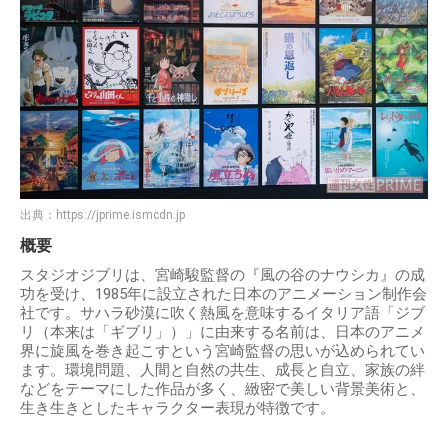
出典：
https://jprime.ismcdn.jp
概要
スタジオジブリは、宮崎駿監督の『風の谷のナウシカ』の成
功を受け、1985年に設立された日本のアニメーション制作会
社です。サハラ砂漠に吹く熱風を意味するイタリア語「ジブ
リ（本来は「ギブリ」）」に由来する名前は、日本のアニメ
界に旋風を巻き起こすという宮崎監督の思いが込められてい
ます。 環境問題、人間と自然の共生、成長と自立、家族の絆
などをテーマにした作品が多く、緻密で美しい背景美術と、
生き生きとしたキャラクター表現が特徴です。