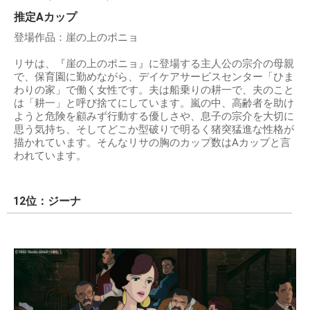
推定Aカップ
登場作品：崖の上のポニョ
リサは、『崖の上のポニョ』に登場する主人公の宗介の母親
で、保育園に勤めながら、デイケアサービスセンター「ひま
わりの家」で働く女性です。夫は船乗りの耕一で、夫のこと
は「耕一」と呼び捨てにしています。嵐の中、高齢者を助け
ようと危険を顧みず行動する優しさや、息子の宗介を大切に
思う気持ち、そしてどこか型破りで明るく猪突猛進な性格が
描かれています。そんなリサの胸のカップ数はAカップと言
われています。
12位：ジーナ