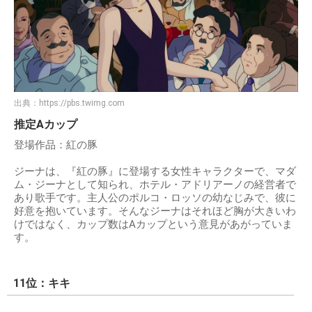
出典：
https://pbs.twimg.com
推定Aカップ
登場作品：紅の豚
ジーナは、『紅の豚』に登場する女性キャラクターで、マダ
ム・ジーナとして知られ、ホテル・アドリアーノの経営者で
あり歌手です。主人公のポルコ・ロッソの幼なじみで、彼に
好意を抱いています。 そんなジーナはそれほど胸が大きいわ
けではなく、カップ数はAカップという意見があがっていま
す。
11位：キキ