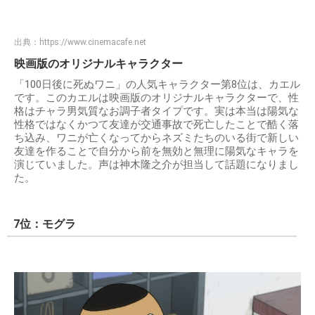
出典：
https://www.cinemacafe.net
映画版のオリジナルキャラクター
「100日後に死ぬワニ」の人気キャラクター第8位は、カエル
です。このカエルは映画版のオリジナルキャラクターで、性
格はチャラ男気質なお調子者タイプです。実は本当は陽気な
性格ではなくかつて友達が交通事故で死亡したことで酷く落
ち込み、ワニが亡くなってからネズミたちのいる街で新しい
友達を作ることで自分から前を無効と無理に陽気なキャラを
演じていました。声は神木隆之介が担当して話題になりまし
た。
7位：モグラ