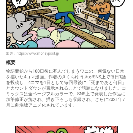
出典：
https://www.moneypost.jp
概要
物語開始から100日後に死んでしまうワニの、何気ない日常
を描いた4コマ漫画。作者のきくちゆうきがSNS上で毎日1話
を投稿し、4コマを1日として毎回最後に「死まであと何日」
とカウントダウンが表示されることで話題になりました。コ
ミックスは全ページフルカラーで、SNS上で発表した作品に
加筆修正が施され、描き下ろしも収録され、さらに2021年7
月に劇場版アニメ化されています。