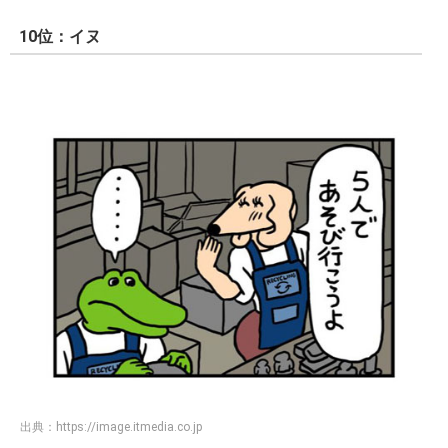
10位：イヌ
出典：
https://image.itmedia.co.jp