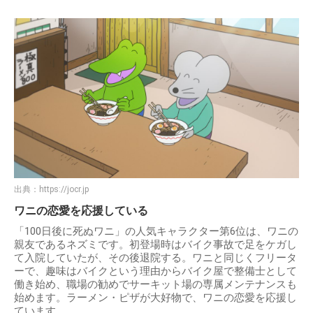
出典：
https://jocr.jp
ワニの恋愛を応援している
「100日後に死ぬワニ」の人気キャラクター第6位は、ワニの
親友であるネズミです。初登場時はバイク事故で足をケガし
て入院していたが、その後退院する。ワニと同じくフリータ
ーで、趣味はバイクという理由からバイク屋で整備士として
働き始め、職場の勧めでサーキット場の専属メンテナンスも
始めます。ラーメン・ピザが大好物で、ワニの恋愛を応援し
ています。