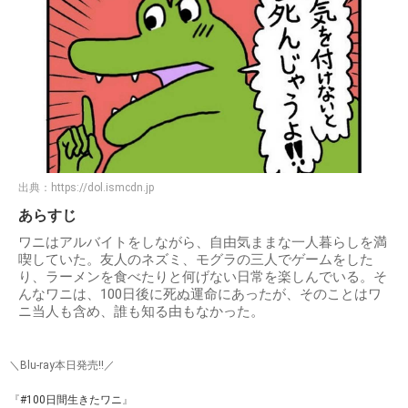
出典：
https://dol.ismcdn.jp
あらすじ
ワニはアルバイトをしながら、自由気ままな一人暮らしを満
喫していた。友人のネズミ、モグラの三人でゲームをした
り、ラーメンを食べたりと何げない日常を楽しんでいる。そ
んなワニは、100日後に死ぬ運命にあったが、そのことはワ
ニ当人も含め、誰も知る由もなかった。
＼Blu-ray本日発売‼️／
『
#100日間生きたワニ
』