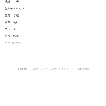
地域・社会
生き物・ペット
教育・学校
企業・会社
ニュース
旅行・鉄道
テーマパーク
Copyright (C) RANK1[ランク1]｜人気ランキングサイト～国内最大級