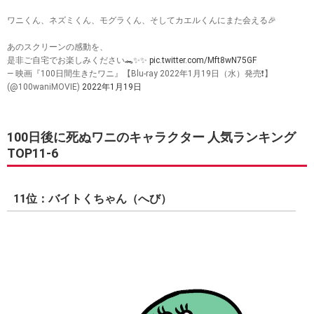
ワニくん、ネズミくん、モグラくん、そしてカエルくんにまた会える🎉
あのスクリーンの感動を、
是非ご自宅でお楽しみください🐊✨✨
pic.twitter.com/Mft8wN75GF
— 映画『100日間生きたワニ』【Blu-ray 2022年1月19日（水）発売❗️】
(@100waniMOVIE)
2022年1月19日
100日後に死ぬワニのキャラクター 人気ランキング
TOP11-6
11位：バイトくちゃん（へび）