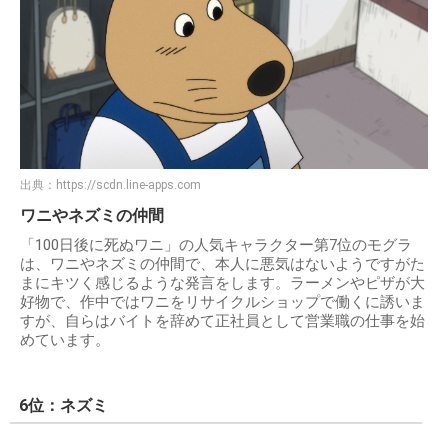
出典：
https://scdn.line-apps.com
ワニやネズミの仲間
「100日後に死ぬワニ」の人気キャラクター第7位のモグラ
は、ワニやネズミの仲間で、本人に悪気はないようですがた
まにキツく感じるような発言をします。ラーメンやピザが大
好物で、作中ではワニをリサイクルショップで働くに誘いま
すが、自らはバイトを辞めて正社員として営業職の仕事を始
めています。
6位：ネズミ