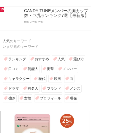
15
CANDY TUNEメンバーの胸カップ
数・巨乳ランキング7選【最新版】
maru.wanwan
人気のキーワード
いま話題のキーワード
ランキング
おすすめ
人気
選び方
口コミ
芸能人
衝撃
メンバー
キャラクター
歴代
映画
曲
ドラマ
有名人
ブランド
メンズ
強さ
女性
プロフィール
現在