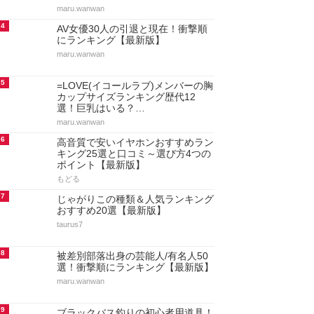
maru.wanwan
4
AV女優30人の引退と現在！衝撃順
にランキング【最新版】
maru.wanwan
5
=LOVE(イコールラブ)メンバーの胸
カップサイズランキング歴代12
選！巨乳はいる？…
maru.wanwan
6
高音質で安いイヤホンおすすめラン
キング25選と口コミ～選び方4つの
ポイント【最新版】
もどる
7
じゃがりこの種類＆人気ランキング
おすすめ20選【最新版】
taurus7
8
被差別部落出身の芸能人/有名人50
選！衝撃順にランキング【最新版】
maru.wanwan
9
ブラックバス釣りの初心者用道具！