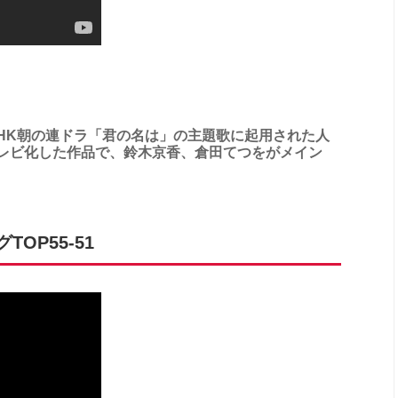
NHK朝の連ドラ「君の名は」の主題歌に起用された人
レビ化した作品で、鈴木京香、倉田てつをがメイン
OP55-51