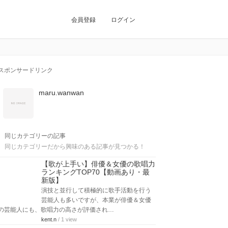
会員登録
ログイン
スポンサードリンク
maru.wanwan
同じカテゴリーの記事
同じカテゴリーだから興味のある記事が見つかる！
【歌が上手い】俳優＆女優の歌唱力
ランキングTOP70【動画あり・最
新版】
演技と並行して積極的に歌手活動を行う
芸能人も多いですが、本業が俳優＆女優
の芸能人にも、歌唱力の高さが評価され…
kent.n
/ 1 view