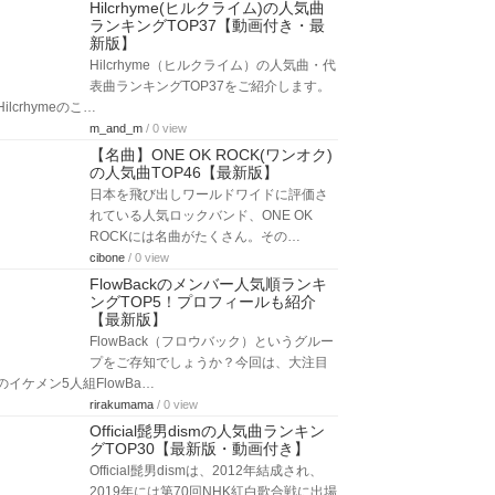
Hilcrhyme(ヒルクライム)の人気曲
ランキングTOP37【動画付き・最
新版】
Hilcrhyme（ヒルクライム）の人気曲・代
表曲ランキングTOP37をご紹介します。
Hilcrhymeのこ…
m_and_m
/ 0 view
【名曲】ONE OK ROCK(ワンオク)
の人気曲TOP46【最新版】
日本を飛び出しワールドワイドに評価さ
れている人気ロックバンド、ONE OK
ROCKには名曲がたくさん。その…
cibone
/ 0 view
FlowBackのメンバー人気順ランキ
ングTOP5！プロフィールも紹介
【最新版】
FlowBack（フロウバック）というグルー
プをご存知でしょうか？今回は、大注目
のイケメン5人組FlowBa…
rirakumama
/ 0 view
Official髭男dismの人気曲ランキン
グTOP30【最新版・動画付き】
Official髭男dismは、2012年結成され、
2019年には第70回NHK紅白歌合戦に出場