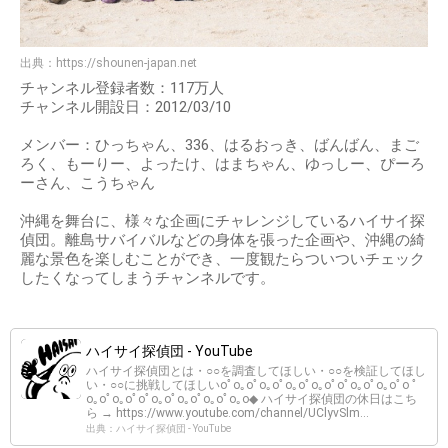
出典：
https://shounen-japan.net
チャンネル登録者数：117万人
チャンネル開設日：2012/03/10
メンバー：ひっちゃん、336、はるおっき、ばんばん、まご
ろく、もーりー、よったけ、はまちゃん、ゆっしー、ぴーろ
ーさん、こうちゃん
沖縄を舞台に、様々な企画にチャレンジしているハイサイ探
偵団。離島サバイバルなどの身体を張った企画や、沖縄の綺
麗な景色を楽しむことができ、一度観たらついついチェック
したくなってしまうチャンネルです。
ハイサイ探偵団 - YouTube
ハイサイ探偵団とは・○○を調査してほしい・○○を検証してほし
い・○○に挑戦してほしいoﾟo｡oﾟo｡oﾟo｡oﾟo｡oﾟoﾟo｡oﾟo｡oﾟo ﾟ
o｡oﾟo｡oﾟoﾟo｡oﾟo｡oﾟo｡oﾟo｡o◆ ハイサイ探偵団の休日はこち
ら → https://www.youtube.com/channel/UClyvSlm...
出典：ハイサイ探偵団 - YouTube