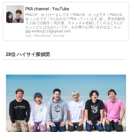
PKA channel - YouTube
PKAのP、ゆうぴーまんです！PKAのK、かっぱです！PKAのA、
あっぷるです！3人合わせてPKAっていいます_φ(･_･男女幼馴染
３人組で活動中！高評価、チャンネル登録してくれると3人が
もっとがんばるみたいです。お仕事のお問い合わせはこちら
ppp.working123@gmail.com
出典：PKA channel - YouTube
28位 ハイサイ探偵団