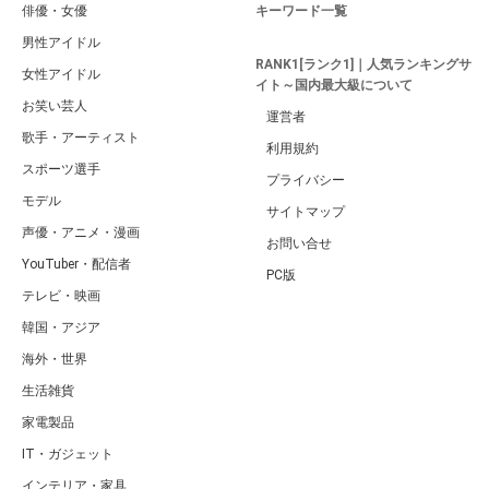
俳優・女優
キーワード一覧
男性アイドル
RANK1[ランク1]｜人気ランキングサ
女性アイドル
イト～国内最大級について
お笑い芸人
運営者
歌手・アーティスト
利用規約
スポーツ選手
プライバシー
モデル
サイトマップ
声優・アニメ・漫画
お問い合せ
YouTuber・配信者
PC版
テレビ・映画
韓国・アジア
海外・世界
生活雑貨
家電製品
IT・ガジェット
インテリア・家具