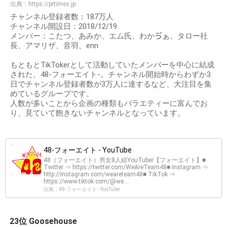
出典：
https://prtimes.jp
チャンネル登録者数：187万人
チャンネル開設日：2018/12/19
メンバー：こたつ、あみか、エム氏、わかゔぁ、タロー社
長、アマリザ、音羽、enn
もともとTikTokerとして活動していたメンバーを中心に結成
された、48-フォーエイト-。チャンネル開始時からわずか3
日でチャンネル登録者数が3万人に達するなど、大注目を集
めているグループです。
人数が多いことから企画の種類もバラエティーに富んでお
り、見ていて飽きないチャンネルとなっています。
48-フォーエイト - YouTube
48（フォーエイト）男女8人組YouTuber【フォーエイト】■
Twitter ⇒ https://twitter.com/WeAreTeam48■ Instagram ⇒
http://Instagram.com/weareteam48■ TikTok ⇒
https://www.tiktok.com/@we...
出典：48-フォーエイト - YouTube
23位 Goosehouse