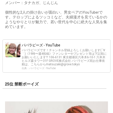
メンバー：タナカガ、じんじん
個性的な2人の掛け合いが面白い、男女ペアのYouTuberで
す。テロップによるツッコミなど、夫婦漫才を見ているかの
ようなやりとりが魅力で、若い世代を中心に絶大な人気を集
めています。
パパラピーズ - YouTube
パパラピーズです！チャンネル登録よろしくお願いします( ´∀
｀)《19時〜週4投稿》ファンレターやプレゼント等は下記宛に
お願いいたします〒106-6131 東京都港区六本木6-10-1 六本木
ヒルズ森タワー31F GROVE株式会社 パパラピーズ宛お仕事依
頼は、こちらから
matsuzaki@grove.tokyo
出典：パパラピーズ - YouTube
25位 禁断ボーイズ