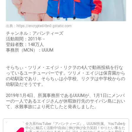
出典：
https://encrypted-tbn0.gstatic.com
チャンネル：アバンティーズ
活動期間：2011年 -
登録者数：148万人
事務所（MCN）：UUUM
そらちぃ・ツリメ・エイジ・リクヲの4人で動画投稿を行な
っているユーチューバーです。ツリメ・エイジは保育園から
の幼馴染であり、そらちぃは小学校、リクヲは中学校からの
幼馴染だそうです。
2019年1月4日、所属事務所であるUUUMが、1月1日にメンバ
ーの一人であるエイジさんが休暇旅行先のサイパン島におい
て、水難事故により死亡したと発表しました。
全力系YouTuber『アバンティーズ』。UUUM所属。 YouTubeを
中心に幅広く活動中!自由に伸び伸び全力笑顔！やりたい事をた
だ真っすぐにやります！ 少しでもニヤけたらチャンネル登録！