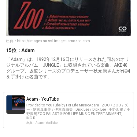
出典：
https://images-na.ssl-images-amazon.com
15位：Adam
「Adam」は、1992年12月16日にリリースされた同名のオリ
ジナルアルバム「JUNGLE」に収録されている楽曲。AKB48
グループ、坂道シリーズのプロデューサー秋元康さんが作詞
を手掛けた名曲です。
Adam - YouTube
Provided to YouTube by For Life MusicAdam · ZOO / ZOO / ズ
ー · 伊東真由美 / 伊東真由美 · Dick Lee / Dick Lee · 小野沢篤 / 小
野沢篤ZOO PALAST℗ FOR LIFE MUSIC ENTERTAINMENT,
INC.R...
出典：Adam - YouTube