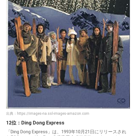
出典：
https://images-na.ssl-images-amazon.com
12位：Ding Dong Express
「Ding Dong Express」は、1993年10月21日にリリースされ