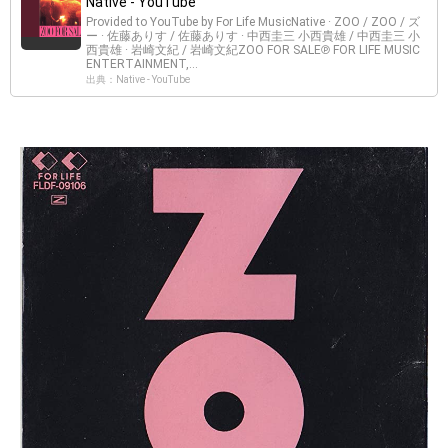
Native - YouTube
Provided to YouTube by For Life MusicNative · ZOO / ZOO / ズ
ー · 佐藤ありす / 佐藤ありす · 中西圭三 小西貴雄 / 中西圭三 小
西貴雄 · 岩崎文紀 / 岩崎文紀ZOO FOR SALE℗ FOR LIFE MUSIC
ENTERTAINMENT,...
出典：Native - YouTube