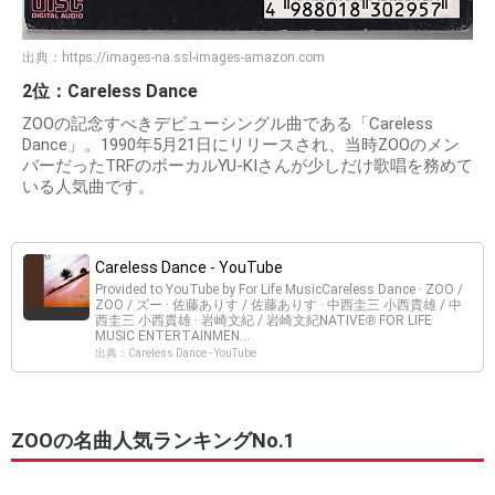
出典：
https://images-na.ssl-images-amazon.com
2位：Careless Dance
ZOOの記念すべきデビューシングル曲である「Careless
Dance」。1990年5月21日にリリースされ、当時ZOOのメン
バーだったTRFのボーカルYU-KIさんが少しだけ歌唱を務めて
いる人気曲です。
Careless Dance - YouTube
Provided to YouTube by For Life MusicCareless Dance · ZOO /
ZOO / ズー · 佐藤ありす / 佐藤ありす · 中西圭三 小西貴雄 / 中
西圭三 小西貴雄 · 岩崎文紀 / 岩崎文紀NATIVE℗ FOR LIFE
MUSIC ENTERTAINMEN...
出典：Careless Dance - YouTube
ZOOの名曲人気ランキングNo.1