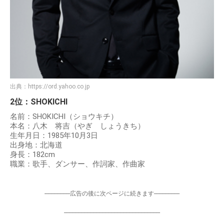
出典：
https://ord.yahoo.co.jp
2位：SHOKICHI
名前：SHOKICHI（ショウキチ）
本名：八木 将吉（やぎ しょうきち）
生年月日：1985年10月3日
出身地：北海道
身長：182cm
職業：歌手、ダンサー、作詞家、作曲家
-----------------広告の後に次ページに続きます-----------------
----------------------------------------------------------------