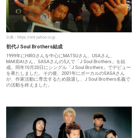
出典：
https://ord.yahoo.co.jp
初代J Soul Brothers結成
1999年にHIROさんを中心にMATSUさん、USAさん、
MAKIDAIさん、SASAさんの5人で「J Soul Brothers」を結
成。同年10月20日にシングル「J Soul Brothers」でデビュー
を果たしました。その後、2001年にボーカルのSASAさん
が、作家活動に専念するため脱退し、J Soul Brothers名義で
の活動を終えました。