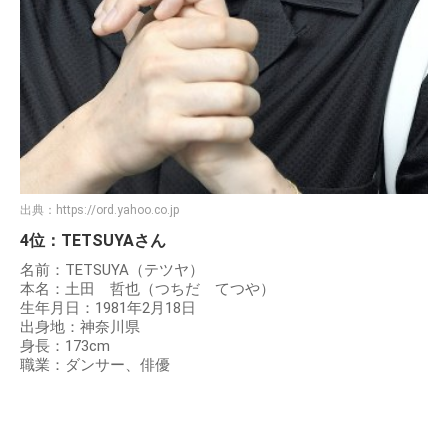
出典：
https://ord.yahoo.co.jp
4位：TETSUYAさん
名前：TETSUYA（テツヤ）
本名：土田 哲也（つちだ てつや）
生年月日：1981年2月18日
出身地：神奈川県
身長：173cm
職業：ダンサー、俳優