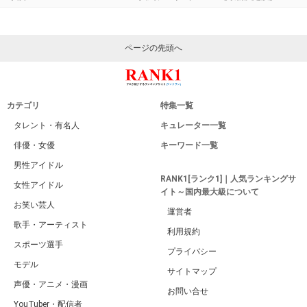
ページの先頭へ
カテゴリ
特集一覧
タレント・有名人
キュレーター一覧
俳優・女優
キーワード一覧
男性アイドル
RANK1[ランク1]｜人気ランキングサ
女性アイドル
イト～国内最大級について
お笑い芸人
運営者
歌手・アーティスト
利用規約
スポーツ選手
プライバシー
モデル
サイトマップ
声優・アニメ・漫画
お問い合せ
YouTuber・配信者