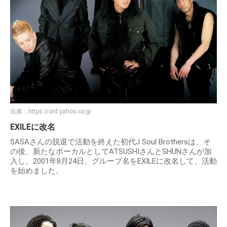
出典：
https://ord.yahoo.co.jp
EXILEに改名
SASAさんの脱退で活動を終えた初代J Soul Brothersは、そ
の後、新たなボーカルとしてATSUSHIさんとSHUNさんが加
入し、2001年8月24日、グループ名をEXILEに改名して、活動
を始めました。