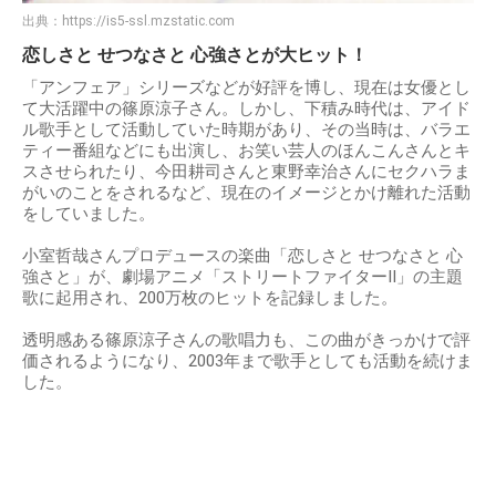
出典：
https://is5-ssl.mzstatic.com
恋しさと せつなさと 心強さとが大ヒット！
「アンフェア」シリーズなどが好評を博し、現在は女優とし
て大活躍中の篠原涼子さん。しかし、下積み時代は、アイド
ル歌手として活動していた時期があり、その当時は、バラエ
ティー番組などにも出演し、お笑い芸人のほんこんさんとキ
スさせられたり、今田耕司さんと東野幸治さんにセクハラま
がいのことをされるなど、現在のイメージとかけ離れた活動
をしていました。
小室哲哉さんプロデュースの楽曲「恋しさと せつなさと 心
強さと」が、劇場アニメ「ストリートファイターII」の主題
歌に起用され、200万枚のヒットを記録しました。
透明感ある篠原涼子さんの歌唱力も、この曲がきっかけで評
価されるようになり、2003年まで歌手としても活動を続けま
した。