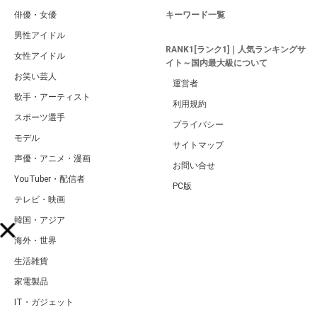
俳優・女優
キーワード一覧
男性アイドル
RANK1[ランク1]｜人気ランキングサ
女性アイドル
イト～国内最大級について
お笑い芸人
運営者
歌手・アーティスト
利用規約
スポーツ選手
プライバシー
モデル
サイトマップ
声優・アニメ・漫画
お問い合せ
YouTuber・配信者
PC版
テレビ・映画
韓国・アジア
海外・世界
生活雑貨
家電製品
IT・ガジェット