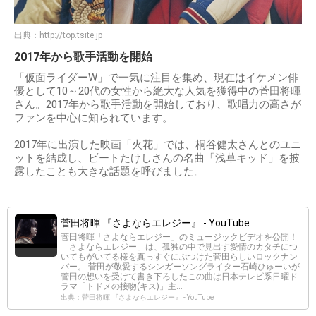
出典：
http://top.tsite.jp
2017年から歌手活動を開始
「仮面ライダーW」で一気に注目を集め、現在はイケメン俳
優として10～20代の女性から絶大な人気を獲得中の菅田将暉
さん。2017年から歌手活動を開始しており、歌唱力の高さが
ファンを中心に知られています。
2017年に出演した映画「火花」では、桐谷健太さんとのユニ
ットを結成し、ビートたけしさんの名曲「浅草キッド」を披
露したことも大きな話題を呼びました。
菅田将暉 『さよならエレジー』 - YouTube
菅田将暉「さよならエレジー」のミュージックビデオを公開！
「さよならエレジー」は、孤独の中で見出す愛情のカタチにつ
いてもがいてる様を真っすぐにぶつけた菅田らしいロックナン
バー。 菅田が敬愛するシンガーソングライター石崎ひゅーいが
菅田の想いを受けて書き下ろしたこの曲は日本テレビ系日曜ド
ラマ「トドメの接吻(キス)」主...
出典：菅田将暉 『さよならエレジー』 - YouTube