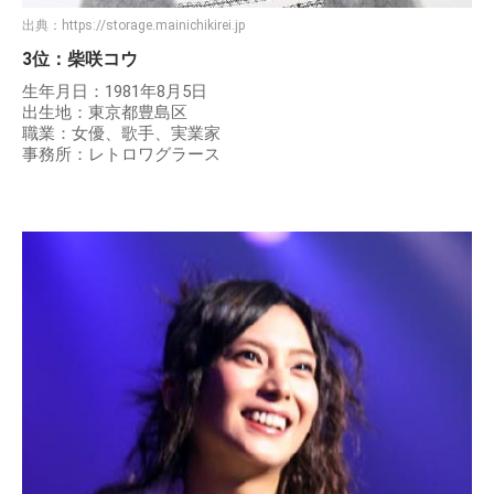
出典：
https://storage.mainichikirei.jp
3位：柴咲コウ
生年月日：1981年8月5日
出生地：東京都豊島区
職業：女優、歌手、実業家
事務所：レトロワグラース