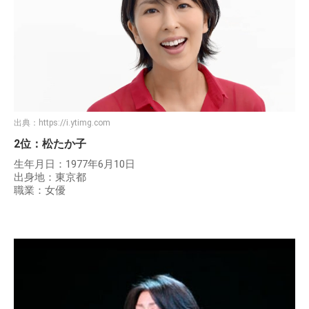
出典：
https://i.ytimg.com
2位：松たか子
生年月日：1977年6月10日
出身地：東京都
職業：女優