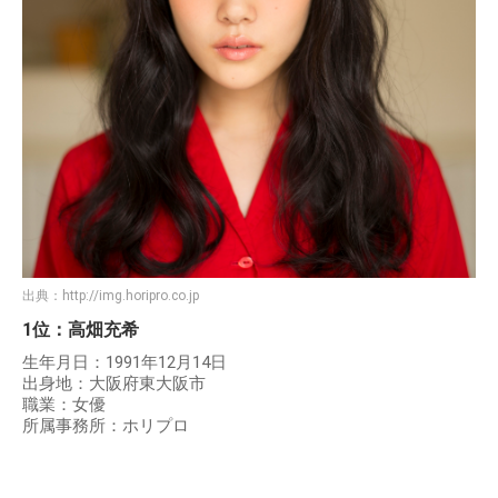
出典：
http://img.horipro.co.jp
1位：高畑充希
生年月日：1991年12月14日
出身地：大阪府東大阪市
職業：女優
所属事務所：ホリプロ