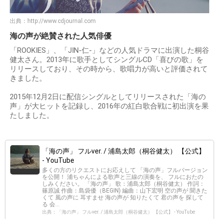
出典：
http://www.cdjournal.com
海の声が絶賛された人気俳優
「ROOKIES」、「JIN-仁-」などの人気ドラマに出演した桐谷
健太さん。2013年に歌手としてシングルCD「喜びの歌」を
リリースしており、その時から、歌唱力が高いと評価されて
きました。
2015年12月2日に配信シングルとしてリリースされた「海の
声」が大ヒットを記録し、2016年の紅白歌合戦に初出演を果
たしました。
「海の声」 フルver. / 浦島太郎（桐谷健太） 【公式】
- YouTube
多くの方のリクエストにお応えして 「海の声」フルバージョン
を公開！ 浦ちゃんによる歌声と三線の演奏を、 フルにおたの
しみください。 「海の声」 歌：浦島太郎（桐谷健太） 作詞：
篠原誠 作曲：島袋優（BEGIN) 編曲：山下宏明 空の声が 聞きた
くて 風の声に 耳すませ 海の声が 知りたくて 君の声を 探して
る 会...
出典：「海の声」 フルver. / 浦島太郎（桐谷健太） 【公式】 - YouTube