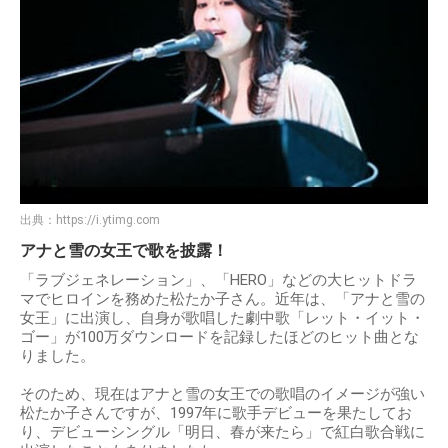
出典：
https://i.ytimg.com
アナと雪の女王で歌を披露！
「ラブジェネレーション」、「HERO」などの大ヒットドラ
マでヒロインを務めた松たか子さん。近年は、「アナと雪の
女王」に出演し、自身が歌唱した劇中歌「レット・イット・
ゴー」が100万ダウンロードを記録したほどのヒット曲とな
りました。
そのため、現在はアナと雪の女王での歌唱のイメージが強い
松たか子さんですが、1997年に歌手デビューを果たしてお
り、デビューシングル「明日、春が来たら」で紅白歌合戦に