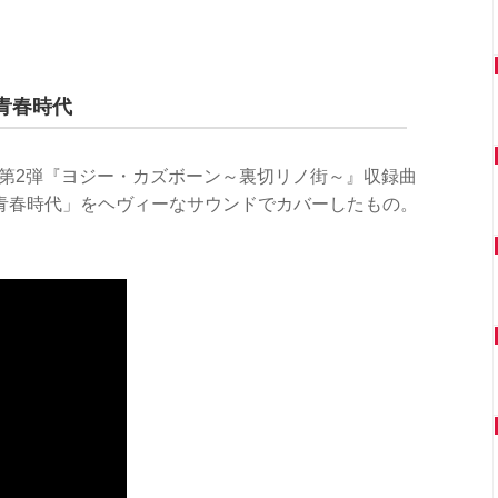
青春時代
バム第2弾『ヨジー・カズボーン～裏切リノ街～』収録曲
青春時代」をヘヴィーなサウンドでカバーしたもの。