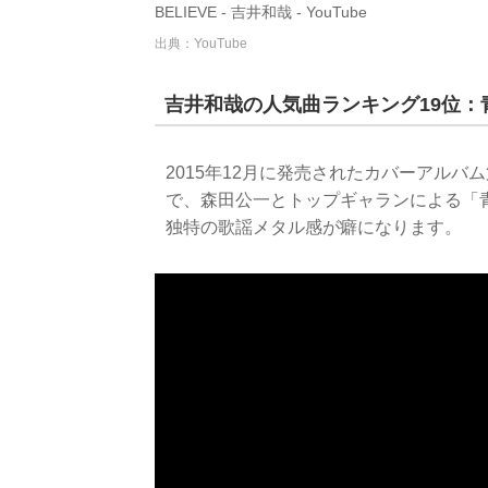
BELIEVE - 吉井和哉 - YouTube
出典：YouTube
吉井和哉の人気曲ランキング19位：
2015年12月に発売されたカバーアル
で、森田公一とトップギャランによる「
独特の歌謡メタル感が癖になります。