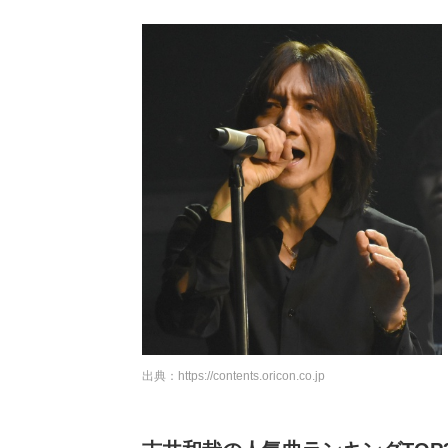
出典：
https://contents.oricon.co.jp