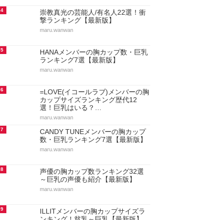
4
崇教真光の芸能人/有名人22選！衝
撃ランキング【最新版】
maru.wanwan
5
HANAメンバーの胸カップ数・巨乳
ランキング7選【最新版】
maru.wanwan
6
=LOVE(イコールラブ)メンバーの胸
カップサイズランキング歴代12
選！巨乳はいる？…
maru.wanwan
7
CANDY TUNEメンバーの胸カップ
数・巨乳ランキング7選【最新版】
maru.wanwan
8
声優の胸カップ数ランキング32選
～巨乳の声優も紹介【最新版】
maru.wanwan
9
ILLITメンバーの胸カップサイズラ
ンキング！貧乳～巨乳【最新版】