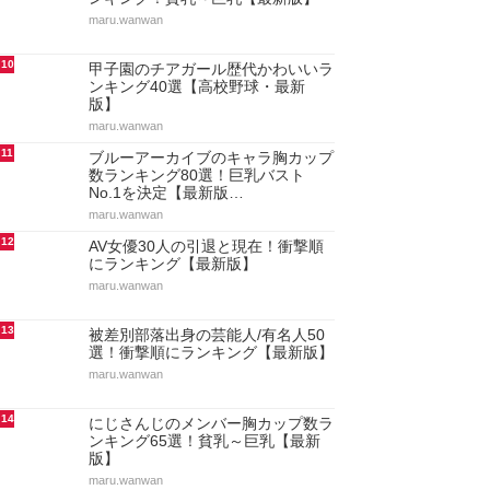
maru.wanwan
10
甲子園のチアガール歴代かわいいラ
ンキング40選【高校野球・最新
版】
maru.wanwan
11
ブルーアーカイブのキャラ胸カップ
数ランキング80選！巨乳バスト
No.1を決定【最新版…
maru.wanwan
12
AV女優30人の引退と現在！衝撃順
にランキング【最新版】
maru.wanwan
13
被差別部落出身の芸能人/有名人50
選！衝撃順にランキング【最新版】
maru.wanwan
14
にじさんじのメンバー胸カップ数ラ
ンキング65選！貧乳～巨乳【最新
版】
maru.wanwan