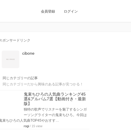
会員登録
ログイン
スポンサードリンク
cibone
同じカテゴリーの記事
同じカテゴリーだから興味のある記事が見つかる！
鬼束ちひろの人気曲ランキング45
選&アルバム7選【動画付き・最新
版】
独特の歌声でリスナーを魅了するシンガ
ーソングライターの鬼束ちひろ。今回は
鬼束ちひろの人気曲TOP45やおすす…
rogi
/ 15 view