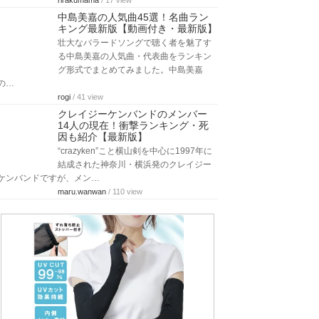
rirakumama
/ 17 view
中島美嘉の人気曲45選！名曲ラン
キング最新版【動画付き・最新版】
壮大なバラードソングで聴く者を魅了す
る中島美嘉の人気曲・代表曲をランキン
グ形式でまとめてみました。中島美嘉
の…
rogi
/ 41 view
クレイジーケンバンドのメンバー
14人の現在！衝撃ランキング・死
因も紹介【最新版】
“crazyken”こと横山剣を中心に1997年に
結成された神奈川・横浜発のクレイジー
ケンバンドですが、メン…
maru.wanwan
/ 110 view