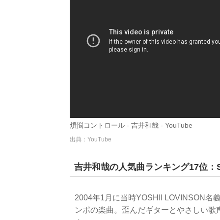
煩悩コントロール - 吉井和哉 - YouTube
出典：YouTube
吉井和哉の人気曲ランキング17位：SWE
2004年1月に当時YOSHII LOVIN
ンポの楽曲。歪んだギターとやさしい歌