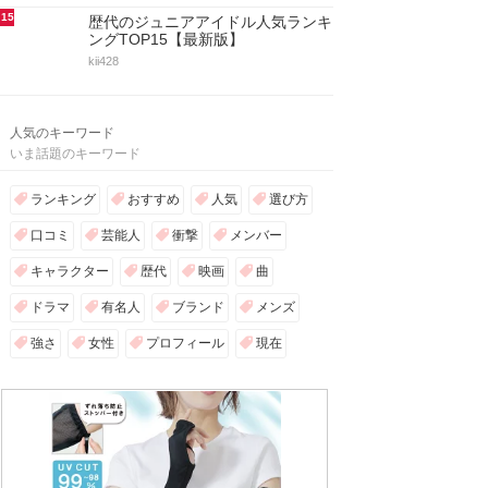
15
歴代のジュニアアイドル人気ランキ
ングTOP15【最新版】
kii428
人気のキーワード
いま話題のキーワード
ランキング
おすすめ
人気
選び方
口コミ
芸能人
衝撃
メンバー
キャラクター
歴代
映画
曲
ドラマ
有名人
ブランド
メンズ
強さ
女性
プロフィール
現在