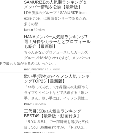
SAMURIZEの人気順ランキング＆
メンバー情報を公開【最新版】
LDH所属のグループ「SAMURIZE from
exile tribe」は覆面ダンサーであるため、
多くの部…
kent.n
/ 9 view
HANAメンバー人気順ランキング7
選！身長やカラーなどプロフィール
も紹介【最新版】
ちゃんみながプロデュースしたガールズ
グループHANA(ハナ)ですが、メンバーの
中で最も人気があるのはいったい…
maru.wanwan
/ 156 view
歌い手(男性)のイケメン人気ランキ
ングTOP25【最新版】
「○○歌ってみた」でお馴染みの動画やら
ライブやイベントなどで活躍する「歌い
手」さん。歌い手には、イケメン男性…
kii428
/ 46 view
三代目JSBの人気曲ランキング
BEST49【最新版・動画付き】
「R.Y.U.S.E.I.」で一躍脚光を浴びた三代
目 J Soul Brothersですが、「R.Y.U.S…