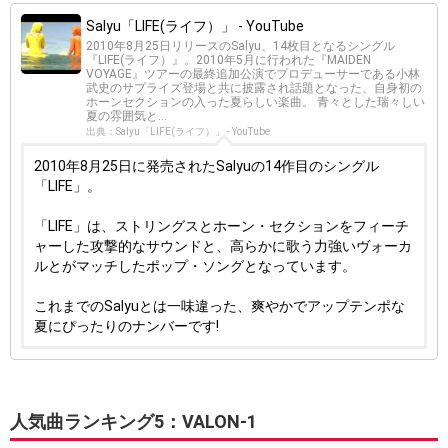
Salyu「LIFE(ライフ）」 - YouTube
2010年8月25日リリースのSalyu、14枚目となるシングル
『LIFE(ライフ）』。2010年5月に行われた『MAIDEN
VOYAGE』ツアーの最終追加公演でプロデューサーである小林
武史のサプライズ登場と共に披露され話題となった、自身初の
ホーンセクションの入った夏らしい楽曲。 青々とした瑞々しい
夏の雰囲気と...
出典：Salyu「LIFE(ライフ）」 - YouTube
2010年8月25日に発売されたSalyuの14作目のシングル
「LIFE」。
「LIFE」は、ストリングスとホーン・セクションをフィーチ
ャーした攻撃的なサウンドと、高らかに歌う力強いヴォーカ
ルとがマッチしたポップ・ソングとなっています。
これまでのSalyuとは一味違った、爽やかでアップテンポな
夏にぴったりのナンバーです!
人気曲ランキング5：VALON-1