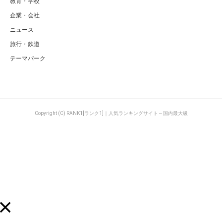
教育・学校
企業・会社
ニュース
旅行・鉄道
テーマパーク
Copyright (C) RANK1[ランク1]｜人気ランキングサイト～国内最大級