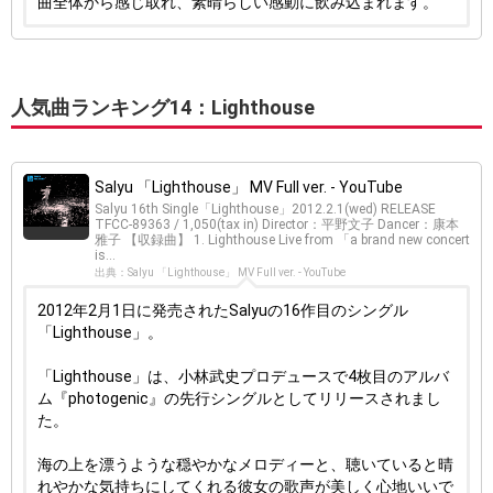
曲全体から感じ取れ、素晴らしい感動に飲み込まれます。
人気曲ランキング14：Lighthouse
Salyu 「Lighthouse」 MV Full ver. - YouTube
Salyu 16th Single「Lighthouse」2012.2.1(wed) RELEASE
TFCC-89363 / 1,050(tax in) Director：平野文子 Dancer：康本
雅子 【収録曲】 1. Lighthouse Live from 「a brand new concert
is...
出典：Salyu 「Lighthouse」 MV Full ver. - YouTube
2012年2月1日に発売されたSalyuの16作目のシングル
「Lighthouse」。
「Lighthouse」は、小林武史プロデュースで4枚目のアルバ
ム『photogenic』の先行シングルとしてリリースされまし
た。
海の上を漂うような穏やかなメロディーと、聴いていると晴
れやかな気持ちにしてくれる彼女の歌声が美しく心地いいで