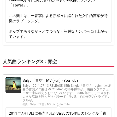
2006年4月5日に発売されたSalyuの6枚目のシングル
「Tower」。
この楽曲は、一青窈による赤裸々に綴られた女性的言葉が特
徴のラブ・ソング。
ポップでありながらとてつもなく荘厳なナンバーに仕上がっ
ています。
人気曲ランキング8：青空
Salyu「青空」MV (Full) - YouTube
Salyu - 2011.07.13 RELEASE 15th Single「青空 / magic」 本楽
曲の作詞／作曲はMr.Children の桜井和寿が、 編曲をプロテュ
ーサー小林武史がおこなっています。 2006 年にリリースされ
大きな話題を呼んだ名バラード 『to U』での奇跡のトライアン
グルが、
出典：Salyu「青空」MV (Full) - YouTube
2011年7月13日に発売されたSalyuの15作目のシングル「青