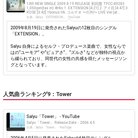
13th NEW SINGLE 2009.8.19 RELEASE 初回盤 TFCC-89283
1,050yen(tax in) 4trks 1. EXTENSION [4:21] 2. アイ(I) [4:47] 3.
ROSE [3:42] 1bonus trk. コルテオ 〜行列〜 LIVE Ver.(at...
出典：Salyu「EXTENSION」 - YouTube
2009年8月19日に発売されたSalyuの12枚目のシングル
「EXTENSION」。
Salyu 自身によるセルフ・プロデュース楽曲で、女性ならで
はの“ユーモア” や“ピュアさ”、“ズルさ” などが独特の視点か
ら綴られており、同世代の女性の共感を得たメッセージソン
グとなっています。
人気曲ランキング9：Tower
Salyu「Tower」 - YouTube
Salyu「Tower」 Release Date：2006.4.5
出典：Salyu「Tower」 - YouTube