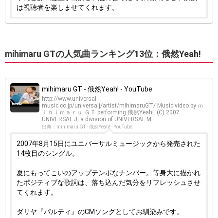
は視聴者を楽しませてくれます。
mihimaru GTの人気曲ランキング13位：俄然Yeah!
mihimaru GT - 俄然Yeah! - YouTube
http://www.universal-
music.co.jp/universalj/artist/mihimaruGT/ Music video by ｍ
ｉｈｉｍａｒｕ ＧＴ performing 俄然Yeah!. (C) 2007
UNIVERSAL J, a division of UNIVERSAL M...
出典：mihimaru GT - 俄然Yeah! - YouTube
2007年8月15日にユニバーサルミュージックから発売された
14枚目のシングル。
夏にもってこいのアップテンポなナンバー。等身大に描かれ
たポジティブな歌詞は、落ち込んだ気分をリフレッシュさせ
てくれます。
ダリヤ『パルティ』のCMソングとしてお馴染みです。