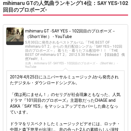
mihimaru GTの人気曲ランキング14位：SAY YES-102
回目のプロポーズ-
mihimaru GT -SAY YES－102回目のプロポーズ－
（Short Ver.） - YouTube
5月30日に発売されるベストアルバム「THE BEST OF
mihimaru GT 2」からの 先行配信シングル「SAY YES～102回
目のプロポーズ～」 着うた・着うたフル配信中！！ 「THE
BEST OF mihimaru GT 2」 2012.5.30 Release！ 【収録曲】 俄
然Yeah!、I...
出典：mihimaru GT - SAY YES－102回目のプロポーズ－（Short Ver.） -
YouTube
2012年4月25日にユニバーサルミュージックJから発売され
たデジタル・ダウンロードシングル。
「僕は死にません！」のセリグが社会現象ともなった、人気
ドラマ『101回目のプロポーズ』主題歌だったCHAGE and
ASKA「SAY YES」をマッシュアップでカバーした曲となっ
ています。
ドラマをリスペクトしたミュージックビデオには、ロッチ・
中岡と森下悠里が出演し、息の合った2人の素晴らしい演技