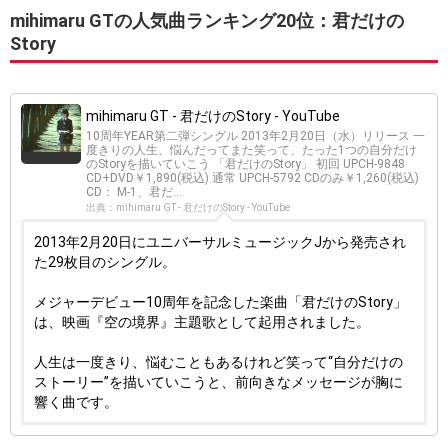
mihimaru GTの人気曲ランキング20位：君だけの
Story
mihimaru GT - 君だけのStory - YouTube
10周年YEAR第二弾シングル 2013年2月20日（水）リリース 一
度きりの人生、悩んだってまた笑って、たった1つの自分だけ
のStoryを描いていこう 「君だけのStory」 初回 UPCH-9848
CD+DVD￥1,890(税込) 通常 UPCH-5792 CDのみ￥1,260(税込)
CD： M-1、君だ...
出典：mihimaru GT - 君だけのStory - YouTube
2013年2月20日にユニバーサルミュージックJから発売され
た29枚目のシングル。
メジャーデビュー10周年を記念した楽曲「君だけのStory」
は、映画『空の境界』主題歌として起用されました。
人生は一度きり、悩むこともあるけれど笑って“自分だけの
ストーリー”を描いていこうと、前向きなメッセージが胸に
響く曲です。