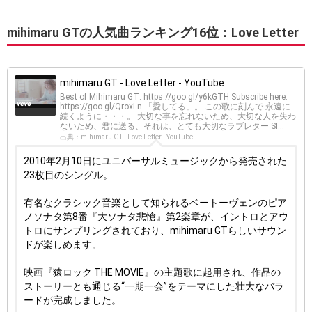
mihimaru GTの人気曲ランキング16位：Love Letter
mihimaru GT - Love Letter - YouTube
Best of Mihimaru GT: https://goo.gl/y6kGTH Subscribe here:
https://goo.gl/QroxLn 「愛してる」。 この歌に刻んで 永遠に
続くように・・・。 大切な事を忘れないため、大切な人を失わ
ないため、君に送る、それは、とても大切なラブレター SI...
出典：mihimaru GT - Love Letter - YouTube
2010年2月10日にユニバーサルミュージックから発売された
23枚目のシングル。
有名なクラシック音楽として知られるベートーヴェンのピア
ノソナタ第8番『大ソナタ悲愴』第2楽章が、イントロとアウ
トロにサンプリングされており、mihimaru GTらしいサウン
ドが楽しめます。
映画『猿ロック THE MOVIE』の主題歌に起用され、作品の
ストーリーとも通じる“一期一会”をテーマにした壮大なバラ
ードが完成しました。