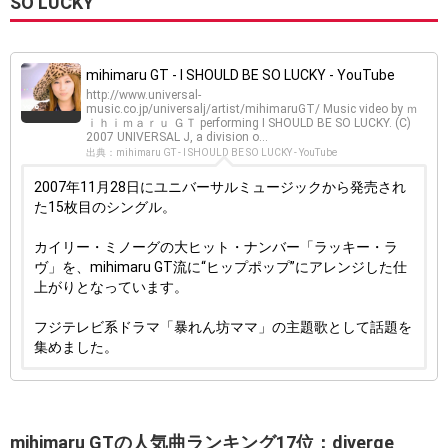
SO LUCKY
mihimaru GT - I SHOULD BE SO LUCKY - YouTube
http://www.universal-
music.co.jp/universalj/artist/mihimaruGT/ Music video by ｍ
ｉｈｉｍａｒｕ ＧＴ performing I SHOULD BE SO LUCKY. (C)
2007 UNIVERSAL J, a division o...
出典：mihimaru GT - I SHOULD BE SO LUCKY - YouTube
2007年11月28日にユニバーサルミュージックから発売され
た15枚目のシングル。
カイリー・ミノーグの大ヒット・ナンバー「ラッキー・ラ
ヴ」を、mihimaru GT流に“ヒップポップ”にアレンジした仕
上がりとなっています。
フジテレビ系ドラマ「暴れん坊ママ」の主題歌として話題を
集めました。
mihimaru GTの人気曲ランキング17位：diverge