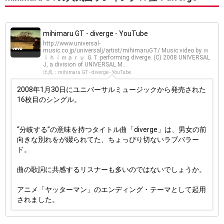
mihimaru GT - diverge - YouTube
http://www.universal-
music.co.jp/universalj/artist/mihimaruGT/ Music video by ｍ
ｉｈｉｍａｒｕ ＧＴ performing diverge. (C) 2008 UNIVERSAL
J, a division of UNIVERSAL M...
出典：mihimaru GT - diverge - YouTube
2008年1月30日にユニバーサルミュージックから発売された
16枚目のシングル。
“分岐する”の意味を持つタイトル曲「diverge」は、男女の前
向きな別れをが綴られてた、ちょっぴり切ないラブバラー
ド。
曲の歌詞に共感するリスナーも多いのではないでしょうか。
アニメ「ヤッターマン」のエンディング・テーマとして起用
されました。