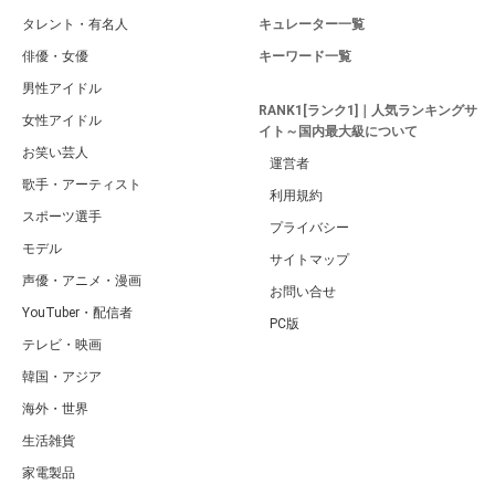
タレント・有名人
キュレーター一覧
俳優・女優
キーワード一覧
男性アイドル
RANK1[ランク1]｜人気ランキングサ
女性アイドル
イト～国内最大級について
お笑い芸人
運営者
歌手・アーティスト
利用規約
スポーツ選手
プライバシー
モデル
サイトマップ
声優・アニメ・漫画
お問い合せ
YouTuber・配信者
PC版
テレビ・映画
韓国・アジア
海外・世界
生活雑貨
家電製品