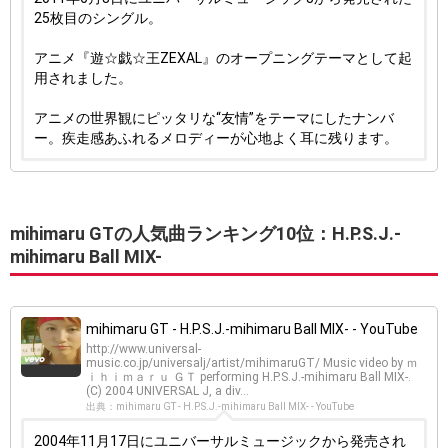
25枚目のシングル。
アニメ『遊☆戯☆王ZEXAL』のオープニングテーマとして起
用されました。
アニメの世界観にピッタリな“友情”をテーマにしたナンバ
ー。疾走感あふれるメロディーが心地よく耳に残ります。
mihimaru GTの人気曲ランキング10位：H.P.S.J.-
mihimaru Ball MIX-
mihimaru GT - H.P.S.J.-mihimaru Ball MIX- - YouTube
http://www.universal-
music.co.jp/universalj/artist/mihimaruGT/ Music video by ｍ
ｉｈｉｍａｒｕ ＧＴ performing H.P.S.J.-mihimaru Ball MIX-.
(C) 2004 UNIVERSAL J, a div...
出典：mihimaru GT - H.P.S.J.-mihimaru Ball MIX- - YouTube
2004年11月17日にユニバーサルミュージックから発売され