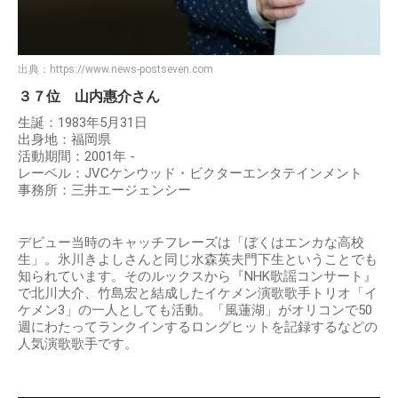
出典：
https://www.news-postseven.com
３７位 山内惠介さん
生誕：1983年5月31日
出身地：福岡県
活動期間：2001年 -
レーベル：JVCケンウッド・ビクターエンタテインメント
事務所：三井エージェンシー
デビュー当時のキャッチフレーズは「ぼくはエンカな高校
生」。氷川きよしさんと同じ水森英夫門下生ということでも
知られています。そのルックスから『NHK歌謡コンサート』
で北川大介、竹島宏と結成したイケメン演歌歌手トリオ「イ
ケメン3」の一人としても活動。「風蓮湖」がオリコンで50
週にわたってランクインするロングヒットを記録するなどの
人気演歌歌手です。