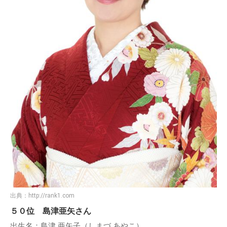
出典：
http://rank1.com
５０位 島津亜矢さん
出生名：島津 亜矢子（しまづ あやこ）