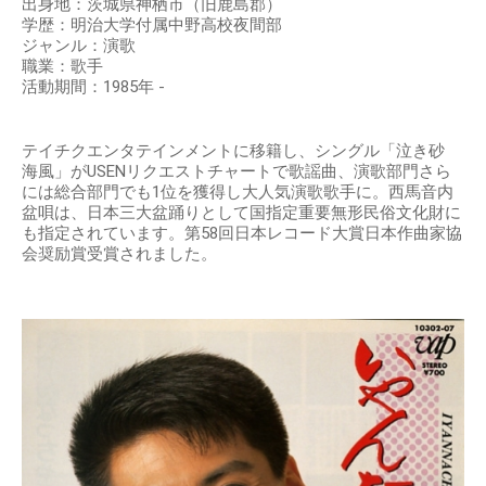
出身地：茨城県神栖市（旧鹿島郡）
学歴：明治大学付属中野高校夜間部
ジャンル：演歌
職業：歌手
活動期間：1985年 -
テイチクエンタテインメントに移籍し、シングル「泣き砂
海風」がUSENリクエストチャートで歌謡曲、演歌部門さら
には総合部門でも1位を獲得し大人気演歌歌手に。西馬音内
盆唄は、日本三大盆踊りとして国指定重要無形民俗文化財に
も指定されています。第58回日本レコード大賞日本作曲家協
会奨励賞受賞されました。