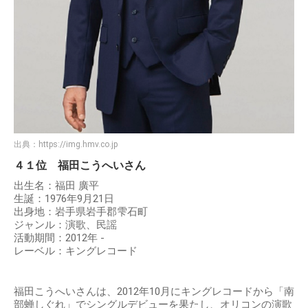
出典：
https://img.hmv.co.jp
４１位 福田こうへいさん
出生名：福田 廣平
生誕：1976年9月21日
出身地：岩手県岩手郡雫石町
ジャンル：演歌、民謡
活動期間：2012年 -
レーベル：キングレコード
福田こうへいさんは、2012年10月にキングレコードから「南
部蝉しぐれ」でシングルデビューを果たし、オリコンの演歌