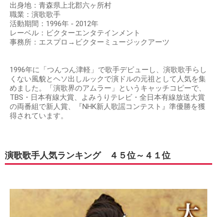
出身地：青森県上北郡六ヶ所村
職業：演歌歌手
活動期間：1996年 - 2012年
レーベル：ビクターエンタテインメント
事務所：エスプロ→ビクターミュージックアーツ
1996年に「つんつん津軽」で歌手デビューし、演歌歌手らし
くない風貌とヘソ出しルックで演ドルの元祖として人気を集
めました。「演歌界のアムラー」というキャッチコピーで、
TBS・日本有線大賞、よみうりテレビ・全日本有線放送大賞
の両番組で新人賞、『NHK新人歌謡コンテスト』準優勝を獲
得されています。
演歌歌手人気ランキング ４５位～４１位