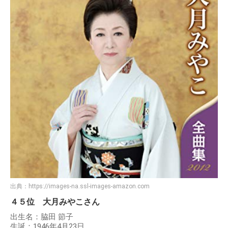
出典：
https://images-na.ssl-images-amazon.com
４５位 大月みやこさん
出生名：脇田 節子
生誕：1946年4月23日