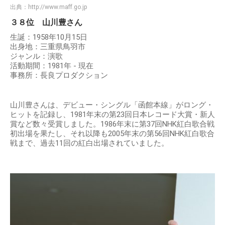
出典：
http://www.maff.go.jp
３８位 山川豊さん
生誕：1958年10月15日
出身地：三重県鳥羽市
ジャンル：演歌
活動期間：1981年 - 現在
事務所：長良プロダクション
山川豊さんは、デビュー・シングル「函館本線」がロング・
ヒットを記録し、1981年末の第23回日本レコード大賞・新人
賞など数々受賞しました。1986年末に第37回NHK紅白歌合戦
初出場を果たし、それ以降も2005年末の第56回NHK紅白歌合
戦まで、過去11回の紅白出場されていました。