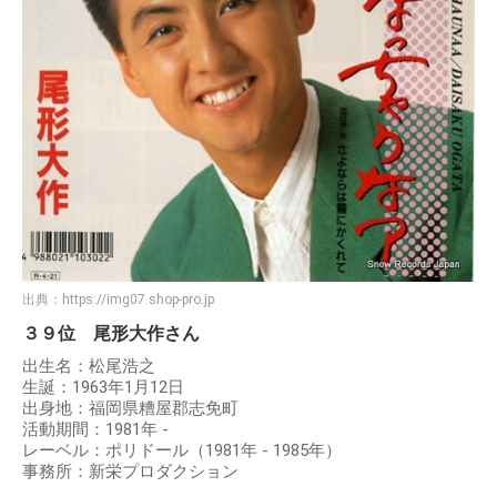
出典：
https://img07.shop-pro.jp
３９位 尾形大作さん
出生名：松尾浩之
生誕：1963年1月12日
出身地：福岡県糟屋郡志免町
活動期間：1981年 -
レーベル：ポリドール（1981年 - 1985年）
事務所：新栄プロダクション