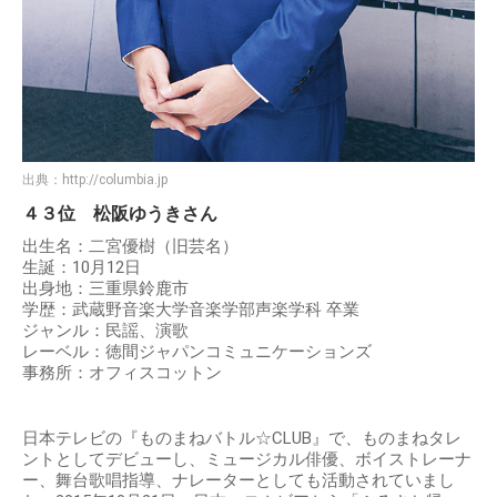
出典：
http://columbia.jp
４３位 松阪ゆうきさん
出生名：二宮優樹（旧芸名）
生誕：10月12日
出身地：三重県鈴鹿市
学歴：武蔵野音楽大学音楽学部声楽学科 卒業
ジャンル：民謡、演歌
レーベル：徳間ジャパンコミュニケーションズ
事務所：オフィスコットン
日本テレビの『ものまねバトル☆CLUB』で、ものまねタレ
ントとしてデビューし、ミュージカル俳優、ボイストレーナ
ー、舞台歌唱指導、ナレーターとしても活動されていまし