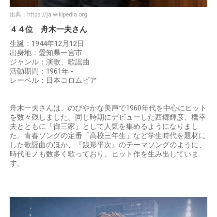
出典：
https://ja.wikipedia.org
４４位 舟木一夫さん
生誕：1944年12月12日
出身地：愛知県一宮市
ジャンル：演歌、歌謡曲
活動期間：1961年 -
レーベル：日本コロムビア
舟木一夫さんは、のびやかな美声で1960年代を中心にヒット
を数々残しました。同じ時期にデビューした西郷輝彦、橋幸
夫とともに「御三家」として人気を集めるようになりまし
た。青春ソングの定番「高校三年生」など学生時代を題材に
した歌謡曲のほか、『銭形平次』のテーマソングのように、
時代モノも数多く歌っており、ヒット作を生み出していま
す。