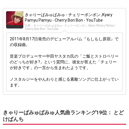
きゃりーぱみゅぱみゅ - チェリーボンボン ,Kyary
Pamyu Pamyu - Cherry Bon Bon - YouTube
出典：きゃりーぱみゅぱみゅ - チェリーボンボン ,Kyary Pamyu Pamyu -
Cherry Bon Bon - YouTube
2011年8月17日発売のデビューアルバム『もしもし原宿』で
の収録曲。
音楽プロデューサー中田ヤスタカ氏の「ご飯とストロベリー
のどっちが好き?」という質問に、彼女が答えた「チェリー
が好きです」の一言から生まれたようです。
ノスタルジーをやんわりと感じる素敵ソングに仕上がってい
ます。
きゃりーぱみゅぱみゅ人気曲ランキング19位： とど
けぱんち