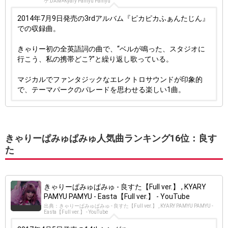
ケ:DAM×Kyary Pamyu Pamyu
2014年7月9日発売の3rdアルバム『ピカピカふぁんたじん』
での収録曲。
きゃりー初の全英語詞の曲で、“ベルが鳴った、スタジオに
行こう、私の携帯どこ?”と繰り返し歌っている。
マジカルでファンタジックなエレクトロサウンドが印象的
で、テーマパークのパレードを思わせる楽しい1曲。
きゃりーぱみゅぱみゅ人気曲ランキング16位：良す
た
きゃりーぱみゅぱみゅ - 良すた【Full ver.】 , KYARY
PAMYU PAMYU - Easta【Full ver.】 - YouTube
出典：きゃりーぱみゅぱみゅ - 良すた【Full ver.】 , KYARY PAMYU PAMYU -
Easta【Full ver.】 - YouTube