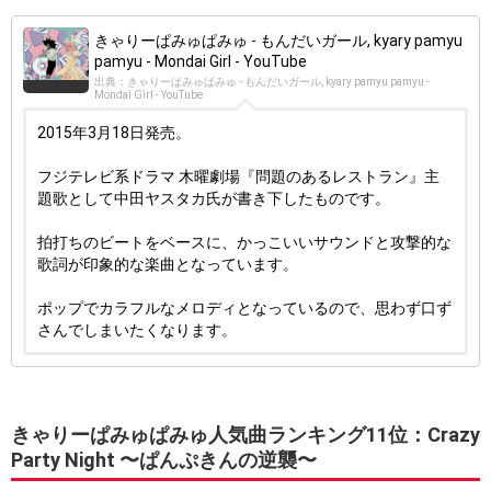
きゃりーぱみゅぱみゅ - もんだいガール, kyary pamyu
pamyu - Mondai Girl - YouTube
出典：きゃりーぱみゅぱみゅ - もんだいガール, kyary pamyu pamyu -
Mondai Girl - YouTube
2015年3月18日発売。
フジテレビ系ドラマ 木曜劇場『問題のあるレストラン』主
題歌として中田ヤスタカ氏が書き下したものです。
拍打ちのビートをベースに、かっこいいサウンドと攻撃的な
歌詞が印象的な楽曲となっています。
ポップでカラフルなメロディとなっているので、思わず口ず
さんでしまいたくなります。
きゃりーぱみゅぱみゅ人気曲ランキング11位：Crazy
Party Night 〜ぱんぷきんの逆襲〜