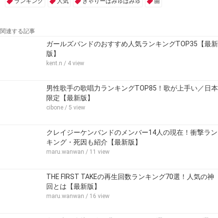
ランキング
人気
きゃりーぱみゅぱみゅ
曲
関連する記事
ガールズバンドのおすすめ人気ランキングTOP35【最新
版】
kent.n
/ 4 view
男性歌手の歌唱力ランキングTOP85！歌が上手い／日本
限定【最新版】
cibone
/ 5 view
クレイジーケンバンドのメンバー14人の現在！衝撃ラン
キング・死因も紹介【最新版】
maru.wanwan
/ 11 view
THE FIRST TAKEの再生回数ランキング70選！人気の神
回とは【最新版】
maru.wanwan
/ 16 view