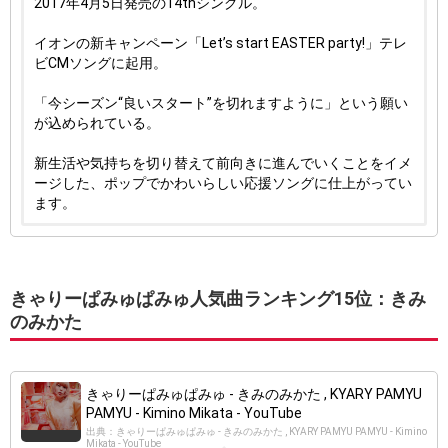
2017年4月5日発売の14thシングル。
イオンの新キャンペーン「Let’s start EASTER party!」テレ
ビCMソングに起用。
「今シーズン“良いスタート”を切れますように」という願い
が込められている。
新生活や気持ちを切り替えて前向きに進んでいくことをイメ
ージした、ポップでかわいらしい応援ソングに仕上がってい
ます。
きゃりーぱみゅぱみゅ人気曲ランキング15位：きみ
のみかた
きゃりーぱみゅぱみゅ - きみのみかた , KYARY PAMYU
PAMYU - Kimino Mikata - YouTube
出典：きゃりーぱみゅぱみゅ - きみのみかた , KYARY PAMYU PAMYU - Kimino
Mikata - YouTube