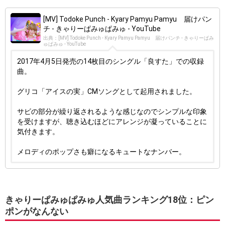
[MV] Todoke Punch - Kyary Pamyu Pamyu 届けパン
チ - きゃりーぱみゅぱみゅ - YouTube
出典：[MV] Todoke Punch - Kyary Pamyu Pamyu 届けパンチ - きゃりーぱみ
ゅぱみゅ - YouTube
2017年4月5日発売の14枚目のシングル「良すた」での収録
曲。
グリコ「アイスの実」CMソングとして起用されました。
サビの部分が繰り返されるような感じなのでシンプルな印象
を受けますが、聴き込むほどにアレンジが凝っていることに
気付きます。
メロディのポップさも癖になるキュートなナンバー。
きゃりーぱみゅぱみゅ人気曲ランキング18位：ピン
ポンがなんない