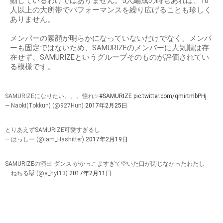
動しているわけではありません。5人編成の時もあれば、10
人以上の大所帯でパフォーマンスを繰り広げることも珍しく
ありません。
メンバーの素顔が明らかになっていないだけでなく、メンバ
ーも固定ではないため、SAMURIZEのメンバーに人気順は存
在せず、SAMURIZEというグループそのものが評価されてい
る模様です。
SAMURIZEになりたい。。。憧れ✨
#SAMURIZE
pic.twitter.com/qmirtmbPHj
— Naoki(Tokkun) (@927Hun)
2017年2月25日
とりあえずSAMURIZE可愛すぎるし
— はっしー (@Iam_Hashitter)
2017年2月19日
SAMURIZEの演出 ダンス がかっこよすぎて空いた口が閉じなかったわたし
— ねちる🐷 (@a_hyt13)
2017年2月11日