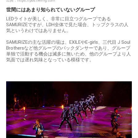
出典：
https://pbs.twimg.com
世間にはあまり知られていないグループ
LEDライトが美しく、非常に目立つグループである
SAMURIZEですが、LDH全体で見た場合、トップクラスの人
気というわけではありません。
SAMURIZEの主な活躍の場は、EXILEやE-girls、三代目 J Soul
Brothersなど他グループのバックダンサーであり、グループ
単独で活動する機会は滅多に無いため、他のグループより人
気面では遅れ気味となっている模様です。