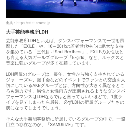
出典：
https://stat.ameba.jp
大手芸能事務所LDH
芸能事務所LDHといえば、ダンスパフォーマンスで一世を風
靡した「EXILE」や、10～20代の若者世代中心に絶大な支持
を集めている「三代目 J Soul Brothers」、EXILEの女性版と
も言える人気ガールズグループ「E-girls」など、ルックスと
音楽に強いグループが多く在籍しています。
LDH所属のグループは、長年、女性から強く支持されている
ジャニーズや、握手会などのイベントでファンとの交流を大
切にしているAKBグループとは、方向性が大きく異なるとこ
ろも魅力です。男性と女性両方が圧倒されるようなダンスパ
フォーマンスはLDHならではと言ってもいいほどで、1度ラ
イブを見てしまったら最後、必ずLDHの所属グループたちの
虜になってしまうでしょう。
そんな大手芸能事務所に所属しているグループの中で、一際
目立つ存在なのが、「SAMURIZE」です。