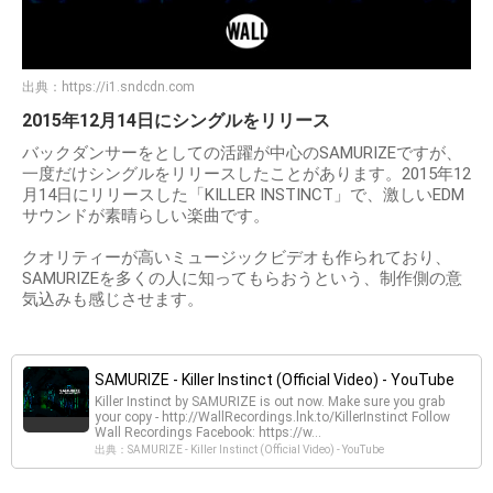
出典：
https://i1.sndcdn.com
2015年12月14日にシングルをリリース
バックダンサーをとしての活躍が中心のSAMURIZEですが、
一度だけシングルをリリースしたことがあります。2015年12
月14日にリリースした「KILLER INSTINCT」で、激しいEDM
サウンドが素晴らしい楽曲です。
クオリティーが高いミュージックビデオも作られており、
SAMURIZEを多くの人に知ってもらおうという、制作側の意
気込みも感じさせます。
SAMURIZE - Killer Instinct (Official Video) - YouTube
Killer Instinct by SAMURIZE is out now. Make sure you grab
your copy - http://WallRecordings.lnk.to/KillerInstinct Follow
Wall Recordings Facebook: https://w...
出典：SAMURIZE - Killer Instinct (Official Video) - YouTube