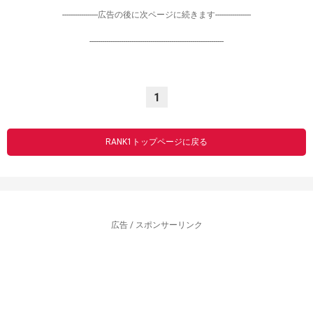
-----------------広告の後に次ページに続きます-----------------
----------------------------------------------------------------
1
RANK1トップページに戻る
広告 / スポンサーリンク