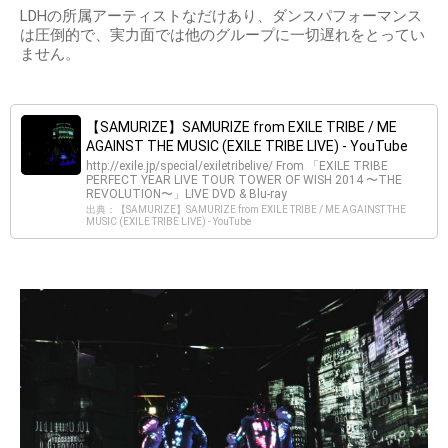
LDHの所属アーティストなだけあり、ダンスパフォーマンス
は圧倒的で、実力面では他のグループに一切遅れをとってい
ません。
【SAMURIZE】SAMURIZE from EXILE TRIBE / ME
AGAINST THE MUSIC (EXILE TRIBE LIVE) - YouTube
http://exile.jp/special/exiletribelive/ From 「EXILE TRIBE
PERFECT YEAR LIVE TOUR TOWER OF WISH 2014 〜THE
REVOLUTION〜」LIVE DVD & Blu-ray
出典：【SAMURIZE】SAMURIZE from EXILE TRIBE / ME AGAINST THE
MUSIC (EXILE TRIBE LIVE) - YouTube