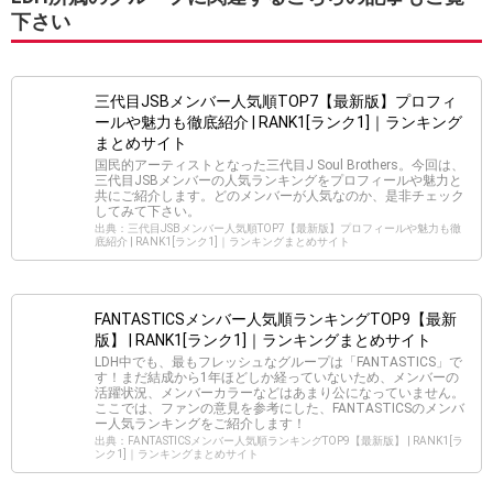
下さい
三代目JSBメンバー人気順TOP7【最新版】プロフィ
ールや魅力も徹底紹介 | RANK1[ランク1]｜ランキング
まとめサイト
国民的アーティストとなった三代目J Soul Brothers。今回は、
三代目JSBメンバーの人気ランキングをプロフィールや魅力と
共にご紹介します。どのメンバーが人気なのか、是非チェック
してみて下さい。
出典：三代目JSBメンバー人気順TOP7【最新版】プロフィールや魅力も徹
底紹介 | RANK1[ランク1]｜ランキングまとめサイト
FANTASTICSメンバー人気順ランキングTOP9【最新
版】 | RANK1[ランク1]｜ランキングまとめサイト
LDH中でも、最もフレッシュなグループは「FANTASTICS」で
す！まだ結成から1年ほどしか経っていないため、メンバーの
活躍状況、メンバーカラーなどはあまり公になっていません。
ここでは、ファンの意見を参考にした、FANTASTICSのメンバ
ー人気ランキングをご紹介します！
出典：FANTASTICSメンバー人気順ランキングTOP9【最新版】 | RANK1[ラ
ンク1]｜ランキングまとめサイト