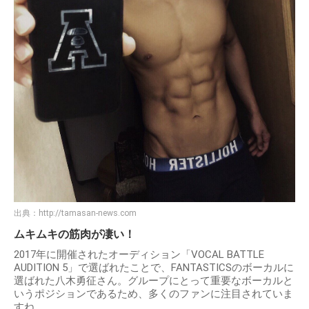
出典：
http://tamasan-news.com
ムキムキの筋肉が凄い！
2017年に開催されたオーディション「VOCAL BATTLE
AUDITION 5」で選ばれたことで、FANTASTICSのボーカルに
選ばれた八木勇征さん。グループにとって重要なボーカルと
いうポジションであるため、多くのファンに注目されていま
すね。