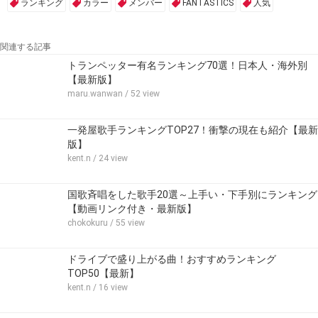
ランキング
カラー
メンバー
FANTASTICS
人気
関連する記事
トランペッター有名ランキング70選！日本人・海外別
【最新版】
maru.wanwan
/ 52 view
一発屋歌手ランキングTOP27！衝撃の現在も紹介【最新
版】
kent.n
/ 24 view
国歌斉唱をした歌手20選～上手い・下手別にランキング
【動画リンク付き・最新版】
chokokuru
/ 55 view
ドライブで盛り上がる曲！おすすめランキング
TOP50【最新】
kent.n
/ 16 view