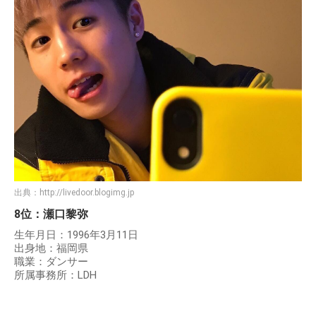
出典：
http://livedoor.blogimg.jp
8位：瀬口黎弥
生年月日：1996年3月11日
出身地：福岡県
職業：ダンサー
所属事務所：LDH