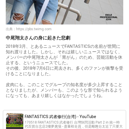
出典：
https://pbs.twimg.com
中尾翔太さんの身に起きた悲劇
2018年3月、とあるニュースでFANTASTICSの名前が世間に
知れ渡りました。しかし、それは嬉しいニュースではなく、
メンバーの中尾翔太さんが「胃がん」のため、芸能活動を休
止する、というニュースでした。
その後、2018年7月6日に死去され、多くのファンが衝撃を受
けることになりました。
皮肉にも、このことでグループの知名度が多少上昇すること
となりましたが、メンバーも、このような形で知られるよう
になっても、あまり嬉しくはなかったでしょうね。
FANTASTICS 武者修行(台湾) - YouTube
170518 FANTASTICS 武者修行 台灣快閃活動 Part 2 in 統一時
代百貨台北店2樓夢廣場 - 盡量框全員，但是離舞台太近了只要大