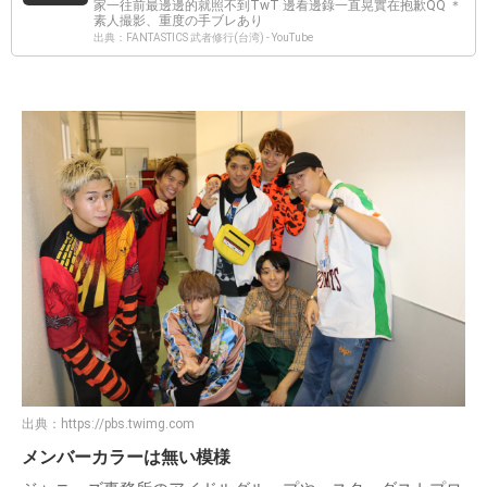
家一往前最邊邊的就照不到TwT 邊看邊錄一直晃實在抱歉QQ ＊
素人撮影、重度の手ブレあり
出典：FANTASTICS 武者修行(台湾) - YouTube
出典：
https://pbs.twimg.com
メンバーカラーは無い模様