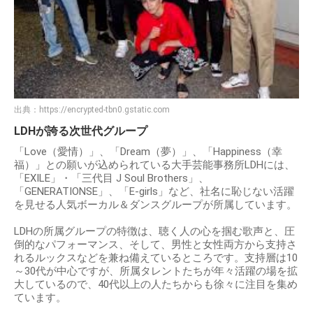
出典：
https://encrypted-tbn0.gstatic.com
LDHが誇る次世代グループ
「Love（愛情）」、「Dream（夢）」、「Happiness（幸
福）」との願いが込められている大手芸能事務所LDHには、
「EXILE」・「三代目 J Soul Brothers」、
「GENERATIONSE」、「E-girls」など、社名に恥じない活躍
を見せる人気ボーカル＆ダンスグループが所属しています。
LDHの所属グループの特徴は、聴く人の心を掴む歌声と、圧
倒的なパフォーマンス、そして、男性と女性両方から支持さ
れるルックスなどを兼ね備えているところです。支持層は10
～30代が中心ですが、所属タレントたちが年々活躍の場を拡
大しているので、40代以上の人たちからも徐々に注目を集め
ています。