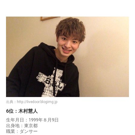
出典：
http://livedoor.blogimg.jp
6位：木村慧人
生年月日：1999年８月9日
出身地：東京都
職業：ダンサー