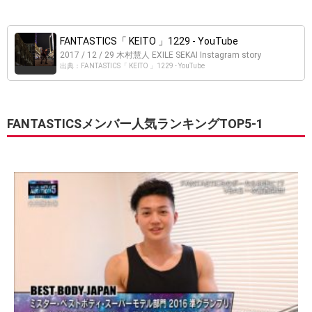
FANTASTICS「 KEITO 」1229 - YouTube
2017 / 12 / 29 木村慧人 EXILE SEKAI Instagram story
出典：FANTASTICS「 KEITO 」1229 - YouTube
FANTASTICSメンバー人気ランキングTOP5-1