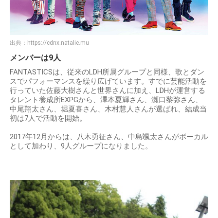
出典：
https://cdnx.natalie.mu
メンバーは9人
FANTASTICSは、従来のLDH所属グループと同様、歌とダン
スでパフォーマンスを繰り広げています。すでに芸能活動を
行っていた佐藤大樹さんと世界さんに加え、LDHが運営する
タレント養成所EXPGから、澤本夏輝さん、瀬口黎弥さん、
中尾翔太さん、堀夏喜さん、木村慧人さんが選ばれ、結成当
初は7人で活動を開始。
2017年12月からは、八木勇征さん、中島颯太さんがボーカル
として加わり、9人グループになりました。