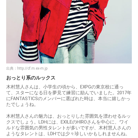
出典：
http://cf.m.ex-m.jp
おっとり系のルックス
木村慧人さんは、小学生の頃から、EXPGの東京校に通っ
て、スターになる日を夢見て練習に励んでいました。2017年
にFANTASTICSのメンバーに選ばれた時は、本当に嬉しかっ
たでしょうね。
木村慧人さんの魅力は、おっとりした雰囲気を漂わせるルッ
クスでしょう。LDHには、EXILEのHIROさんを中心に、ワイ
ルドな雰囲気の男性タレントが多いですが、木村慧人さんの
ようなタレントは、LDHでは少々珍しいかもしれませんね。