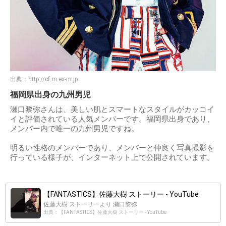
出典：
http://cf.m.ex-m.jp
福岡県出身の九州男児
瀬口黎弥さんは、美しい肌とスマートなスタイルがカッコイ
イと評価されている人気メンバーです。福岡県出身であり、
メンバー内で唯一の九州男児ですね。
明るい性格のメンバーであり、メンバーと仲良く写真撮影を
行っている様子が、インターネット上で公開されています。
【FANTASTICS】佐藤大樹 ストーリー - YouTube
佐藤大樹 ストーリーより 瀬口黎弥
出典：【FANTASTICS】佐藤大樹 ストーリー - YouTube