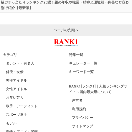
親ガチャ当たりランキング20選！親の年収や職業・精神と環境別・身長など容姿
別で紹介【最新版】
ページの先頭へ
カテゴリ
特集一覧
タレント・有名人
キュレーター一覧
俳優・女優
キーワード一覧
男性アイドル
RANK1[ランク1]｜人気ランキングサ
女性アイドル
イト～国内最大級について
お笑い芸人
運営者
歌手・アーティスト
利用規約
スポーツ選手
プライバシー
モデル
サイトマップ
声優・アニメ・漫画