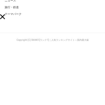
ニュース
旅行・鉄道
テーマパーク
Copyright (C) RANK1[ランク1]｜人気ランキングサイト～国内最大級