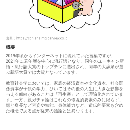
出典：
https://cdn.snsimg.carview.co.jp
概要
2019年頃からインターネットに現れていた言葉ですが、
2021年に若年層を中心に流行語となり、同年のユーキャン新
語・流行語大賞のトップテンに選出され、同年の大辞泉が選
ぶ新語大賞では大賞となっています。
教育社会学においては、家庭の経済資本や文化資本、社会関
係資本が子供の学力、ひいてはその後の人生に大きな影響を
与える傾向があることは「再生産」として理論化されていま
す。一方、親ガチャ論はこれらの環境的要素のみに限らず、
顔と身長など容姿や知能、身体能力など、遺伝的要素も含め
た概念である点が従来の議論とは異なります。