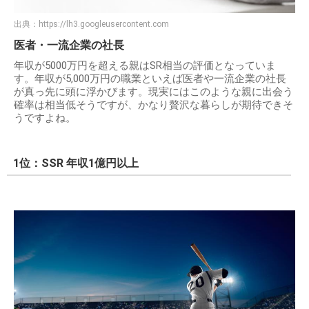
出典：
https://lh3.googleusercontent.com
医者・一流企業の社長
年収が5000万円を超える親はSR相当の評価となっていま
す。年収が5,000万円の職業といえば医者や一流企業の社長
が真っ先に頭に浮かびます。現実にはこのような親に出会う
確率は相当低そうですが、かなり贅沢な暮らしが期待できそ
うですよね。
1位：SSR 年収1億円以上