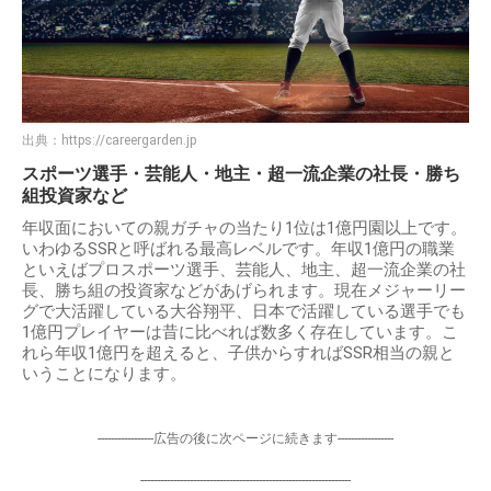
出典：
https://careergarden.jp
スポーツ選手・芸能人・地主・超一流企業の社長・勝ち
組投資家など
年収面においての親ガチャの当たり1位は1億円園以上です。
いわゆるSSRと呼ばれる最高レベルです。年収1億円の職業
といえばプロスポーツ選手、芸能人、地主、超一流企業の社
長、勝ち組の投資家などがあげられます。現在メジャーリー
グで大活躍している大谷翔平、日本で活躍している選手でも
1億円プレイヤーは昔に比べれば数多く存在しています。こ
れら年収1億円を超えると、子供からすればSSR相当の親と
いうことになります。
-----------------広告の後に次ページに続きます-----------------
----------------------------------------------------------------