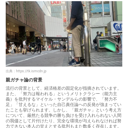
出典：
https://tk.ismcdn.jp
親ガチャ論の背景
流行の背景として、経済格差の固定化が指摘されています。
また、「努力は報われる」というメリトクラシー（能力主
義）を批判するマイケル・サンデルらの影響で、「努力不
足」「甘えるな」といった自己責任論への反発が強まってい
たことも挙げられます。しかし、「親ガチャ」という考え方
について、厳然たる競争の勝ち負けを受け入れられない人間
の我儘として片付けたり、完全な環境が与えられなければ努
力できない本人の甘えとする批判もまた数多く存在します。