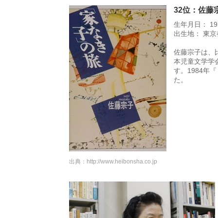
32位：佐藤
生年月日： 19
出生地： 東京
佐藤宗子は、
本児童文学学
す。1984
た。
出典：
http://www.heibonsha.co.jp