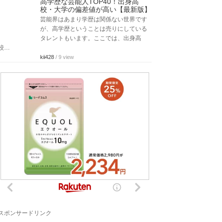
高学歴な芸能人TOP40！出身高
校・大学の偏差値が高い【最新版】
芸能界はあまり学歴は関係ない世界です
が、高学歴ということは売りにしている
タレントもいます。ここでは、出身高
校…
kii428
/ 9 view
スポンサードリンク