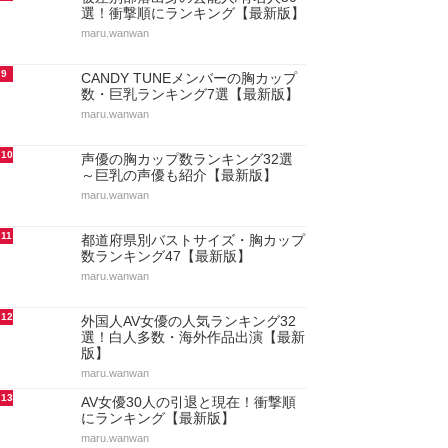
選！衝撃順にランキング【最新版】
maru.wanwan
9
CANDY TUNEメンバーの胸カップ
数・巨乳ランキング7選【最新版】
maru.wanwan
10
声優の胸カップ数ランキング32選
～巨乳の声優も紹介【最新版】
maru.wanwan
11
都道府県別バストサイズ・胸カップ
数ランキング47【最新版】
maru.wanwan
12
外国人AV女優の人気ランキング32
選！白人多数・海外作品出演【最新
版】
maru.wanwan
13
AV女優30人の引退と現在！衝撃順
にランキング【最新版】
maru.wanwan