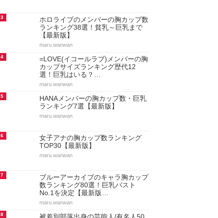
3
ホロライブのメンバーの胸カップ数
ランキング38選！貧乳～巨乳まで
【最新版】
maru.wanwan
4
=LOVE(イコールラブ)メンバーの胸
カップサイズランキング歴代12
選！巨乳はいる？…
maru.wanwan
5
HANAメンバーの胸カップ数・巨乳
ランキング7選【最新版】
maru.wanwan
6
女子アナの胸カップ数ランキング
TOP30【最新版】
maru.wanwan
7
ブルーアーカイブのキャラ胸カップ
数ランキング80選！巨乳バスト
No.1を決定【最新版…
maru.wanwan
8
被差別部落出身の芸能人/有名人50