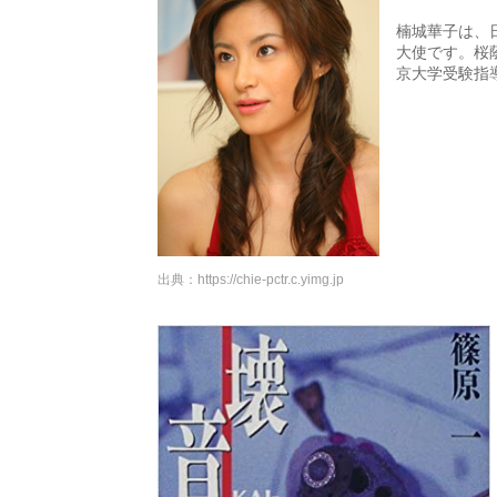
楠城華子は、
大使です。桜
京大学受験指
出典：
https://chie-pctr.c.yimg.jp