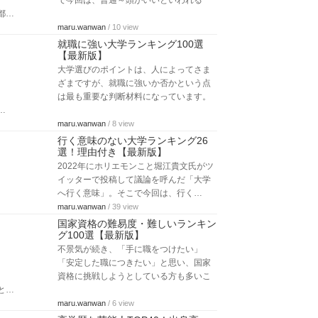
で今回は、普通～頭がいいといわれる
都…
maru.wanwan
/ 10 view
就職に強い大学ランキング100選
【最新版】
大学選びのポイントは、人によってさま
ざまですが、就職に強いか否かという点
は最も重要な判断材料になっています。
…
maru.wanwan
/ 8 view
行く意味のない大学ランキング26
選！理由付き【最新版】
2022年にホリエモンこと堀江貴文氏がツ
イッターで投稿して議論を呼んだ「大学
へ行く意味」。そこで今回は、行く…
maru.wanwan
/ 39 view
国家資格の難易度・難しいランキン
グ100選【最新版】
不景気が続き、「手に職をつけたい」
「安定した職につきたい」と思い、国家
資格に挑戦しようとしている方も多いこ
と…
maru.wanwan
/ 6 view