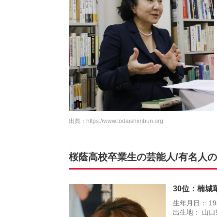
出典：
https://www.todaishimbun.org
桜蔭高校卒業生の芸能人/有名人の衝
30位：楠城
生年月日： 19
出生地： 山口