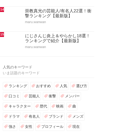
14
崇教真光の芸能人/有名人22選！衝
撃ランキング【最新版】
maru.wanwan
15
にじさんじ炎上＆やらかし18選！
ランキングで紹介【最新版】
maru.wanwan
人気のキーワード
いま話題のキーワード
ランキング
おすすめ
人気
選び方
口コミ
芸能人
衝撃
メンバー
キャラクター
歴代
映画
曲
ドラマ
有名人
ブランド
メンズ
強さ
女性
プロフィール
現在