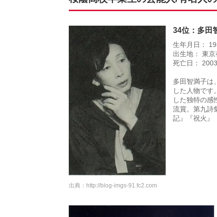
34位：多田
生年月日： 19
出生地： 東京
死亡日： 200
多田智満子は
した人物です
した独特の感
流賞。第九詩
記』『祝火』
出典：
http://blog-imgs-91.fc2.com