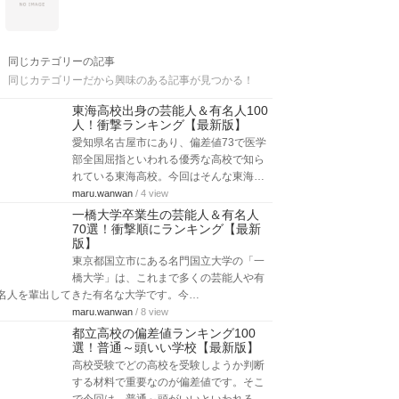
同じカテゴリーの記事
同じカテゴリーだから興味のある記事が見つかる！
東海高校出身の芸能人＆有名人100
人！衝撃ランキング【最新版】
愛知県名古屋市にあり、偏差値73で医学
部全国屈指といわれる優秀な高校で知ら
れている東海高校。今回はそんな東海…
maru.wanwan
/ 4 view
一橋大学卒業生の芸能人＆有名人
70選！衝撃順にランキング【最新
版】
東京都国立市にある名門国立大学の「一
橋大学」は、これまで多くの芸能人や有
名人を輩出してきた有名な大学です。今…
maru.wanwan
/ 8 view
都立高校の偏差値ランキング100
選！普通～頭いい学校【最新版】
高校受験でどの高校を受験しようか判断
する材料で重要なのが偏差値です。そこ