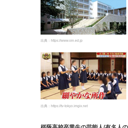
出典：
https://www.oin.ed.jp
出典：
https://tv-tokyo.imgix.net
桜蔭高校卒業生の芸能人/有名人の衝