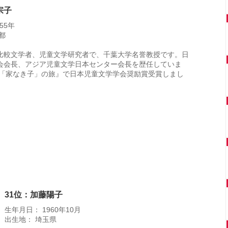
宗子
55年
都
比較文学者、児童文学研究者で、千葉大学名誉教授です。日
会会長、アジア児童文学日本センター会長を歴任していま
年『「家なき子」の旅』で日本児童文学学会奨励賞受賞しまし
31位：加藤陽子
生年月日： 1960年10月
出生地： 埼玉県