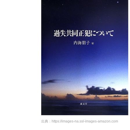
出典：
https://images-na.ssl-images-amazon.com