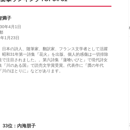
智満子
30年4月1日
都
3年1月23日
、日本の詩人、随筆家、翻訳家、フランス文学者として活躍
。昭和31年第一詩集『花火』を出版、個人的感傷は一切排除
性で注目されました。。第六詩集『蓮喰いびと』で現代詩女
集『川のある国』で読売文学賞受賞。代表作に『贋の年代
『川のほとりに』などがあります。
33位：内海朋子