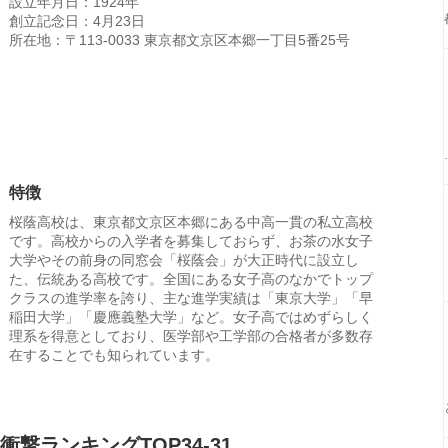
設立年月日：1924年
創立記念日：4月23日
所在地：〒113-0033 東京都文京区本郷一丁目5番25号
特徴
桜蔭高校は、東京都文京区本郷にある中高一貫の私立高校
です。高校からの入学者を募集しておらず、お茶の水女子
大学やその前身の同窓会「桜蔭会」が大正時代に設立し
た、伝統ある高校です。全国にある女子高のなかでトップ
クラスの進学率を誇り、主な進学実績は「東京大学」「早
稲田大学」「慶應義塾大学」など。女子高ではめずらしく
理系を得意としており、医学部や工学部の合格者が多数存
在することでも知られています。
撃ランキングTOP34-31