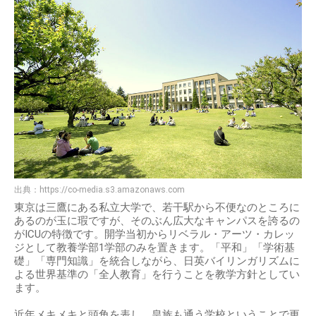
出典：
https://co-media.s3.amazonaws.com
東京は三鷹にある私立大学で、若干駅から不便なのところに
あるのが玉に瑕ですが、そのぶん広大なキャンパスを誇るの
がICUの特徴です。開学当初からリベラル・アーツ・カレッ
ジとして教養学部1学部のみを置きます。「平和」「学術基
礎」「専門知識」を統合しながら、日英バイリンガリズムに
よる世界基準の「全人教育」を行うことを教学方針としてい
ます。
近年メキメキと頭角を表し、皇族も通う学校ということで更