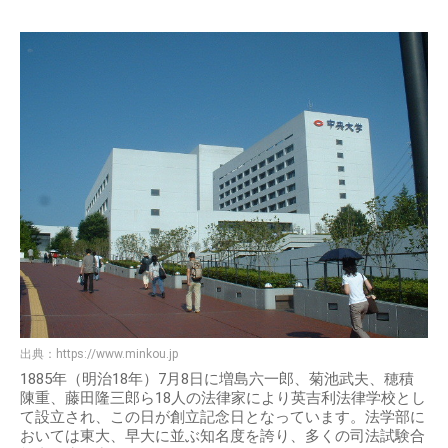
出典：
https://www.minkou.jp
1885年（明治18年）7月8日に増島六一郎、菊池武夫、穂積
陳重、藤田隆三郎ら18人の法律家により英吉利法律学校とし
て設立され、この日が創立記念日となっています。法学部に
おいては東大、早大に並ぶ知名度を誇り、多くの司法試験合