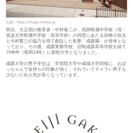
出典：
https://image.minkou.jp
明治、大正期の教育者・中村春二が、高師附属中学校（現・
筑波大学附属中学校・高等学校）の同窓にあたる岩崎小弥太
と今村繁三の協力を得て創設した私塾「成蹊園」が母体とな
っており、その後、成蹊実務学校、旧制成蹊高等学校を経て
1949年（昭和24年）に新制大学となりました。
成蹊大学の男子学生は、学習院大学や成城大学同様に、おぼ
っちゃんで金持ちの印象が強く、それでいてチャラい男子も
少ないため人気が高くなっています。