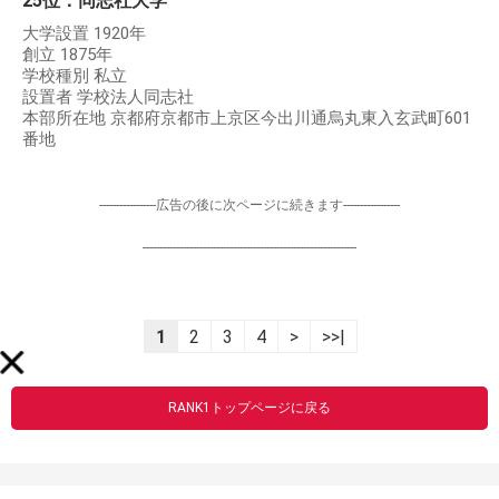
25位：同志社大学
大学設置 1920年
創立 1875年
学校種別 私立
設置者 学校法人同志社
本部所在地 京都府京都市上京区今出川通烏丸東入玄武町601
番地
-----------------広告の後に次ページに続きます-----------------
----------------------------------------------------------------
1
2
3
4
>
>>|
RANK1トップページに戻る