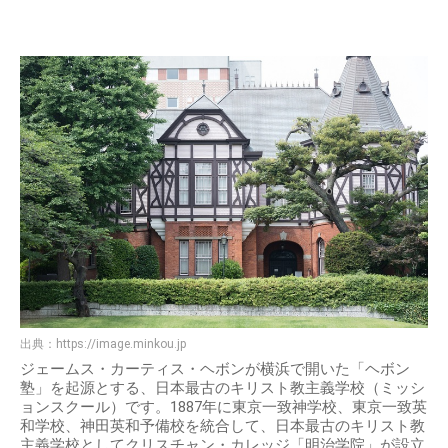
出典：
https://image.minkou.jp
ジェームス・カーティス・ヘボンが横浜で開いた「ヘボン
塾」を起源とする、日本最古のキリスト教主義学校（ミッシ
ョンスクール）です。1887年に東京一致神学校、東京一致英
和学校、神田英和予備校を統合して、日本最古のキリスト教
主義学校としてクリスチャン・カレッジ「明治学院」が設立