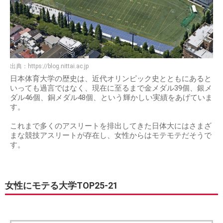
出典：
https://blog.nittai.ac.jp
日本体育大学の歴史は、近代オリンピック史とともにあると
いっても過言ではなく、現在に至るまで金メダル39個、銀メ
ダル46個、銅メダル48個、という輝かしい実績をあげていま
す。
これまで多くのアスリートを排出してきた日体大にはさまざ
まな競技アスリートが存在し、女性からはモテモテだそうで
す。
女性にモテる大学TOP25-21