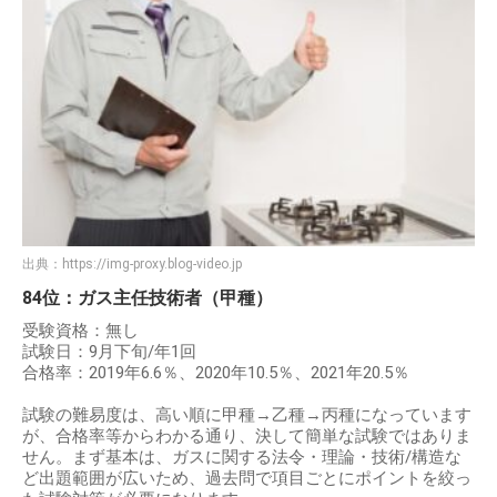
出典：
https://img-proxy.blog-video.jp
84位：ガス主任技術者（甲種）
受験資格：無し
試験日：9月下旬/年1回
合格率：2019年6.6％、2020年10.5％、2021年20.5％
試験の難易度は、高い順に甲種→乙種→丙種になっています
が、合格率等からわかる通り、決して簡単な試験ではありま
せん。まず基本は、ガスに関する法令・理論・技術/構造な
ど出題範囲が広いため、過去問で項目ごとにポイントを絞っ