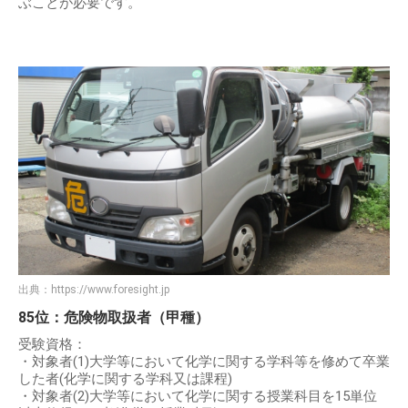
ぶことが必要です。
出典：
https://www.foresight.jp
85位：危険物取扱者（甲種）
受験資格：
・対象者(1)大学等において化学に関する学科等を修めて卒業
した者(化学に関する学科又は課程)
・対象者(2)大学等において化学に関する授業科目を15単位