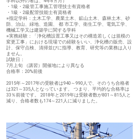
学科以外の者は、4年6ヵ月）
・1級・2級管工事施工管理技士有資格者
・1級・2級配管技能士有資格者
※指定学科：土木工学、農業土木、鉱山土木、森林土木、砂
防、治山、緑地、造園、 都 市工学、衛生工学、電気工学、
機械工学又は建築学に関する学科
※実務経験：「浄化槽設置工事又はその構造若しくは規模の
変更工事」における現場での経験をいい、浄化槽の販売、設
計、保守点検、清掃並びに指導、教育、研究等の業務は入り
ません。
試験日：
7月上旬 （講習）開催地により異なる
合格率：20%前後
2015年～2017年の受験者は940～990人で、そのうち合格者
は321～335人となっています。 つまり、平均的な合格率は
33％前後です。 2018年と2019年は受験者数が801～815人と
減り、合格者数も174～221人に減りました。