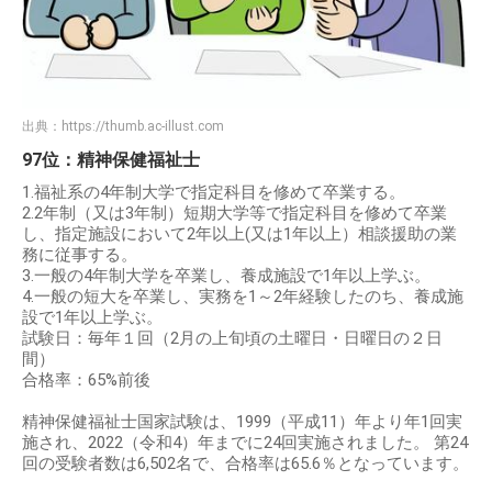
出典：
https://thumb.ac-illust.com
97位：精神保健福祉士
1.福祉系の4年制大学で指定科目を修めて卒業する。
2.2年制（又は3年制）短期大学等で指定科目を修めて卒業
し、指定施設において2年以上(又は1年以上）相談援助の業
務に従事する。
3.一般の4年制大学を卒業し、養成施設で1年以上学ぶ。
4.一般の短大を卒業し、実務を1～2年経験したのち、養成施
設で1年以上学ぶ。
試験日：毎年１回（2月の上旬頃の土曜日・日曜日の２日
間）
合格率：65%前後
精神保健福祉士国家試験は、1999（平成11）年より年1回実
施され、2022（令和4）年までに24回実施されました。 第24
回の受験者数は6,502名で、合格率は65.6％となっています。