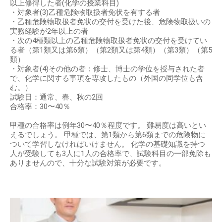
以上修得した者(化学の授業科目)
・対象者(3)乙種危険物取扱者免状を有する者
・乙種危険物取扱者免状の交付を受けた後、危険物取扱いの
実務経験が2年以上の者
・次の4種類以上の乙種危険物取扱者免状の交付を受けてい
る者（第1類又は第6類）（第2類又は第4類）（第3類）（第5
類）
・対象者(4)その他の者：修士、博士の学位を授与された者
で、化学に関する事項を専攻したもの（外国の同学位も含
む。）
試験日：通常、春、秋の2回
合格率：30〜40％
甲種の合格率は例年30〜40％程度です。 難易度は高いとい
えるでしょう。 甲種では、第1類から第6類までの危険物に
ついて学習しなければいけません。 化学の基礎知識を持つ
人が受験しても3人に1人の合格率で、試験科目の一部免除も
ありませんので、十分な試験対策が必要です。