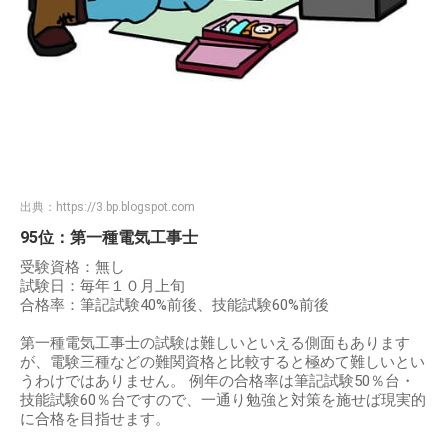
出典：
https://3.bp.blogspot.com
95位：第一種電気工事士
受験資格：無し
試験日：毎年１０月上旬
合格率：筆記試験40%前後、技能試験60%前後
第一種電気工事士の試験は難しいといえる側面もあります
が、電験三種などの難関資格と比較すると極めて難しいとい
うわけではありません。 例年の合格率は筆記試験50％台・
技能試験60％台ですので、一通り勉強と対策を施せば現実的
に合格を目指せます。