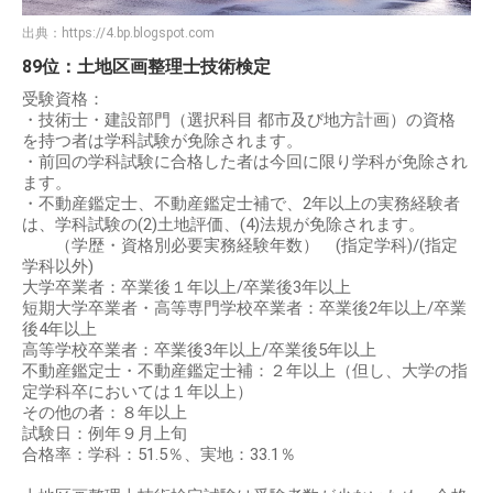
出典：
https://4.bp.blogspot.com
89位：土地区画整理士技術検定
受験資格：
・技術士・建設部門（選択科目 都市及び地方計画）の資格
を持つ者は学科試験が免除されます。
・前回の学科試験に合格した者は今回に限り学科が免除され
ます。
・不動産鑑定士、不動産鑑定士補で、2年以上の実務経験者
は、学科試験の(2)土地評価、(4)法規が免除されます。
（学歴・資格別必要実務経験年数） (指定学科)/(指定
学科以外)
大学卒業者：卒業後１年以上/卒業後3年以上
短期大学卒業者・高等専門学校卒業者：卒業後2年以上/卒業
後4年以上
高等学校卒業者：卒業後3年以上/卒業後5年以上
不動産鑑定士・不動産鑑定士補：２年以上（但し、大学の指
定学科卒においては１年以上）
その他の者：８年以上
試験日：例年９月上旬
合格率：学科：51.5％、実地：33.1％