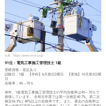
出典：
https://www.cic-ct.co.jp
91位：電気工事施工管理技士 1級
受験資格：規定あり
試験日：1級 【学科】6月第2日曜日 【実地】10月第3日曜
日
合格率：45～70％
例年、1級電気工事施工管理技士の平均合格率は45～70％で
推移しています。 令和元年度では第一次検定40.7%、第二次
検定66.3%と40%以上の合格率です。 また、過去の合格率は
第一次検定(学科)が40%台で推移していて、第二次検定(実地)