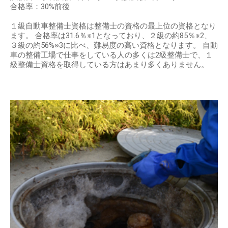
合格率：30%前後
１級自動車整備士資格は整備士の資格の最上位の資格となり
ます。 合格率は31.6％※1となっており、２級の約85％※2、
３級の約56%※3に比べ、難易度の高い資格となります。 自動
車の整備工場で仕事をしている人の多くは2級整備士で、１
級整備士資格を取得している方はあまり多くありません。