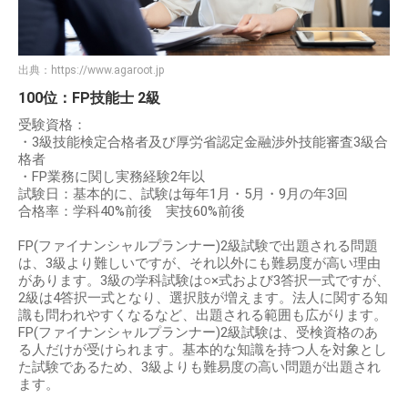
出典：
https://www.agaroot.jp
100位：FP技能士 2級
受験資格：
・3級技能検定合格者及び厚労省認定金融渉外技能審査3級合
格者
・FP業務に関し実務経験2年以
試験日：基本的に、試験は毎年1月・5月・9月の年3回
合格率：学科40%前後 実技60%前後
FP(ファイナンシャルプランナー)2級試験で出題される問題
は、3級より難しいですが、それ以外にも難易度が高い理由
があります。3級の学科試験は○×式および3答択一式ですが、
2級は4答択一式となり、選択肢が増えます。法人に関する知
識も問われやすくなるなど、出題される範囲も広がります。
FP(ファイナンシャルプランナー)2級試験は、受検資格のあ
る人だけが受けられます。基本的な知識を持つ人を対象とし
た試験であるため、3級よりも難易度の高い問題が出題され
ます。