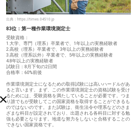
出典：
https://times.04510.jp
83位：第一種作業環境測定士
受験資格：
1.大学、専門（理系）卒業者で、1年以上の実務経験者
2.高校（理系）卒業者で、3年以上の実務経験者
3.高校（理系以外）卒業者で、5年以上の実務経験者
4.8年以上の実務経験者
試験日：8月下旬の2日間
合格率：60%前後
作業環境測定士になるための取得試験には高いハードルがあ
ると言います。まず、この作業環境測定士の資格試験を受け
るためには、受験資格を満たしていることが必要です。つま
り誰でもが受験してこの国家資格を取得することができるも
のではないのです。また試験は、衛生法令や理系などのさま
ざまな科目が設定されており、出題される各科目に対する勉
強も必要となります。地道な努力をしないと合格することの
できない国家資格です。