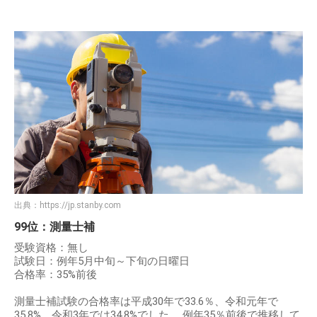
出典：
https://jp.stanby.com
99位：測量士補
受験資格：無し
試験日：例年5月中旬～下旬の日曜日
合格率：35%前後
測量士補試験の合格率は平成30年で33.6％、令和元年で
35.8%、令和3年では34.8%でした。 例年35％前後で推移して