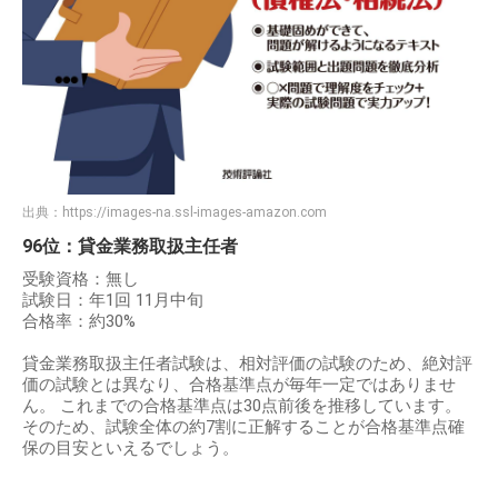
出典：
https://images-na.ssl-images-amazon.com
96位：貸金業務取扱主任者
受験資格：無し
試験日：年1回 11月中旬
合格率：約30%
貸金業務取扱主任者試験は、相対評価の試験のため、絶対評
価の試験とは異なり、合格基準点が毎年一定ではありませ
ん。 これまでの合格基準点は30点前後を推移しています。
そのため、試験全体の約7割に正解することが合格基準点確
保の目安といえるでしょう。