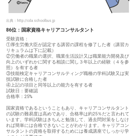
出典：
http://cda.schoolbus.jp
86位：国家資格キャリアコンサルタント
受験資格：
①厚生労働大臣が認定する講習の課程を修了した者（講習カ
リキュラムは下に記載）
②労働者の職業の選択、職業生活設計又は職業能力開発及び
向上のいずれかに関する相談に関し３年以上の経験（４を参
照）を有する者
③技能検定キャリアコンサルティング職種の学科試験又は実
技試験に合格した者
④上記の項目と同等以上の能力を有する者
試験日：要確認
合格率：25%
国家資格であるということもあり、キャリアコンサルタント
の試験の難易度は高めであり、合格率は約25％だと言われて
います。学科試験はきちんと勉強して、過去問対策をしなけ
れば簡単には合格できないことがわかります。キャリアコン
サルタントの資格を取得するためには養成講座でしっかり学