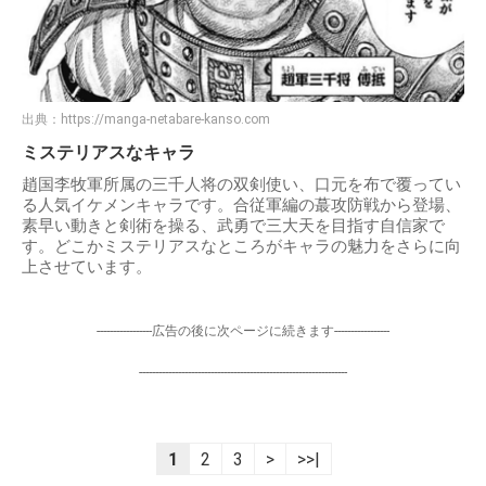
出典：
https://manga-netabare-kanso.com
ミステリアスなキャラ
趙国李牧軍所属の三千人将の双剣使い、口元を布で覆ってい
る人気イケメンキャラです。合従軍編の蕞攻防戦から登場、
素早い動きと剣術を操る、武勇で三大天を目指す自信家で
す。どこかミステリアスなところがキャラの魅力をさらに向
上させています。
-----------------広告の後に次ページに続きます-----------------
----------------------------------------------------------------
1
2
3
>
>>|