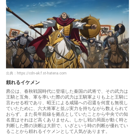
出典：
https://cdn-ak.f.st-hatena.com
頼れるイケメン
麃公は、春秋戦国時代に登場した秦国の武将で、その武力は
王騎と互角、軍を率いた際の武力は王騎軍よりも上と王騎に
言わせる程であり、昭王による咸陽への召還を何度も無視し
ていたために、六大将軍と並ぶ実力を持ちながら数えられて
おらず、また長年前線を拠点としていたことから中央での知
名度はそれほど高くありません。しかし戦の局面が動く時と
判断した際の決断は大胆で、いざという時の判断が優れてい
ることから頼れるイケメンとして人気があります。