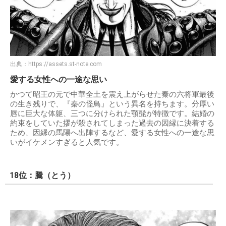
出典：
https://assets.st-note.com
愛する女性への一途な思い
かつて昭王の元で中華全土を震え上がらせた秦の六将軍最後
の生き残りで、『秦の怪鳥』という異名を持ちます。分厚い
唇に巨大な体躯、三つに分けられた顎髭が特徴です。結婚の
約束をしていた摎が殺されてしまった過去の因縁に決着する
ため、因縁の馬陽へ出陣するなど、愛する女性への一途な思
いがイケメンすぎると人気です。
18位：騰（とう）