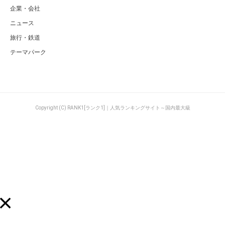
企業・会社
ニュース
旅行・鉄道
テーマパーク
Copyright (C) RANK1[ランク1]｜人気ランキングサイト～国内最大級