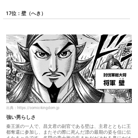
17位：壁（へき）
出典：
https://comic-kingdom.jp
強い男らしさ
秦王派の一人で、昌文君の副官である壁は、主君とともに王
都奪還に参加し、またその際に死んだ漂の最期の姿を信に伝