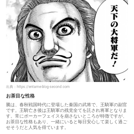
出典：
https://entame-blog-second.com
お茶目な性格
騰は、春秋戦国時代に登場した秦国の武将で、王騎軍の副官
です。王騎亡き後は王騎軍の残党全てを託され将軍となりま
す。常にポーカーフェイスを崩さないところが特徴ですが、
お茶目な性格もあり、一緒にいると毎日安心して楽しく過ご
せそうだと人気を得ています。