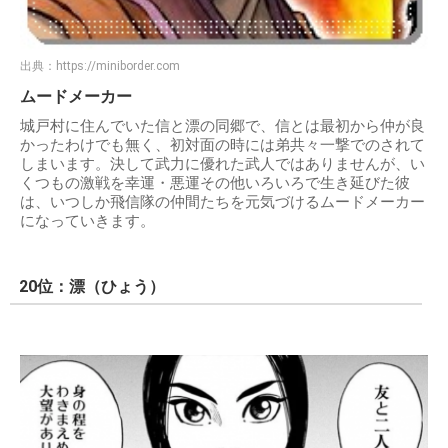
出典：
https://miniborder.com
ムードメーカー
城戸村に住んでいた信と漂の同郷で、信とは最初から仲が良
かったわけでも無く、初対面の時には弟共々一撃でのされて
しまいます。決して武力に優れた武人ではありませんが、い
くつもの激戦を幸運・悪運その他いろいろで生き延びた彼
は、いつしか飛信隊の仲間たちを元気づけるムードメーカー
になっていきます。
20位：漂（ひょう）