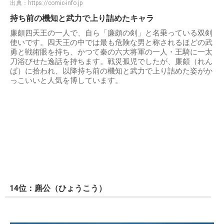
出典：
https://comic-info.jp
持ち前の機知と武力で上り詰めたキャラ
廉頗四天王の一人で、自ら「廉頗の剣」と名乗っている双剣
使いです。四天王の中では最も危険な男と称されるほどの武
勇と戦術眼を持ち、かつて秦の六大将軍の一人・王騎に一太
刀浴びせた逸話を持ちます。戦災孤児でしたが、廉頗（れん
ぱ）に拾われ、以降持ち前の機知と武力で上り詰めた姿がか
っこいいと人気を博しています。
14位：麃公（ひょうこう）