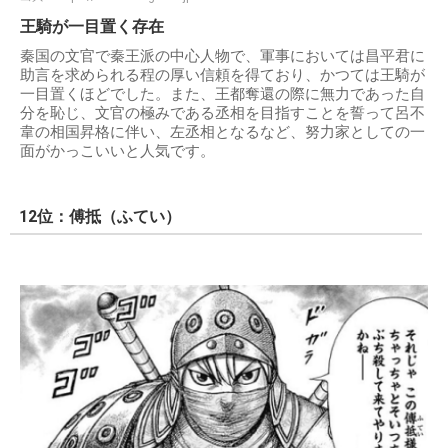
王騎が一目置く存在
秦国の文官で秦王派の中心人物で、軍事においては昌平君に
助言を求められる程の厚い信頼を得ており、かつては王騎が
一目置くほどでした。また、王都奪還の際に無力であった自
分を恥じ、文官の極みである丞相を目指すことを誓って呂不
韋の相国昇格に伴い、左丞相となるなど、努力家としての一
面がかっこいいと人気です。
12位：傅抵（ふてい）