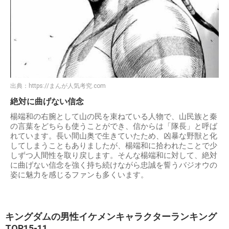
出典：
https://まんが人気考究.com
絶対に曲げない信念
楊端和の右腕として山の民を束ねている人物で、山民族と秦
の言葉をどちらも使うことができ、信からは「隊長」と呼ば
れています。長い間山奥で生きていたため、凶暴な野獣と化
してしまうこともありましたが、楊端和に拾われたことで少
しずつ人間性を取り戻します。そんな楊端和に対して、絶対
に曲げない信念を強く持ち続けながら忠誠を誓うバジオウの
姿に魅力を感じるファンも多くいます。
キングダムの男性イケメンキャラクターランキング
TOP15-11