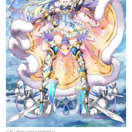
出典：
https://img.gamewith.jp