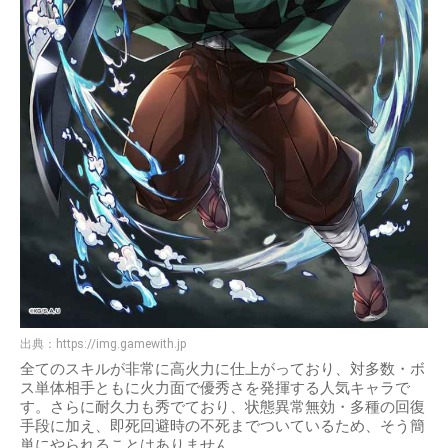
出典：
https://img.gamewith.jp
全てのスキルが非常に高火力に仕上がっており、対多数・ボ
ス単体相手ともに火力面で優秀さを発揮する人気キャラで
す。さらに耐久力も秀でており、状態異常無効・多種の回復
手段に加え、即死回避時の不死までついているため、そう簡
単にやられることはありません。