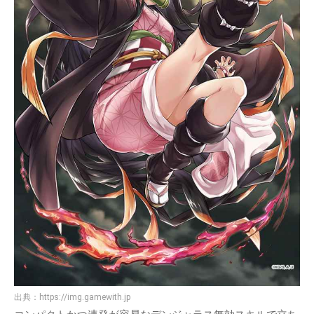
出典：
https://img.gamewith.jp