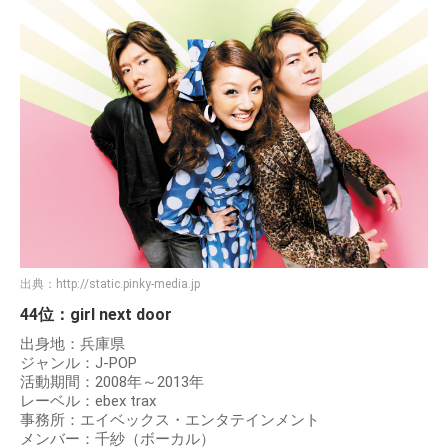
出典：
http://static.pinky-media.jp
44位：girl next door
出身地：兵庫県
ジャンル：J-POP
活動期間：2008年～2013年
レーベル：ebex trax
事務所：エイベックス・エンタテインメント
メンバー：千紗（ボーカル）