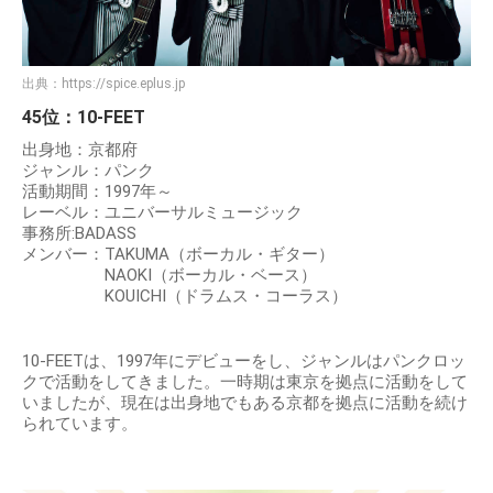
出典：
https://spice.eplus.jp
45位：10-FEET
出身地：京都府
ジャンル：パンク
活動期間：1997年～
レーベル：ユニバーサルミュージック
事務所:BADASS
メンバー：TAKUMA（ボーカル・ギター）
NAOKI（ボーカル・ベース）
KOUICHI（ドラムス・コーラス）
10-FEETは、1997年にデビューをし、ジャンルはパンクロッ
クで活動をしてきました。一時期は東京を拠点に活動をして
いましたが、現在は出身地でもある京都を拠点に活動を続け
られています。