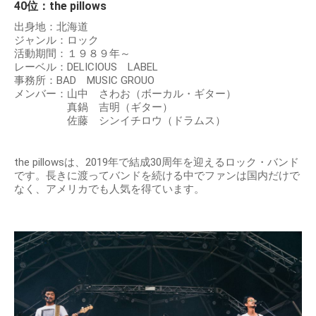
40位：the pillows
出身地：北海道
ジャンル：ロック
活動期間：１９８９年～
レーベル：DELICIOUS LABEL
事務所：BAD MUSIC GROUO
メンバー：山中 さわお（ボーカル・ギター）
真鍋 吉明（ギター）
佐藤 シンイチロウ（ドラムス）
the pillowsは、2019年で結成30周年を迎えるロック・バンド
です。長きに渡ってバンドを続ける中でファンは国内だけで
なく、アメリカでも人気を得ています。