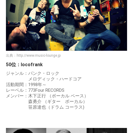
出典：
http://www.music-lounge.jp
50位：locofrank
ジャンル：パンク・ロック
メロディック・ハードコア
活動期間：1998年～
レーベル：773Four RECORDS
メンバー：木下正行 （ボーカル ベース）
森勇介 （ギター ボーカル）
笹原達也（ドラム コーラス)