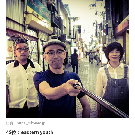
出典：
https://skream.jp
42位：eastern youth