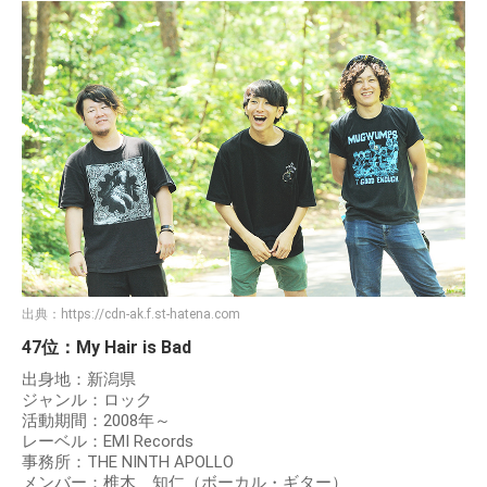
出典：
https://cdn-ak.f.st-hatena.com
47位：My Hair is Bad
出身地：新潟県
ジャンル：ロック
活動期間：2008年～
レーベル：EMI Records
事務所：THE NINTH APOLLO
メンバー：椎木 知仁（ボーカル・ギター）