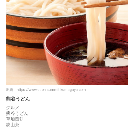
出典：
https://www.udon-summit-kumagaya.com
熊谷うどん
グルメ
熊谷うどん
草加煎餅
狭山茶