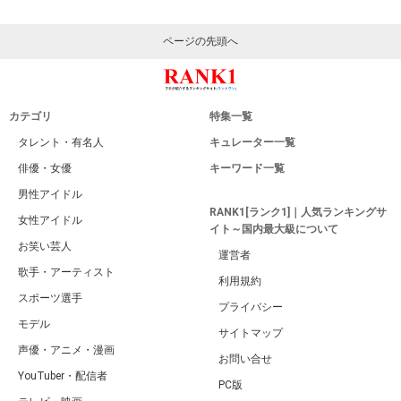
ページの先頭へ
カテゴリ
特集一覧
タレント・有名人
キュレーター一覧
俳優・女優
キーワード一覧
男性アイドル
RANK1[ランク1]｜人気ランキングサ
女性アイドル
イト～国内最大級について
お笑い芸人
運営者
歌手・アーティスト
利用規約
スポーツ選手
プライバシー
モデル
サイトマップ
声優・アニメ・漫画
お問い合せ
YouTuber・配信者
PC版