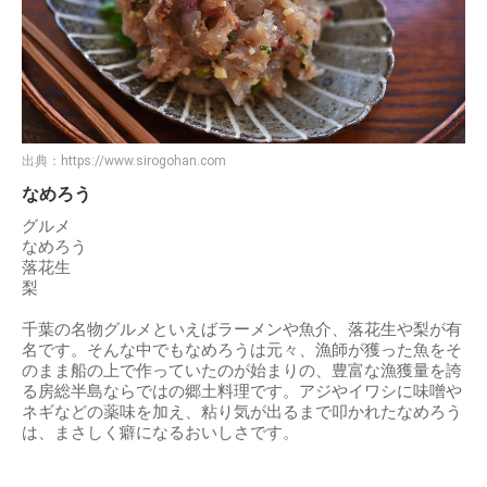
出典：
https://www.sirogohan.com
なめろう
グルメ
なめろう
落花生
梨
千葉の名物グルメといえばラーメンや魚介、落花生や梨が有
名です。そんな中でもなめろうは元々、漁師が獲った魚をそ
のまま船の上で作っていたのが始まりの、豊富な漁獲量を誇
る房総半島ならではの郷土料理です。アジやイワシに味噌や
ネギなどの薬味を加え、粘り気が出るまで叩かれたなめろう
は、まさしく癖になるおいしさです。