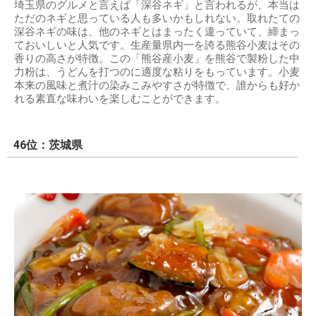
埼玉県のグルメと言えば「深谷ネギ」と言われるが、本当は
ただのネギと思っている人も多いかもしれない。取れたての
深谷ネギの味は、他のネギとはまったく違っていて、締まっ
ておいしいと人気です。生産量県内一を誇る熊谷小麦はその
香りの高さが特徴。この「熊谷産小麦」を熊谷で製粉した中
力粉は、うどんを打つのに適度な粘りをもっています。小麦
本来の風味と煮汁の染みこみやすさが特徴で、誰からも好か
れる素直な味わいを楽しむことができます。
46位：茨城県