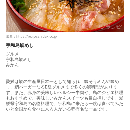
出典：
https://recipe.shidax.co.jp
宇和島鯛めし
グルメ
宇和島鯛めし
みかん
愛媛は鯛の生産量日本一として知られ、鯛そうめんや鯛め
し、鯛バーガーなるB級グルメまで多くの鯛料理がありま
す。また、赤身の美味しいヘルシー牛肉や、鳥のジビエ料理
もおすすめで、美味しいみかんスイーツも目白押しです。愛
媛県宇和島の名物料理で、宇和島に来たら一度は食べてみた
いと全国から食べに来る人がいる程有名な一品です。