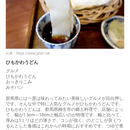
出典：
https://www.jalan.net
ひもかわうどん
グルメ
ひもかわうどん
おっきりこみ
みそパン
群馬県には一度は味わってみたい美味しいグルメが目白押し
です。そんな中で特に人気なグルメがひもかわうどんです。
ひもかわうどんは、群馬県桐生市の郷土料理で、店舗によっ
て、幅が1.5cm～10cmと幅広いのが特徴です。幅と比べて、
厚みは1ミリほどの薄さで、コシが強く、のどごしが良くつ
るんとした食感はこれからの時期におすすめです。つゆで煮