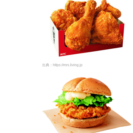
出典：
https://mrs.living.jp