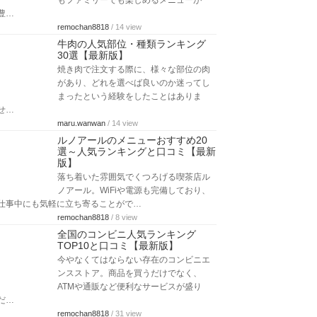
もファミリーでも楽しめるメニューが
豊…
remochan8818
/ 14 view
牛肉の人気部位・種類ランキング
30選【最新版】
焼き肉で注文する際に、様々な部位の肉
があり、どれを選べば良いのか迷ってし
まったという経験をしたことはありま
せ…
maru.wanwan
/ 14 view
ルノアールのメニューおすすめ20
選～人気ランキングと口コミ【最新
版】
落ち着いた雰囲気でくつろげる喫茶店ル
ノアール。WiFiや電源も完備しており、
仕事中にも気軽に立ち寄ることがで…
remochan8818
/ 8 view
全国のコンビニ人気ランキング
TOP10と口コミ【最新版】
今やなくてはならない存在のコンビニエ
ンスストア。商品を買うだけでなく、
ATMや通販など便利なサービスが盛り
だ…
remochan8818
/ 31 view