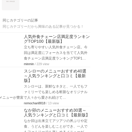
同じカテゴリーの記事
同じカテゴリーだから興味のある記事が見つかる！
人気外食チェーン店満足度ランキン
グTOP100【最新版】
立ち寄りやすい人気外食チェーン店。今
回は満足度にフォーカスを当てて人気外
食チェーン店満足度ランキングTOP1…
minmin
/ 229 view
スシローのメニューおすすめ40選
～人気ランキングと口コミ【最新
版】
スシローは、新鮮なネタと、一人でもフ
ァミリーでも楽しめる斬新なオリジナル
メニューが豊富で人々から愛され続けて…
remochan8818
/ 13 view
なか卯のメニューおすすめ30選～
人気ランキングと口コミ【最新版】
なか卯は出来立てアツアツの丼ぶりや定
食、うどんを楽しむことができ、一人で