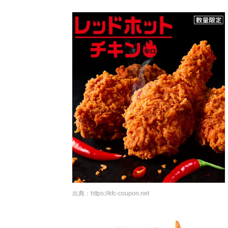
出典：
https://kfc-coupon.net