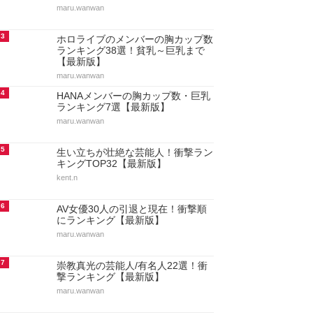
maru.wanwan
3
ホロライブのメンバーの胸カップ数
ランキング38選！貧乳～巨乳まで
【最新版】
maru.wanwan
4
HANAメンバーの胸カップ数・巨乳
ランキング7選【最新版】
maru.wanwan
5
生い立ちが壮絶な芸能人！衝撃ラン
キングTOP32【最新版】
kent.n
6
AV女優30人の引退と現在！衝撃順
にランキング【最新版】
maru.wanwan
7
崇教真光の芸能人/有名人22選！衝
撃ランキング【最新版】
maru.wanwan