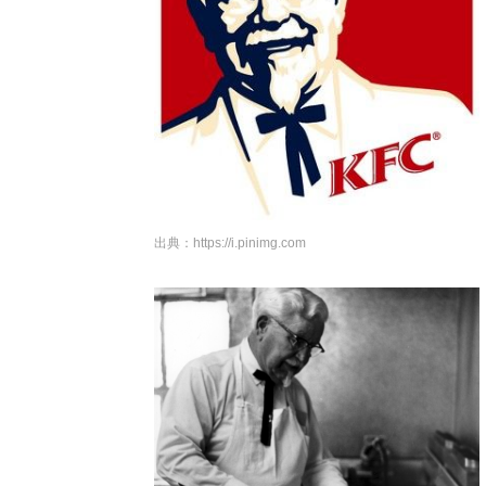
出典：
https://i.pinimg.com