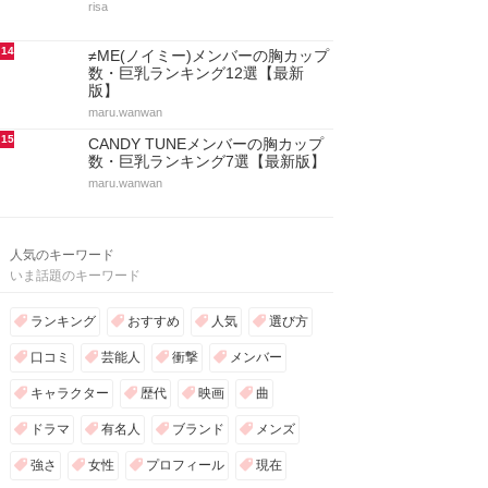
risa
14
≠ME(ノイミー)メンバーの胸カップ
数・巨乳ランキング12選【最新
版】
maru.wanwan
15
CANDY TUNEメンバーの胸カップ
数・巨乳ランキング7選【最新版】
maru.wanwan
人気のキーワード
いま話題のキーワード
ランキング
おすすめ
人気
選び方
口コミ
芸能人
衝撃
メンバー
キャラクター
歴代
映画
曲
ドラマ
有名人
ブランド
メンズ
強さ
女性
プロフィール
現在