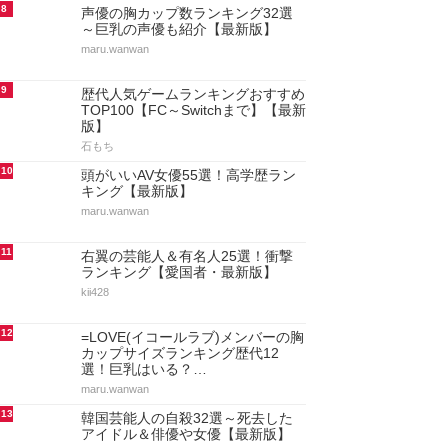
8
声優の胸カップ数ランキング32選
～巨乳の声優も紹介【最新版】
maru.wanwan
9
歴代人気ゲームランキングおすすめ
TOP100【FC～Switchまで】【最新
版】
石もち
10
頭がいいAV女優55選！高学歴ラン
キング【最新版】
maru.wanwan
11
右翼の芸能人＆有名人25選！衝撃
ランキング【愛国者・最新版】
kii428
12
=LOVE(イコールラブ)メンバーの胸
カップサイズランキング歴代12
選！巨乳はいる？…
maru.wanwan
13
韓国芸能人の自殺32選～死去した
アイドル＆俳優や女優【最新版】