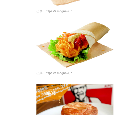
出典：
https://s.mognavi.jp
出典：
https://s.mognavi.jp