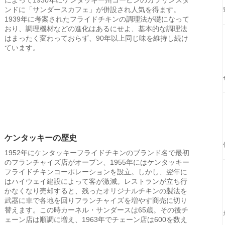
によって1930年にケンタッキー州コービンのガソリンスタ
ンドに「サンダースカフェ」が併設され人気を得ます。
1939年に考案されたフライドチキンの調理法が礎になって
おり、調理機材などの進化はあるにせよ、基本的な調理法
はまったく変わっておらず、90年以上同じ味を維持し続け
ています。
ケンタッキーの歴史
1952年にケンタッキーフライドチキンのブランド名で最初
のフランチャイズ店がオープン、1955年にはケンタッキー
フライドチキンコーポレーションを設立。しかし、翌年に
はハイウェイ建設によって客が激減。レストランが立ち行
かなくなり売却すると、残ったオリジナルチキンの製法を
武器に車で各地を回りフランチャイズを増やす商売に切り
替えます。この時カーネル・サンダースは65歳。その後チ
ェーン店は順調に増え、1963年でチェーン店は600を数え