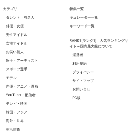
カテゴリ
特集一覧
タレント・有名人
キュレーター一覧
俳優・女優
キーワード一覧
男性アイドル
RANK1[ランク1]｜人気ランキングサ
女性アイドル
イト～国内最大級について
お笑い芸人
運営者
歌手・アーティスト
利用規約
スポーツ選手
プライバシー
モデル
サイトマップ
声優・アニメ・漫画
お問い合せ
YouTuber・配信者
PC版
テレビ・映画
韓国・アジア
海外・世界
生活雑貨