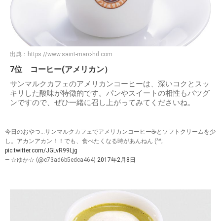
出典：
https://www.saint-marc-hd.com
7位 コーヒー(アメリカン）
サンマルクカフェのアメリカンコーヒーは、深いコクとスッ
キリした酸味が特徴的です。パンやスイートの相性もバツグ
ンですので、ぜひ一緒に召し上がってみてくださいね。
今日のおやつ…サンマルクカフェでアメリカンコーヒー☕とソフトクリームを少
し。アカンアカン！！でも、食べたくなる時があんねん (^^;
pic.twitter.com/JGLvR99Ljg
— ☆ゆか☆ (@c73ad6b5edca464)
2017年2月8日