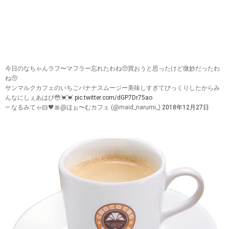
今日のなちゃんラフ〜マフラー忘れたわね🥺買おうと思ったけど微妙だったわ
ね🥺
サンマルクカフェのいちごバナナスムージー美味しすぎてびっくりしたからみ
んなにしぇあはぴ😳💓💓
pic.twitter.com/dGP7Dr75ao
— なるみてゃ🐹🖤🎀@ほぉ〜むカフェ (@maid_narumi_)
2018年12月27日