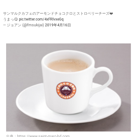
サンマルクカフェのアーモンドチョコクロとストロベリーチーズ❤️
うまっ😋
pic.twitter.com/4xFRlvxeGq
— ジョアン (@fmsukijai)
2019年4月16日
出典：
https://www.saint-marc-hd.com