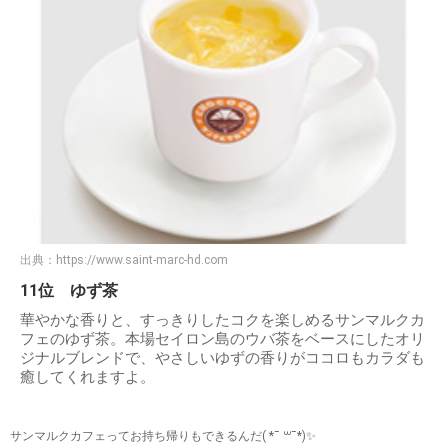
出典：
https://www.saint-marc-hd.com
11位 ゆず茶
華やかな香りと、すっきりしたコクを楽しめるサンマルクカ
フェのゆず茶。本場セイロン島のウバ茶をベースにしたオリ
ジナルブレンドで、やさしいゆずの香りがココロもカラダも
癒してくれますよ。
サンマルクカフェってお持ち帰りもできるんだ( *¯ ꒳¯*)✨