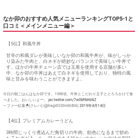
なか卯のおすすめ人気メニューランキングTOP5-1と
口コミ＜メインメニュー編＞
【5位】和風牛丼
甘辛の和風ダレが美味しいなか卯の和風牛丼が、味がしっか
り染みた牛肉と、白ネギが絶妙なバランスで美味しい牛丼で
す。ほかの牛丼チェーン店では玉葱を使用する店舗が多い
中、なか卯の牛丼はあえて白ネギを使用しており、独特の風
味と甘みを味わうことができますよ。
今日の朝ごはんはなか卯です。15時頃。牛丼とこだわり玉子ととろろかけて食
べました。おいしいよー。
pic.twitter.com/7w0bPAK6NZ
— ファー紅葉🐣(クレハ) (@hagi0330ml0456)
2019年4月14日
【4位】プレミアムカレーうどん
3時間じっくり煮込んだ角切りの牛肉、飴色になるまで炒め