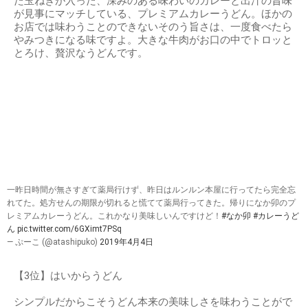
た玉ねぎが入った、深みのある味わいのカレーと出汁の旨味
が見事にマッチしている、プレミアムカレーうどん。ほかの
お店では味わうことのできないそのう旨さは、一度食べたら
やみつきになる味ですよ。大きな牛肉がお口の中でトロッと
とろけ、贅沢なうどんです。
一昨日時間が無さすぎて薬局行けず、昨日はルンルン本屋に行ってたら完全忘
れてた。処方せんの期限が切れると慌てて薬局行ってきた。帰りになか卯のプ
レミアムカレーうどん。これかなり美味しいんですけど！
#なか卯
#カレーうど
ん
pic.twitter.com/6GXimt7PSq
— ぷーこ (@atashipuko)
2019年4月4日
【3位】はいからうどん
シンプルだからこそうどん本来の美味しさを味わうことがで