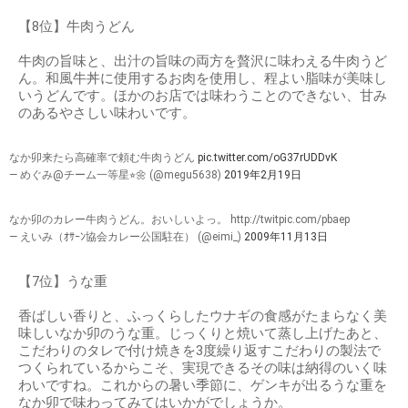
【8位】牛肉うどん
牛肉の旨味と、出汁の旨味の両方を贅沢に味わえる牛肉うど
ん。和風牛丼に使用するお肉を使用し、程よい脂味が美味し
いうどんです。ほかのお店では味わうことのできない、甘み
のあるやさしい味わいです。
なか卯来たら高確率で頼む牛肉うどん
pic.twitter.com/oG37rUDDvK
— めぐみ@チーム一等星⭐︎🌼 (@megu5638)
2019年2月19日
なか卯のカレー牛肉うどん。おいしいよっ。 http://twitpic.com/pbaep
— えいみ（ｵｻｰﾝ協会カレー公国駐在） (@eimi_)
2009年11月13日
【7位】うな重
香ばしい香りと、ふっくらしたウナギの食感がたまらなく美
味しいなか卯のうな重。じっくりと焼いて蒸し上げたあと、
こだわりのタレで付け焼きを3度繰り返すこだわりの製法で
つくられているからこそ、実現できるその味は納得のいく味
わいですね。これからの暑い季節に、ゲンキが出るうな重を
なか卯で味わってみてはいかがでしょうか。