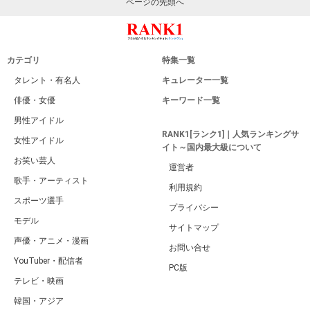
ページの先頭へ
カテゴリ
特集一覧
タレント・有名人
キュレーター一覧
俳優・女優
キーワード一覧
男性アイドル
RANK1[ランク1]｜人気ランキングサ
女性アイドル
イト～国内最大級について
お笑い芸人
運営者
歌手・アーティスト
利用規約
スポーツ選手
プライバシー
モデル
サイトマップ
声優・アニメ・漫画
お問い合せ
YouTuber・配信者
PC版
テレビ・映画
韓国・アジア