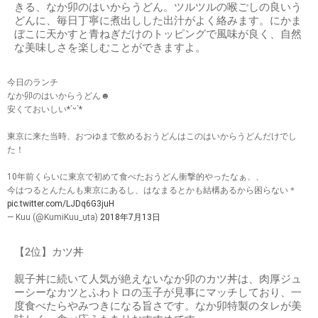
きる、なか卯のはいからうどん。ツルツルの喉ごしの良いう
どんに、毎日丁寧に煮出しした出汁がよく絡みます。にかま
ぼこに天かすと青ねぎだけのトッピングで風味が良く、自然
な美味しさを楽しむことができますよ。
今日のランチ
なか卯のはいからうどん☻
安くておいしい*ˊᵕˋ*
東京に来た当時、おつゆまで飲めるおうどんはこのはいからうどんだけでし
た！
10年前くらいに東京で初めて食べたおうどん衝撃的やったなぁ、、
今はつるとんたんも東京にあるし、はなまるとかも結構あるから困らない＊
pic.twitter.com/LJDq6G3juH
— Kuu (@KumiKuu_uta)
2018年7月13日
【2位】カツ丼
親子丼に続いて人気が絶えないなか卯のカツ丼は、肉厚ジュ
ーシーなカツとふわトロの玉子が見事にマッチしており、一
度食べたらやみつきになる旨さです。なか卯特製のタレが美