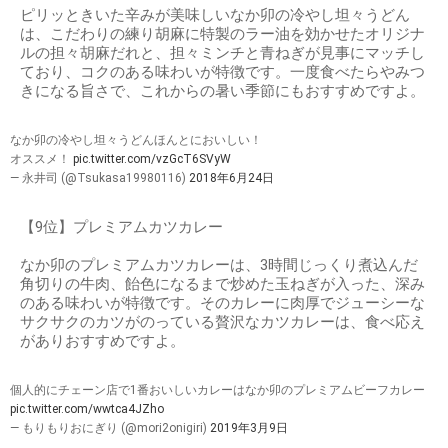
ピリッときいた辛みが美味しいなか卯の冷やし坦々うどん
は、こだわりの練り胡麻に特製のラー油を効かせたオリジナ
ルの担々胡麻だれと、担々ミンチと青ねぎが見事にマッチし
ており、コクのある味わいが特徴です。一度食べたらやみつ
きになる旨さで、これからの暑い季節にもおすすめですよ。
なか卯の冷やし坦々うどんほんとにおいしい！
オススメ！
pic.twitter.com/vzGcT6SVyW
— 永井司 (@Tsukasa19980116)
2018年6月24日
【9位】プレミアムカツカレー
なか卯のプレミアムカツカレーは、3時間じっくり煮込んだ
角切りの牛肉、飴色になるまで炒めた玉ねぎが入った、深み
のある味わいが特徴です。そのカレーに肉厚でジューシーな
サクサクのカツがのっている贅沢なカツカレーは、食べ応え
がありおすすめですよ。
個人的にチェーン店で1番おいしいカレーはなか卯のプレミアムビーフカレー
pic.twitter.com/wwtca4JZho
— もりもりおにぎり (@mori2onigiri)
2019年3月9日