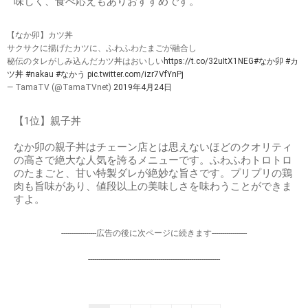
味しく、食べ応えもありおすすめです。
【なか卯】カツ丼
サクサクに揚げたカツに、ふわふわたまごが融合し
秘伝のタレがしみ込んだカツ丼はおいしい
https://t.co/32uItX1NEG
#なか卯
#カ
ツ丼
#nakau
#なかう
pic.twitter.com/izr7VfYnPj
— TamaTV (@TamaTVnet)
2019年4月24日
【1位】親子丼
なか卯の親子丼はチェーン店とは思えないほどのクオリティ
の高さで絶大な人気を誇るメニューです。ふわふわトロトロ
のたまごと、甘い特製ダレが絶妙な旨さです。プリプリの鶏
肉も旨味があり、値段以上の美味しさを味わうことができま
すよ。
-----------------広告の後に次ページに続きます-----------------
----------------------------------------------------------------