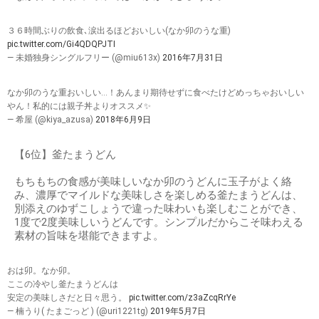
３６時間ぶりの飲食､涙出るほどおいしい(なか卯のうな重)
pic.twitter.com/Gi4QDQPJTI
— 未婚独身シングルフリー (@miu613x)
2016年7月31日
なか卯のうな重おいしい…！あんまり期待せずに食べたけどめっちゃおいしい
やん！私的には親子丼よりオススメ✨
— 希屋 (@kiya_azusa)
2018年6月9日
【6位】釜たまうどん
もちもちの食感が美味しいなか卯のうどんに玉子がよく絡
み、濃厚でマイルドな美味しさを楽しめる釜たまうどんは、
別添えのゆずこしょうで違った味わいも楽しむことができ、
1度で2度美味しいうどんです。シンプルだからこそ味わえる
素材の旨味を堪能できますよ。
おは卯。なか卯。
ここの冷やし釜たまうどんは
安定の美味しさだと日々思う。
pic.twitter.com/z3aZcqRrYe
— 楠うり( たまごっど ) (@uri1221tg)
2019年5月7日