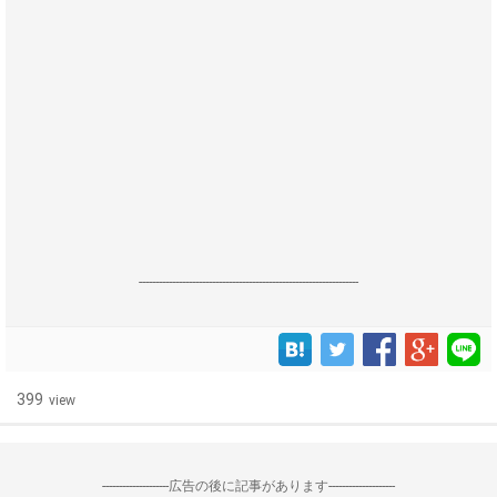
------------------------------------------------------------------
399
view
--------------------広告の後に記事があります--------------------