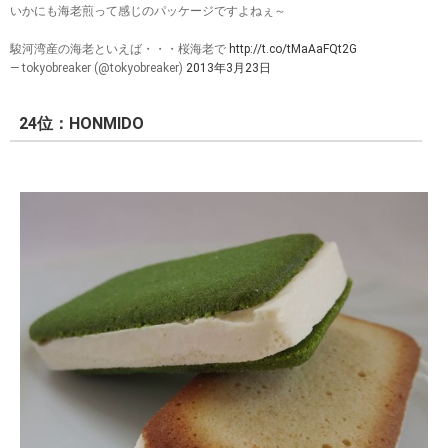
いかにも海老煎って感じのパッケージですよねぇ～
駿河湾産の海老といえば・・・桜海老で
http://t.co/tMaAaFQt2G
— tokyobreaker (@tokyobreaker)
2013年3月23日
24位：HONMIDO