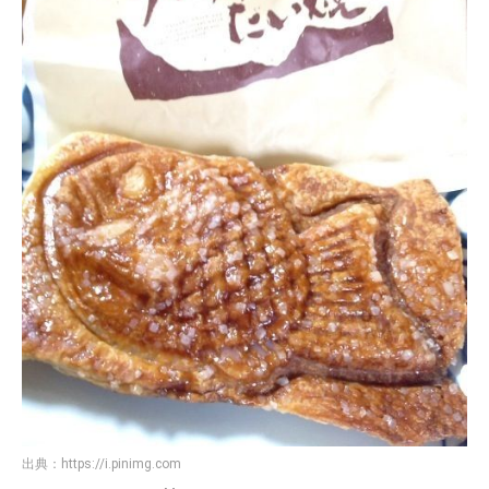
出典：
https://i.pinimg.com