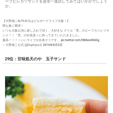
ーフヒレカツサンドを是非一度試してみてはいかがでしょう
か。
【大野雄二&LP6本日はビルボードライブ大阪！】
間も無く開演！
いつも大阪公演に差し入れで頂く、大好きな グリル「梵」のビーフカツレツサ
ンド！！「梵」の社長直々に持ってきていただきました。
最高！！！！いいライブが出来そうです。
pic.twitter.com/tbMwwWAlig
— 大野雄二公式 (@lupinjazz)
2016年8月2日
29位：甘味処天のや 玉子サンド