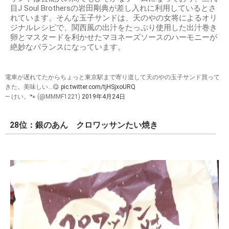
目J Soul Brothersの岩田剛典が差し入れに利用しているとさ
れています。そんな玉子サンドは、天のやの女将によるオリ
ジナルレシピで、関西風の出汁をたっぷり使用した出汁巻き
卵とマスタードを利かせたマヨネーズソースのハーモニーが
絶妙なバランスになっています。
電車が遅れてたからちょっと東京駅まで寄り道して天のやの玉子サンド買って
きた。美味しい...😋
pic.twitter.com/tjHSjxoURQ
— けい。🐾 (@MMMF1221)
2019年4月24日
28位：銀のあん クロワッサンたい焼き