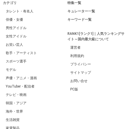
カテゴリ
特集一覧
タレント・有名人
キュレーター一覧
俳優・女優
キーワード一覧
男性アイドル
RANK1[ランク1]｜人気ランキングサ
女性アイドル
イト～国内最大級について
お笑い芸人
運営者
歌手・アーティスト
利用規約
スポーツ選手
プライバシー
モデル
サイトマップ
声優・アニメ・漫画
お問い合せ
YouTuber・配信者
PC版
テレビ・映画
韓国・アジア
海外・世界
生活雑貨
家電製品