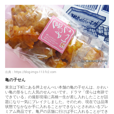
出典：
https://blog-imgs-113.fc2.com
亀の子せん
東京は下町にある押上せんべい本舗の亀の子せんは、かわい
い亀の形をした人気のせんべいです。ドラマ「僕らは奇跡で
できている」の撮影現場に高橋一生が差し入れしたことが話
題になり一気にブレイクしました。そのため、現在では品薄
状態でなかなか手に入れることができないとされれいるプレ
ミアム商品です。亀戸の店舗に行けば手に入れることができ