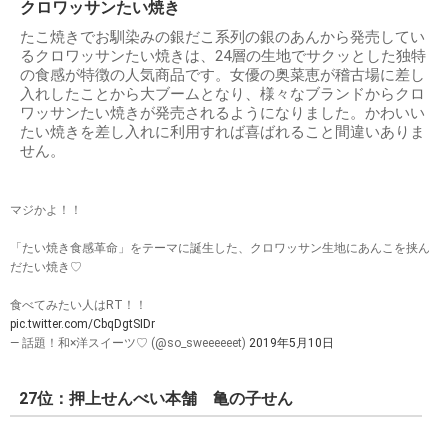
クロワッサンたい焼き
たこ焼きでお馴染みの銀だこ系列の銀のあんから発売してい
るクロワッサンたい焼きは、24層の生地でサクッとした独特
の食感が特徴の人気商品です。女優の奥菜恵が稽古場に差し
入れしたことから大ブームとなり、様々なブランドからクロ
ワッサンたい焼きが発売されるようになりました。かわいい
たい焼きを差し入れに利用すれば喜ばれること間違いありま
せん。
マジかよ！！
「たい焼き食感革命」をテーマに誕生した、クロワッサン生地にあんこを挟ん
だたい焼き♡
食べてみたい人はRT！！
pic.twitter.com/CbqDgtSIDr
— 話題！和×洋スイーツ♡ (@so_sweeeeeet)
2019年5月10日
27位：押上せんべい本舗 亀の子せん