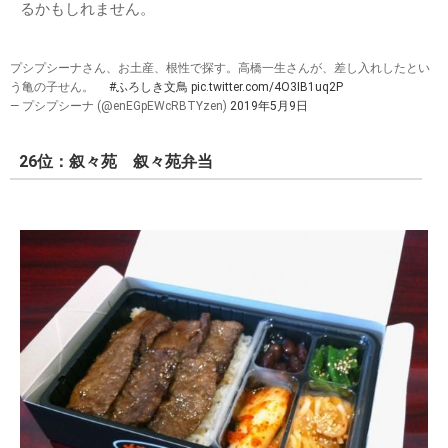
るかもしれません。
プシプシーナさん、お土産、根性で探す。高橋一生さんが、差し入れしたとい
う亀の子せん。
#ふろしき文鳥
pic.twitter.com/4O3IB1uq2P
— プシプシーナ (@enEGpEWcRBTYzen)
2019年5月9日
26位：叙々苑 叙々苑弁当