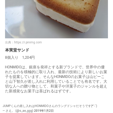
出典：
https://i.pinimg.com
本実堂サンド
8個入り 1,204円
HONMIDOは、銀座を発祥とする新ブランドで、世界中の優
れたものを積極的に取り入れ、最新の技術により新しいお菓
子を提案しています。そんなHONMIDOのお菓子は山ピーこ
と山下智久が差し入れに利用していることでも有名です。大
切な人への贈り物として、和菓子や洋菓子のジャンルを超え
た新感覚なお菓子は喜ばれるはずです。
JUMPくんの差し入れはHONMIDOさんのラングドシャだそうです(*´-`)
— さえ。 (@s_ae_ggg)
2019年1月2日