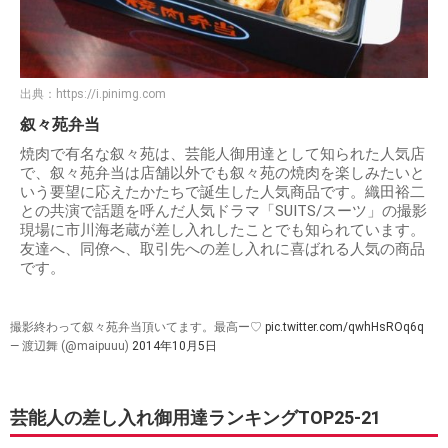
出典：
https://i.pinimg.com
叙々苑弁当
焼肉で有名な叙々苑は、芸能人御用達として知られた人気店
で、叙々苑弁当は店舗以外でも叙々苑の焼肉を楽しみたいと
いう要望に応えたかたちで誕生した人気商品です。織田裕二
との共演で話題を呼んだ人気ドラマ「SUITS/スーツ」の撮影
現場に市川海老蔵が差し入れしたことでも知られています。
友達へ、同僚へ、取引先への差し入れに喜ばれる人気の商品
です。
撮影終わって叙々苑弁当頂いてます。最高ー♡
pic.twitter.com/qwhHsROq6q
— 渡辺舞 (@maipuuu)
2014年10月5日
芸能人の差し入れ御用達ランキングTOP25-21