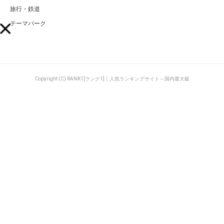
旅行・鉄道
テーマパーク
Copyright (C) RANK1[ランク1]｜人気ランキングサイト～国内最大級