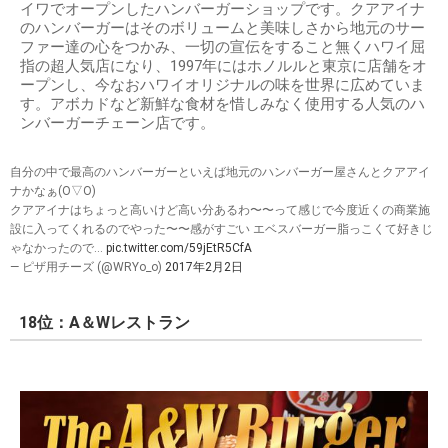
イワでオープンしたハンバーガーショップです。クアアイナ
のハンバーガーはそのボリュームと美味しさから地元のサー
ファー達の心をつかみ、一切の宣伝をすること無くハワイ屈
指の超人気店になり、1997年にはホノルルと東京に店舗をオ
ープンし、今なおハワイオリジナルの味を世界に広めていま
す。アボカドなど新鮮な食材を惜しみなく使用する人気のハ
ンバーガーチェーン店です。
自分の中で最高のハンバーガーといえば地元のハンバーガー屋さんとクアアイ
ナかなぁ(O▽O)
クアアイナはちょっと高いけど高い分あるわ〜〜って感じで今度近くの商業施
設に入ってくれるのでやった〜〜感がすごい エベスバーガー脂っこくて好きじ
ゃなかったので…
pic.twitter.com/59jEtR5CfA
— ピザ用チーズ (@WRYo_o)
2017年2月2日
18位：A＆Wレストラン