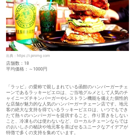
出典：
https://i.pinimg.com
店舗数：18
平均価格：～1000円
「ラッピ」の愛称で親しまれている函館のハンバーガーチェ
ーンであるラッキーピエロは、ご当地グルメとして人気のチ
ャイニーズチキンバーガーやレストラン機能を備えた個性的
な店舗が魅力的な人気のハンバーガーチェーン店です。地元
客の絶大な支持を得ているラッキーピエロは、いつでもでき
たて熱々のハンバーガーを提供すること、作り置きをしない
こと、冷凍ものは使わないなど、ローカルチェーンならでは
のおいしさの秘訣や地元客を喜ばせるユニークなアイデアが
特徴で多くの支持を集めています。