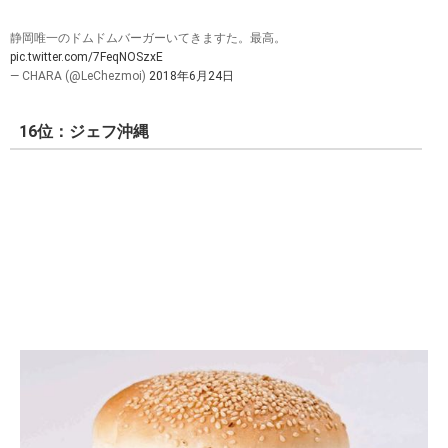
静岡唯一のドムドムバーガーいてきますた。最高。
pic.twitter.com/7FeqNOSzxE
— CHARA (@LeChezmoi)
2018年6月24日
16位：ジェフ沖縄