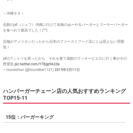
～沖縄ネタ～
念願のjef（ジェフ）沖縄に行けて名物のぬーやるバーガーとゴーヤーバーガー
を食べれて最高でした！(^^)
店舗がアメリカンだったから日本のファーストフード店にとは思えない雰囲
気！
jefのTシャツを買ったから、それを着て函館のラッキーピエロに行く事が今の
野望笑
pic.twitter.com/Y7BppYA2da
— tsuneshun (@tsunetter1101)
2019年3月11日
ハンバーガーチェーン店の人気おすすめランキング
TOP15-11
15位：バーガーキング