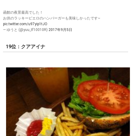
函館の夜景最高でした！
お供のラッキーピエロのハンバーガーも美味しかったです~
pic.twitter.com/u97yip1tJO
— ゆうと (@yuu_tf10010R)
2017年9月5日
19位：クアアイナ