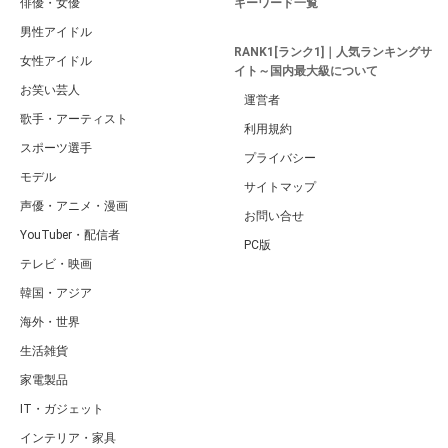
俳優・女優
キーワード一覧
男性アイドル
RANK1[ランク1]｜人気ランキングサ
女性アイドル
イト～国内最大級について
お笑い芸人
運営者
歌手・アーティスト
利用規約
スポーツ選手
プライバシー
モデル
サイトマップ
声優・アニメ・漫画
お問い合せ
YouTuber・配信者
PC版
テレビ・映画
韓国・アジア
海外・世界
生活雑貨
家電製品
IT・ガジェット
インテリア・家具