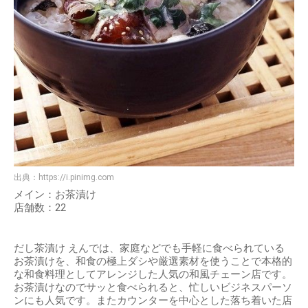
出典：
https://i.pinimg.com
メイン：お茶漬け
店舗数：22
だし茶漬け えんでは、家庭などでも手軽に食べられている
お茶漬けを、和食の極上ダシや厳選素材を使うことで本格的
な和食料理としてアレンジした人気の和風チェーン店です。
お茶漬けなのでサッと食べられると、忙しいビジネスパーソ
ンにも人気です。またカウンターを中心とした落ち着いた店