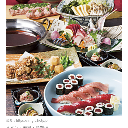
出典：
https://imgfp.hotp.jp
メイン：寿司・魚料理