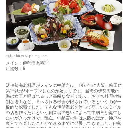
出典：
https://i.pinimg.com
メイン：伊勢海老料理
店舗数：6
活伊勢海老料理がメインの中納言は、1974年に大阪・梅田に
第1号店がオープンしたのが始まりです。当時の伊勢海老は
海の女王と呼ばれるほど高級な食材であり、おせち料理や特
別な場面など、食べられる機会が限られているというのが一
般的な認識でした。そんな伊勢海老を使って新しいスタイル
の店を作りたいという創業者の思いによって中納言が誕生し
たのがきっかけで、現在、中納言の味は大阪のほか、神戸や
東京でも楽しむことができるまでに発展してきました。伊勢