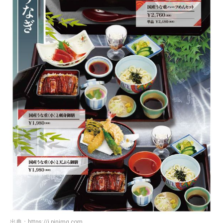
出典：
https://i.pinimg.com