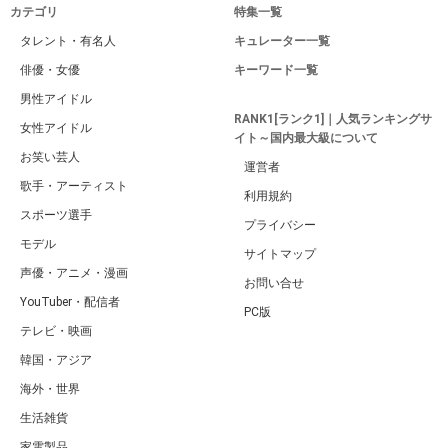
カテゴリ
特集一覧
タレント・有名人
キュレーター一覧
俳優・女優
キーワード一覧
男性アイドル
RANK1[ランク1]｜人気ランキングサ
女性アイドル
イト～国内最大級について
お笑い芸人
運営者
歌手・アーティスト
利用規約
スポーツ選手
プライバシー
モデル
サイトマップ
声優・アニメ・漫画
お問い合せ
YouTuber・配信者
PC版
テレビ・映画
韓国・アジア
海外・世界
生活雑貨
家電製品