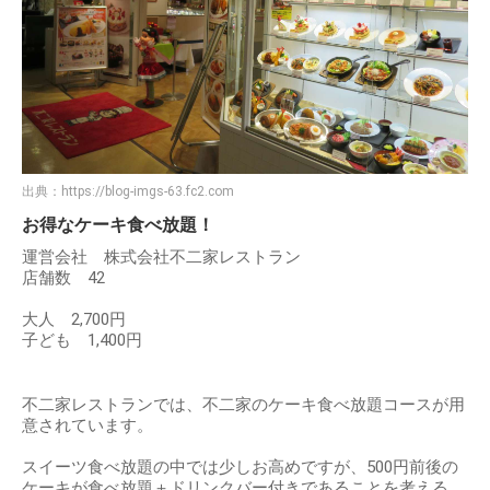
出典：
https://blog-imgs-63.fc2.com
お得なケーキ食べ放題！
運営会社 株式会社不二家レストラン
店舗数 42
大人 2,700円
子ども 1,400円
不二家レストランでは、不二家のケーキ食べ放題コースが用
意されています。
スイーツ食べ放題の中では少しお高めですが、500円前後の
ケーキが食べ放題＋ドリンクバー付きであることを考える