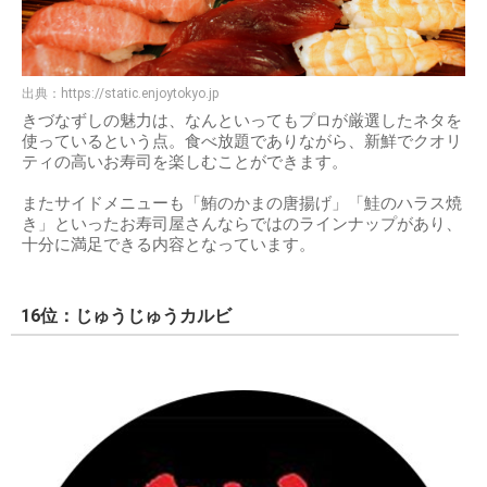
出典：
https://static.enjoytokyo.jp
きづなずしの魅力は、なんといってもプロが厳選したネタを
使っているという点。食べ放題でありながら、新鮮でクオリ
ティの高いお寿司を楽しむことができます。
またサイドメニューも「鮪のかまの唐揚げ」「鮭のハラス焼
き」といったお寿司屋さんならではのラインナップがあり、
十分に満足できる内容となっています。
16位：じゅうじゅうカルビ