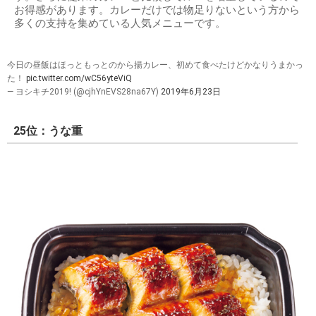
お得感があります。カレーだけでは物足りないという方から
多くの支持を集めている人気メニューです。
今日の昼飯はほっともっとのから揚カレー、初めて食べたけどかなりうまかっ
た！
pic.twitter.com/wC56yteViQ
— ヨシキチ2019! (@cjhYnEVS28na67Y)
2019年6月23日
25位：うな重