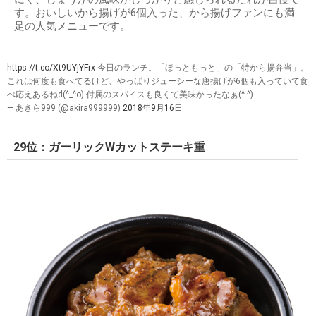
す。おいしいから揚げが6個入った、から揚げファンにも満
足の人気メニューです。
https://t.co/Xt9UYjYFrx
今日のランチ。「ほっともっと」の「特から揚弁当」。
これは何度も食べてるけど、やっぱりジューシーな唐揚げが6個も入っていて食
べ応えあるねd(^_^o) 付属のスパイスも良くて美味かったなぁ(^-^)
— あきら999 (@akira999999)
2018年9月16日
29位：ガーリックWカットステーキ重