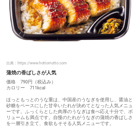
出典：
https://www.hottomotto.com
蒲焼の香ばしさが人気
価格 790円（税込み）
カロリー 711kcal
ほっともっとのうな重は、中国産のうなぎを使用し、醤油と
砂糖をベースにした甘辛いたれが決めてとなった人気メニュ
ーです。ふっくらとした肉厚のうなぎは食べ応え十分で、ボ
リュームも満点です。自慢のたれがうなぎの蒲焼の香ばしさ
を一層引き立て、食欲もそそる人気メニューです。