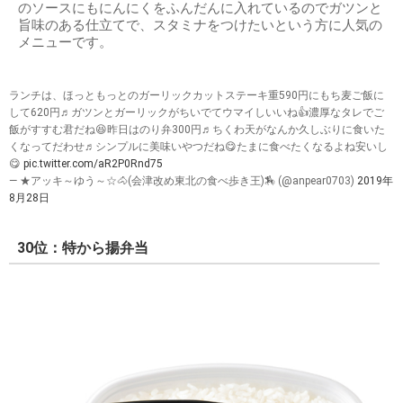
のソースにもにんにくをふんだんに入れているのでガツンと
旨味のある仕立てで、スタミナをつけたいという方に人気の
メニューです。
ランチは、ほっともっとのガーリックカットステーキ重590円にもち麦ご飯に
して620円♬ガツンとガーリックがちいでてウマイしいいね👍濃厚なタレでご
飯がすすむ君だね😆昨日はのり弁300円♬ちくわ天がなんか久しぶりに食いた
くなってだわせ♬シンプルに美味いやつだね😋たまに食べたくなるよね安いし
😋
pic.twitter.com/aR2P0Rnd75
— ★アッキ～ゆう～☆🐴(会津改め東北の食べ歩き王)🏇 (@anpear0703)
2019年
8月28日
30位：特から揚弁当