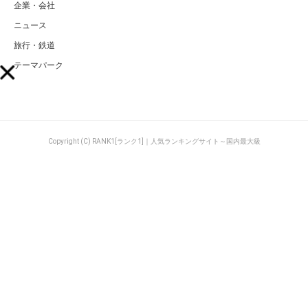
企業・会社
ニュース
旅行・鉄道
テーマパーク
Copyright (C) RANK1[ランク1]｜人気ランキングサイト～国内最大級