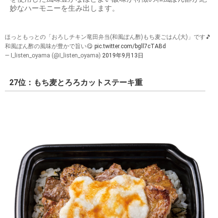
妙なハーモニーを生み出します。
ほっともっとの「おろしチキン竜田弁当(和風ぽん酢)もち麦ごはん(大)」です🎵
和風ぽん酢の風味が豊かで旨い😋
pic.twitter.com/bgll7cTABd
— I_listen_oyama (@I_listen_oyama)
2019年9月13日
27位：もち麦とろろカットステーキ重