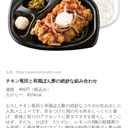
出典：
https://www.hottomotto.com
チキン竜田と和風ぽん酢の絶妙な組み合わせ
価格 490円（税込み）
カロリー 851kcal
おろしチキン竜田と和風ぽん酢の絶妙なコラボが生み出した
人気メニューです。衣をつけた鶏のモモ肉をじっくりと揚
げ、食感と彩りのアクセントに紫タマネギを散らし、そこに
ゆず、すだち、かぼす、だいだい、レモンの5種の柑橘果汁
を使用した風味豊かなほどよい酸味が特徴の和風ぽん酢が絶