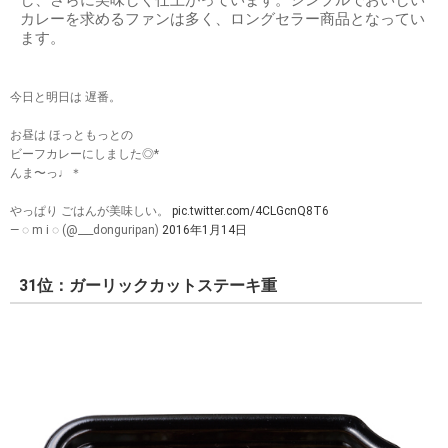
カレーを求めるファンは多く、ロングセラー商品となってい
ます。
今日と明日は 遅番。
お昼は ほっともっとの
ビーフカレーにしました◎*
んま〜っ♩＊
やっぱり ごはんが美味しい。
pic.twitter.com/4CLGcnQ8T6
— ◌ m i ◌ (@___donguripan)
2016年1月14日
31位：ガーリックカットステーキ重