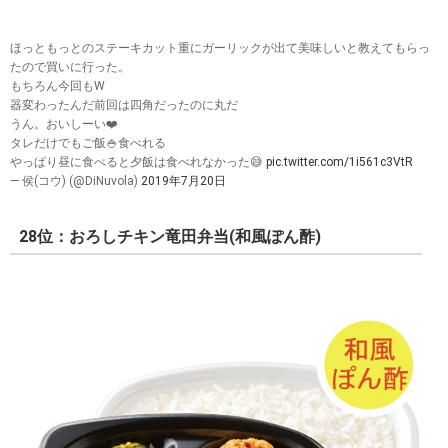
ほっともっとのステーキカット重にガーリックが出て美味しいと教えてもらっ
たので買いに行った。
もちろん今回もW
器変わったんだ前回は四角だったのに丸だ
うん。おいしーい❤️
タレだけでもご飯🍚食べれる
やっぱり昼に食べると夕飯は食べれなかった😅
pic.twitter.com/1i561c3VtR
— 侯(コウ) (@DiNuvola)
2019年7月20日
28位：おろしチキン竜田弁当(和風ぽん酢)