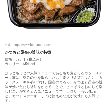
出典：
https://www.hottomotto.com
かつおと昆布の旨味が特徴
価格 690円（税込み）
カロリー 654kcal
ほっともっとの人気メニューであるもち麦とろろカットステ
ーキ重は、刻みのりを散らしたもち麦入り金芽ごはんに、カ
ットステーキを盛り付け、国産のとろろ、かつよと昆布の旨
味が効いただし醤油をかけることで、さっぱりとおいしく楽
しむことができる人気メニューです。カロリーも654kcal
と、カットステーキにしては控えめな点が女性にも人気で
す。