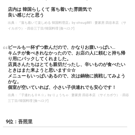
店内は 韓国らしくて 落ち着いた雰囲気で
良い感じだと思う
出典：
『落ち着いて楽しめる 韓国料理店』by ohsug881 : 妻家房 四谷本店 （サ
イカボウ） - 四谷三丁目/韓国料理 [食べログ]
ビールも一杯ずつ飲んだので、かなりお腹いっぱい…
キムチが食べきれなかったので、お店の人に頼むと持ち帰
り用にパックしてくれました。
店員さんたちはとても親切だったし、辛いものが食べたい
ときはまた来ようと思います☆☆
メニューもいっぱいあるので、次は鍋物に挑戦してみよう
かな。
個室が空いていれば、小さい子供連れでも安心です！
出典：
『子連れもＯＫ☆』by りょうちゃ : 妻家房 四谷本店 （サイカボウ） - 四谷
三丁目/韓国料理 [食べログ]
9位：吾照里