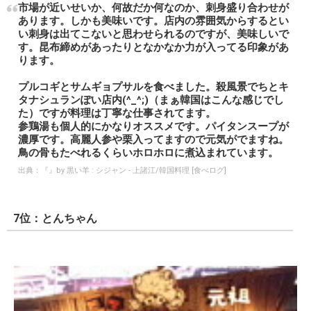
市場が近いせいか、何故だか何なのか、刺身盛り合わせが
あります。しかも美味いです。店内の雰囲気からするとい
い刺身は出てこないと思わせられるのですが、美味しいで
す。昆布締めがあったりとなかなか力が入ってる印象があ
ります。
プルコギとサムギョプサルを食べました。殺風景でちとキ
タナシュランぽい店内(^_^;)（まぁ韓国はこんな感じでし
た）ですが料理は丁寧な仕事されてます。
参鶏湯も個人的にかなりオススメです。パイタンスープが
濃厚です。高麗人参や栗入ってますので元気がでますね。
鳥の骨もたべれるくらいホロホロに煮込まれています。
出典：
『』by 黒い羊 : シジャン - 上諸江/韓国料理 [食べログ]
7位：とんちゃん