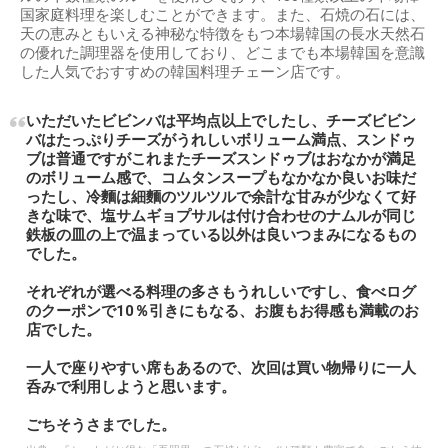
国家庭料理を楽しむことができます。また、石焼の石には、
天の恵みともいえる神秘な特徴をもつ本場韓国の長水天然石
の優れた調理器を使用しており、どこまでも本場韓国を意識
した人気でおすすめの韓国料理チェーン店です。
いただいたビビンバは平均点以上でしたし、チーズビビン
バはたっぷりチーズがうれしいボリューム満点、スンドゥ
ブは普通ですがこれまたチーズスンドゥブはおなかが満足
のボリューム感で、コムタンスープもなかなか良いお味だ
ったし、冷麵は細麵のツルツルで余計な甘みが少なくて好
きな味で、塩サムギョプサルは付け合わせのナムルが同じ
鉄板の皿の上で温まっている以外は良いつまみになるもの
でした。
それぞれが選べる料理の多さもうれしいですし、食べログ
のクーポンで10％引きにもなる、お腹もお得感も満載のお
店でした。
一人で座りやすい席もあるので、次回は買い物帰りに一人
呑みで利用しようと思います。
ごちそうさまでした。