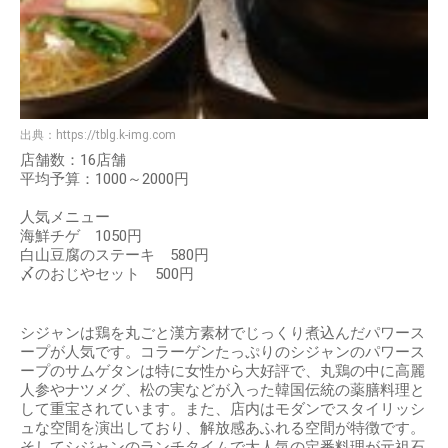
出典：
https://tblg.k-img.com
店舗数：16店舗
平均予算：1000～2000円
人気メニュー
海鮮チゲ 1050円
白山豆腐のステーキ 580円
〆のおじやセット 500円
シジャンは鶏を丸ごと漢方素材でじっくり煮込んだパワース
ープが人気です。コラーゲンたっぷりのシジャンのパワース
ープのサムゲタンは特に女性から大好評で、丸鶏の中に高麗
人参やナツメグ、松の実などが入った韓国伝統の薬膳料理と
して重宝されています。また、店内はモダンでスタイリッシ
ュな空間を演出しており、解放感あふれる空間が特徴です。
そしてシジャンのランチタイムで大人気の定番料理が元祖石