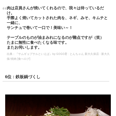
肉は店員さんが焼いてくれるので、我々は待っているだ
け。
手際よく焼いてカットされた肉を、ネギ、みそ、キムチと
一緒に、
サンチュで巻いて一口で！美味い～！
テーブルのものが油まみれになるのが難点ですが（笑）
たまに無性に食べたくなる味です。
またお伺いします。
出典：
『サムギョプサルといえば』by GOGO君 : とんちゃん 新大久保店 - 新大久
保/焼肉 [食べログ]
6位：鉄板鍋づくし