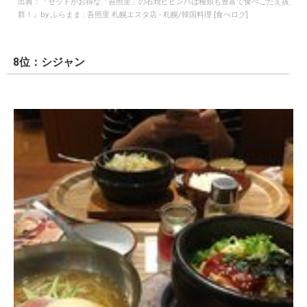
出典：
『セットがお得な「吾照里」の石焼ビビンバは種類も豊富で食べごたえ抜
群！』by ふらまま : 吾照里 札幌エスタ店 - 札幌/韓国料理 [食べログ]
8位：シジャン