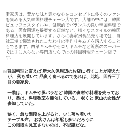
妻家房は、豊かな味と豊かな心をコンセプトに多くのファン
を集める人気韓国料理チェーン店です。店舗の中には、韓国
ビュッフェスタイルや、健康的でバランスの良い韓国料理で
ある、医食同源を提案する店舗など、様々なスタイルの韓国
料理店を展開しています。さらに妻家房食品売り場では、自
社工場で製造されたこだわりの手作りキムチを購入すること
もできます。白菜キムチやセロリキムチなど近所のスーパー
では手に入らない専門店ならではの韓国料理チェーン店で
す。
韓国料理と言えば 新大久保周辺のお店に 行くことが増えた
が、 落ち着いて 品良く食べるのであれば、此処、四谷三丁
目の妻家房。
一階は、キムチや豚バラなど 韓国の食材や料理を売ってお
り、奥は、料理教室を開催している。 覗くと 沢山の女性が
参加していた。
狭く、急な階段を上がると、少し落ち着いた
テーブル席。 お客さんは年配も多いだろうに
この階段を見直さないのは、不思議だな。