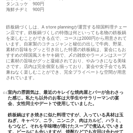
タンユッケ 900円
海鮮チヂミ 900円
鉄板鍋づくしは、A store planningが運営する韓国料理チェー
ン店です。鉄板鍋づくしの特徴は何といっても名物の鉄板鍋
を楽しむことができる点で、コースは2000円から用意されて
います。自家製のコチュジャンと秘伝の出しで牛肉、野菜、
素材の旨味をグッと引き出した特選の鉄板鍋は、宴会にもお
すすめの韓国風スキヤキ鍋で、〆の雑炊やラーメンはスープ
に素材の旨味がグッと凝縮されており、やみつきになる美味
さです。店内は完全個室も揃っており、宴会や女子会でも気
兼ねなく楽しむことができ、完全プライベートな空間が用意
されています。
室内の雰囲気は、最近のキレイな焼肉屋とバーが合わさっ
た感じ。私たち以外のお客は大学生やサラリーマンの宴
会、女性同士やデートで使用していました。
鉄板鍋はすき焼きに似た料理ですが、入っている具材は玉
ねぎ、キャベツ、ニラ、ニンニク、肉はカルビ、ハラミ、
もつなど。それを辛味噌が溶けたスープで煮込んでいきま
す。ビールにも合いますが、焼酎などでも次回は合わせて