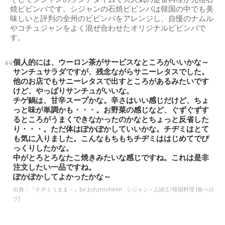
焼ビビンバです。シジャンの石焼ビビンバは韓国の中でも美
味しいと評判の全州のビビンバをアレンジし、自慢のナムル
やコチュジャンをよく混ぜ合わせたオリジナルビビンバで
す。
個人的には、ウーロン茶がサービスなところがいいかな～
サンチュサラダですが、残念ながらサニーレタスでした。
他のお店でもサニーレタスで出すところがあるみたいです
けど、やっぱりサンチュがいいな。
チゲ鍋は、甘辛スープかな。辛さはいい感じだけど、ちょ
っと味が単調かも・・・。お野菜の感じなど、ぐずぐずす
るところがうまくできなかったのかなとちょっと反省した
り・・・。ただ体はぽかぽかしていいかな。チヂミはとて
も気に入りました。こんなもちもちチヂミははじめてでび
っくりしたかな。
中がとろとろなたこ焼きみたいな感じですね。これは是非
注文したい一品ですね。
ぽかぽかしてよかったかな～
出典：
『チヂミうまま～』by おれmichelin : シジャン - 上諸江/韓国料理 [食べロ
グ]