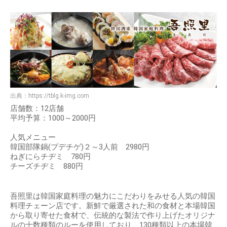
出典：
https://tblg.k-img.com
店舗数：12店舗
平均予算：1000～2000円
人気メニュー
韓国部隊鍋(プデチゲ)２～3人前 2980円
ねぎにらチヂミ 780円
チーズチヂミ 880円
吾照里は韓国家庭料理の魅力にこだわりをみせる人気の韓国
料理チェーン店です。新鮮で厳選された和の食材と本場韓国
から取り寄せた食材で、伝統的な製法で作り上げたオリジナ
ルの十数種類のルーを使用しており、130種類以上の本場韓