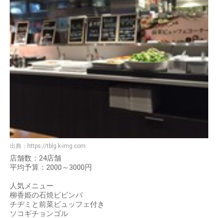
出典：
https://tblg.k-img.com
店舗数：24店舗
平均予算：2000～3000円
人気メニュー
柳香姫の石焼ビビンバ
チヂミと前菜ビュッフェ付き
ソコギチョンゴル