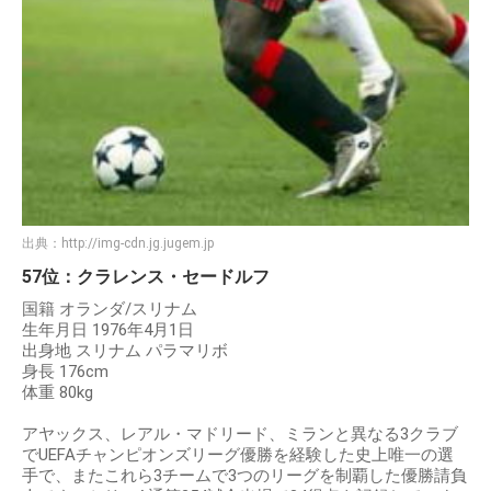
出典：
http://img-cdn.jg.jugem.jp
57位：クラレンス・セードルフ
国籍 オランダ/スリナム
生年月日 1976年4月1日
出身地 スリナム パラマリボ
身長 176cm
体重 80kg
アヤックス、レアル・マドリード、ミランと異なる3クラブ
でUEFAチャンピオンズリーグ優勝を経験した史上唯一の選
手で、またこれら3チームで3つのリーグを制覇した優勝請負