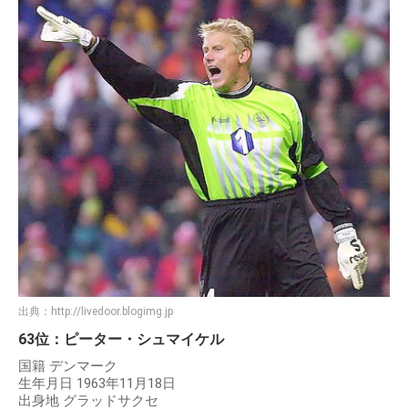
出典：
http://livedoor.blogimg.jp
63位：ピーター・シュマイケル
国籍 デンマーク
生年月日 1963年11月18日
出身地 グラッドサクセ