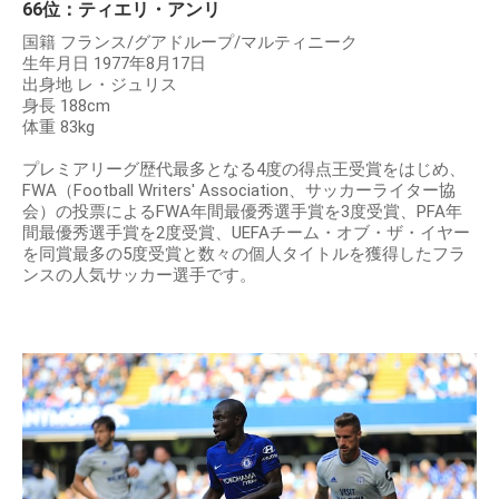
66位：ティエリ・アンリ
国籍 フランス/グアドループ/マルティニーク
生年月日 1977年8月17日
出身地 レ・ジュリス
身長 188cm
体重 83kg
プレミアリーグ歴代最多となる4度の得点王受賞をはじめ、
FWA（Football Writers' Association、サッカーライター協
会）の投票によるFWA年間最優秀選手賞を3度受賞、PFA年
間最優秀選手賞を2度受賞、UEFAチーム・オブ・ザ・イヤー
を同賞最多の5度受賞と数々の個人タイトルを獲得したフラ
ンスの人気サッカー選手です。