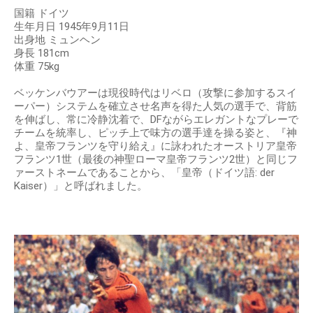
国籍 ドイツ
生年月日 1945年9月11日
出身地 ミュンヘン
身長 181cm
体重 75kg
ベッケンバウアーは現役時代はリベロ（攻撃に参加するスイ
ーパー）システムを確立させ名声を得た人気の選手で、背筋
を伸ばし、常に冷静沈着で、DFながらエレガントなプレーで
チームを統率し、ピッチ上で味方の選手達を操る姿と、『神
よ、皇帝フランツを守り給え』に詠われたオーストリア皇帝
フランツ1世（最後の神聖ローマ皇帝フランツ2世）と同じフ
ァーストネームであることから、「皇帝（ドイツ語: der
Kaiser）」と呼ばれました。