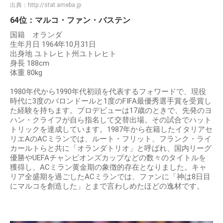
出典：
http://stat.ameba.jp
64位：マルコ・ファン・バステン
国籍 オランダ
生年月日 1964年10月31日
出身地 ユトレヒト州ユトレヒト
身長 188cm
体重 80kg
1980年代から1990年代初頭を代表するフォワードで、現役
時代に3度のバロンドールと1度のFIFA最優秀選手賞を受賞し
た経験を持ちます。プロデビューは17歳のときで、先発のヨ
ハン・クライフが自ら指名して交替出場。その試合でハット
トリックを達成しています。1987年から在籍したイタリアセ
リエAのACミランでは、ルート・フリット、フランク・ライ
カールトらと共に「オランダトリオ」と呼ばれ、国内リーグ
優勝やUEFAチャンピオンズカップなどの数々のタイトルを
獲得し、ACミラン黄金期の象徴的存在となりました。キャ
リア全盛期を過ごしたACミランでは、ファンに「神は8日目
にマルコを創造した」とまで言わしめたほどの逸材です。