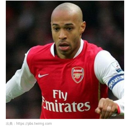
出典：
https://pbs.twimg.com