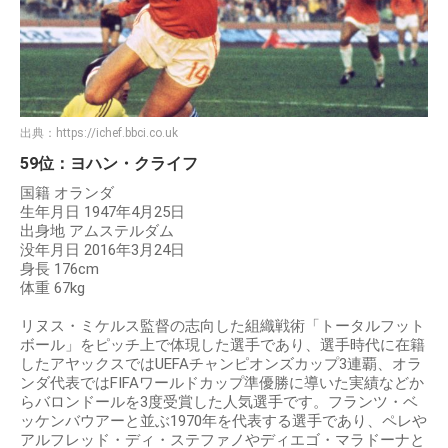
出典：
https://ichef.bbci.co.uk
59位：ヨハン・クライフ
国籍 オランダ
生年月日 1947年4月25日
出身地 アムステルダム
没年月日 2016年3月24日
身長 176cm
体重 67kg
リヌス・ミケルス監督の志向した組織戦術「トータルフット
ボール」をピッチ上で体現した選手であり、選手時代に在籍
したアヤックスではUEFAチャンピオンズカップ3連覇、オラ
ンダ代表ではFIFAワールドカップ準優勝に導いた実績などか
らバロンドールを3度受賞した人気選手です。フランツ・ベ
ッケンバウアーと並ぶ1970年を代表する選手であり、ペレや
アルフレッド・ディ・ステファノやディエゴ・マラドーナと