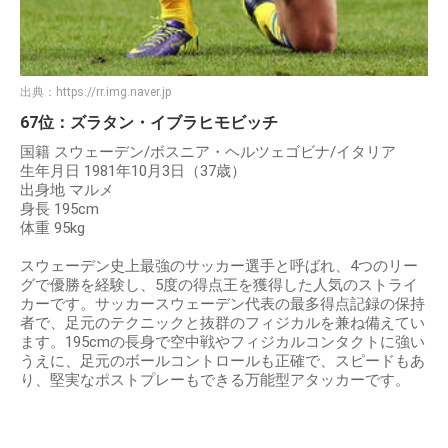
出典：
https://rr.img.naver.jp
67位：ズラタン・イブラヒモビッチ
国籍 スウェーデン/ボスニア・ヘルツェゴビナ/イタリア
生年月日 1981年10月3日（37歳）
出身地 マルメ
身長 195cm
体重 95kg
スウェーデン史上最強のサッカー選手と呼ばれ、4つのリー
グで優勝を経験し、5度の得点王を獲得した人気のストライ
カーです。サッカースウェーデン代表の最多得点記録の保持
者で、足元のテクニックと抜群のフィジカルを兼ね備えてい
ます。195cmの長身で空中戦やフィジカルコンタクトに強い
うえに、足元のボールコントロールも正確で、スピードもあ
り、堅実なポストプレーもできる万能型アタッカーです。