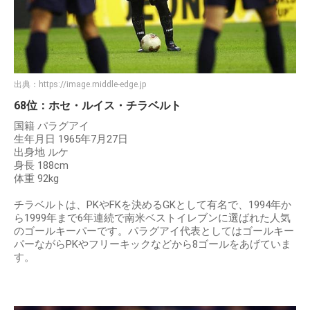
出典：
https://image.middle-edge.jp
68位：ホセ・ルイス・チラベルト
国籍 パラグアイ
生年月日 1965年7月27日
出身地 ルケ
身長 188cm
体重 92kg
チラベルトは、PKやFKを決めるGKとして有名で、1994年か
ら1999年まで6年連続で南米ベストイレブンに選ばれた人気
のゴールキーパーです。パラグアイ代表としてはゴールキー
パーながらPKやフリーキックなどから8ゴールをあげていま
す。