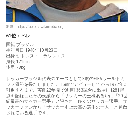
出典：
https://upload.wikimedia.org
61位：ペレ
国籍 ブラジル
生年月日 1940年10月23日
出身地 トレス・コラソンエス
身長 171cm
体重 73kg
サッカーブラジル代表のエースとして3度のFIFAワールドカ
ップ優勝を果たしました。15歳でデビューしてから1977年に
引退するまで、実働22年間で通算1363試合に出場し1281得
点を記録したその実績から「サッカーの王様あるいは「20世
紀最高のサッカー選手」と評され、多くのサッカー選手、サ
ッカーファンから「サッカー史上最高の選手の一人」と見做
されている選手です。