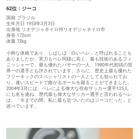
62位：ジーコ
国籍 ブラジル
生年月日 1953年3月3日
出身地 リオデジャネイロ州リオデジャネイロ市
身長 172cm
体重 72kg
小柄な体格であり、しばしば「白いペレ」と呼ばれることも
ありましたが、実力もペレ同様に高く、最も技術のあるフィ
ニッシャーで、最も優れたパサーの一人、1980年代初頭の世
界一の選手とも評されています。さらに、歴史上最も優れた
フリーキックのスペシャリストの一人としても知られてお
り、速いスピードで曲がるボールを蹴ることができました。
2004年3月には、ペレによる偉大な存命サッカー選手125人
にも名を連ね、歴代最も偉大なサッカー選手と言われるペレ
は、「今までの間、私に最も近づいたのはジーコだった」と
述べています。