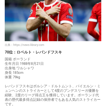
出典：
https://news-library.com
70位：ロベルト・レバンドフスキ
国籍 ポーランド
生年月日 1988年8月21日
出身地 ワルシャワ
身長 185cm
体重 79kg
レバンドフスキはボルシア・ドルトムント、バイエルン・ミ
ュンヘンのストライカーとして4度のブンデスリーガ優勝を
経験、2度のリーグ得点王を獲得しています。ポーランド代
表の歴代最多得点記録の保持者でもある人気のストライカー
です。