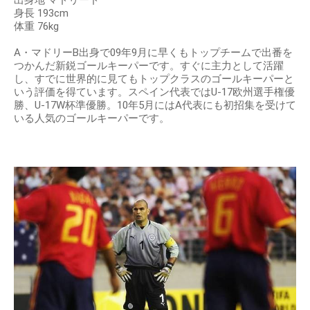
身長 193cm
体重 76kg
A・マドリーB出身で09年9月に早くもトップチームで出番を
つかんだ新鋭ゴールキーパーです。すぐに主力として活躍
し、すでに世界的に見てもトップクラスのゴールキーパーと
いう評価を得ています。スペイン代表ではU-17欧州選手権優
勝、U-17W杯準優勝。10年5月にはA代表にも初招集を受けて
いる人気のゴールキーパーです。