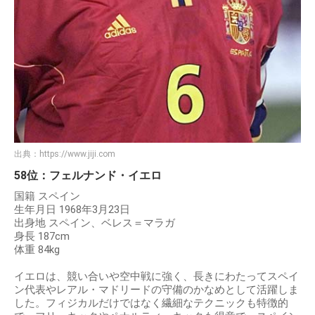
出典：
https://www.jiji.com
58位：フェルナンド・イエロ
国籍 スペイン
生年月日 1968年3月23日
出身地 スペイン、ベレス＝マラガ
身長 187cm
体重 84kg
イエロは、競い合いや空中戦に強く、長きにわたってスペイ
ン代表やレアル・マドリードの守備のかなめとして活躍しま
した。フィジカルだけではなく繊細なテクニックも特徴的