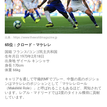
出典：
https://www.theworldmagazine.jp
65位：クロード・マケレレ
国籍 フランス/コンゴ民主共和国
生年月日 1973年2月18日
出身地 ザイール キンシャサ
身長 170cm
体重 66kg
キャリアを通して守備的MFでプレー、中盤の底のポジショ
ンはマケレレのポジションとして「マケレレロール
（Makélélé Role）」と呼ばれることもあるほど、周知されて
います。レアル・マドリードでは2度のタイトル獲得に貢献
しています。