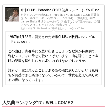
米米CLUB - Paradise (1987 初期メンバー) - YouTube
初期メンバー 米米CLUB - Paradise KOME KOME CLUB 石井竜
也 カールスモーキー石井 ジェームス小野田 浪漫飛行 sûre
danse Shake Hip! シュールダンス 山本リンダ 狂わせたいの 狙
いうち どうにもとまらない 米米クラブ
出典：米米CLUB - Paradise (1987 初期メンバー) - YouTube
1987年4月22日に発売された米米CLUBの4枚目のシングル
「Paradise」。
この曲は、青春時代を思い出させるような歌詞が特徴的で、
弾むメロディに乗せて歌い上げています。曲を聴くことで当
時の記憶を懐かしむ方も多いのではないでしょうか。
誰もが一度は思ったことがあるあの頃に戻りたいという気持
ちが共感できる楽曲になっているので、世代を超えて楽しめ
る内容になっています。
人気曲ランキング17：WELL COME 2