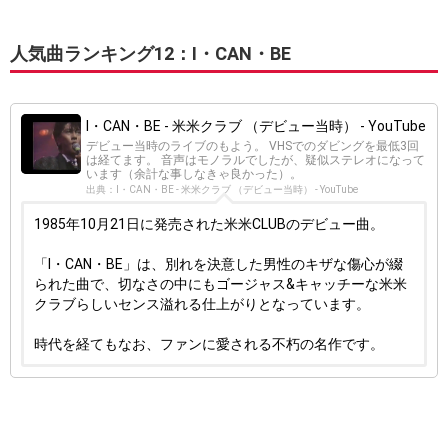
人気曲ランキング12：I・CAN・BE
I・CAN・BE - 米米クラブ （デビュー当時） - YouTube
デビュー当時のライブのもよう。 VHSでのダビングを最低3回
は経てます。 音声はモノラルでしたが、疑似ステレオになって
います（余計な事しなきゃ良かった）。
出典：I・CAN・BE - 米米クラブ （デビュー当時） - YouTube
1985年10月21日に発売された米米CLUBのデビュー曲。
「I・CAN・BE」は、別れを決意した男性のキザな傷心が綴
られた曲で、切なさの中にもゴージャス&キャッチーな米米
クラブらしいセンス溢れる仕上がりとなっています。
時代を経てもなお、ファンに愛される不朽の名作です。