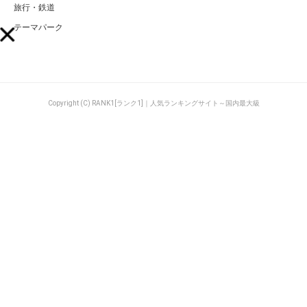
旅行・鉄道
テーマパーク
Copyright (C) RANK1[ランク1]｜人気ランキングサイト～国内最大級