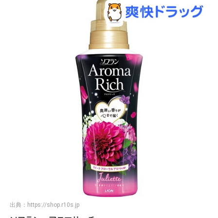
出典：
https://shop.r10s.jp