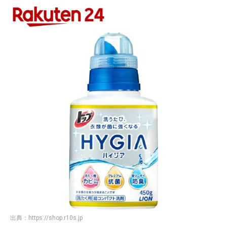
出典：
https://shop.r10s.jp