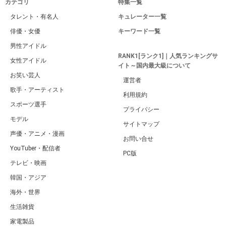
カテゴリ
特集一覧
タレント・有名人
キュレーター一覧
俳優・女優
キーワード一覧
男性アイドル
RANK1[ランク1]｜人気ランキングサ
女性アイドル
イト～国内最大級について
お笑い芸人
運営者
歌手・アーティスト
利用規約
スポーツ選手
プライバシー
モデル
サイトマップ
声優・アニメ・漫画
お問い合せ
YouTuber・配信者
PC版
テレビ・映画
韓国・アジア
海外・世界
生活雑貨
家電製品