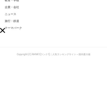
教育・学校
企業・会社
ニュース
旅行・鉄道
テーマパーク
Copyright (C) RANK1[ランク1]｜人気ランキングサイト～国内最大級