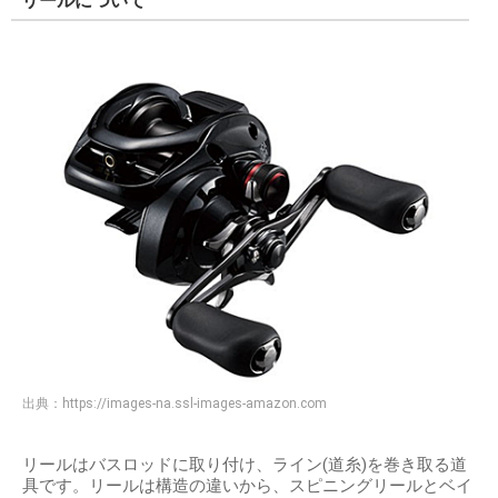
リールについて
出典：
https://images-na.ssl-images-amazon.com
リールはバスロッドに取り付け、ライン(道糸)を巻き取る道
具です。リールは構造の違いから、スピニングリールとベイ