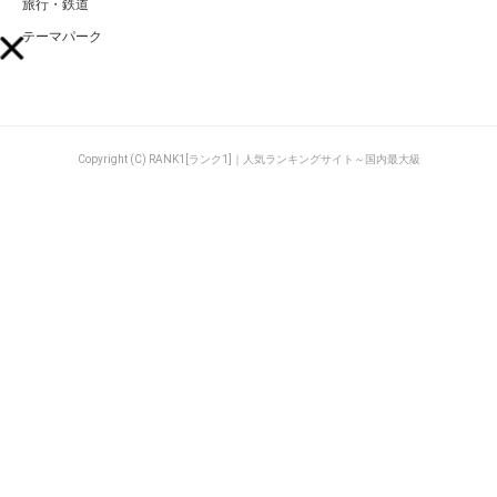
旅行・鉄道
テーマパーク
Copyright (C) RANK1[ランク1]｜人気ランキングサイト～国内最大級