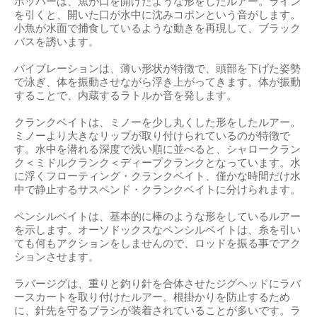
ホッパーは、魚が口を開けたような形をしたルアー。ライン
を引くと、開いた口が水中に沈みコポンという音がします。
小魚が水面で捕食しているような動きを再現して、ブラック
バスを誘います。
バイブレーションは、薄い形状が特徴で、頭部を下げた姿勢
で泳ぎ、体を振動させながら浮き上がってきます。体が振動
することで、内蔵するラトルか音を発します。
クランクベイトは、ミノーを少し丸くした形をしたルアー。
ミノーより大きなリップが取り付けられているのが特徴で
す。水中を潜れる深度で浅い順に並べると、シャロークラン
ク＜ミドルクランク＜ディープクランクとなっています。水
に浮くフローティング・クランクベイト、僅かな時間だけ水
中で静止するサスペンド・クランクベイトに分けられます。
ペンシルベイトは、基本的に棒のような形をしているルアー
を示します。オーソドックスなペンシルベイトは、糸を引い
ても何もアクションをしませんので、ロッドを振る事でアク
ションさせます。
ラバージグは、重りと釣り針を合体させたジグヘッドにラバ
ースカートを取り付けたルアー。根掛かりを防止するため
に、針先を守るブラシが装着されていることが多いです。ラ