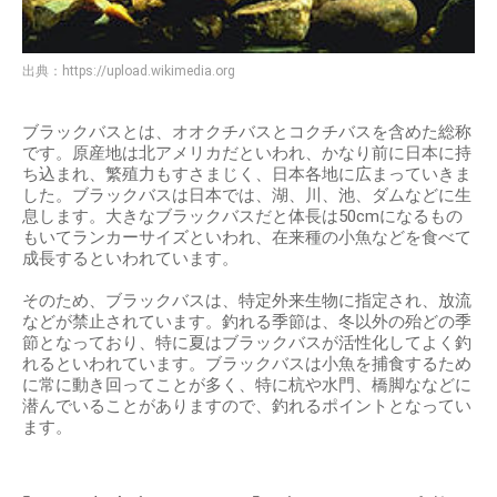
出典：
https://upload.wikimedia.org
ブラックバスとは、オオクチバスとコクチバスを含めた総称
です。原産地は北アメリカだといわれ、かなり前に日本に持
ち込まれ、繁殖力もすさまじく、日本各地に広まっていきま
した。ブラックバスは日本では、湖、川、池、ダムなどに生
息します。大きなブラックバスだと体長は50cmになるもの
もいてランカーサイズといわれ、在来種の小魚などを食べて
成長するといわれています。
そのため、ブラックバスは、特定外来生物に指定され、放流
などが禁止されています。釣れる季節は、冬以外の殆どの季
節となっており、特に夏はブラックバスが活性化してよく釣
れるといわれています。ブラックバスは小魚を捕食するため
に常に動き回ってことが多く、特に杭や水門、橋脚ななどに
潜んでいることがありますので、釣れるポイントとなってい
ます。