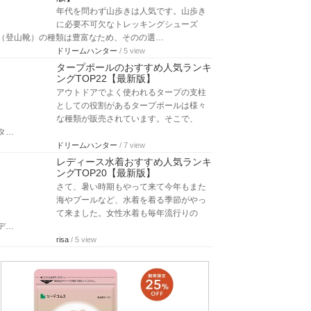
年代を問わず山歩きは人気です。山歩き
に必要不可欠なトレッキングシューズ
（登山靴）の種類は豊富なため、そのの選…
ドリームハンター
/ 5 view
タープポールのおすすめ人気ランキ
ングTOP22【最新版】
アウトドアでよく使われるタープの支柱
としての役割があるタープポールは様々
な種類が販売されています。そこで、
タ…
ドリームハンター
/ 7 view
レディース水着おすすめ人気ランキ
ングTOP20【最新版】
さて、暑い時期もやって来て今年もまた
海やプールなど、水着を着る季節がやっ
て来ました。女性水着も毎年流行りの
デ…
risa
/ 5 view