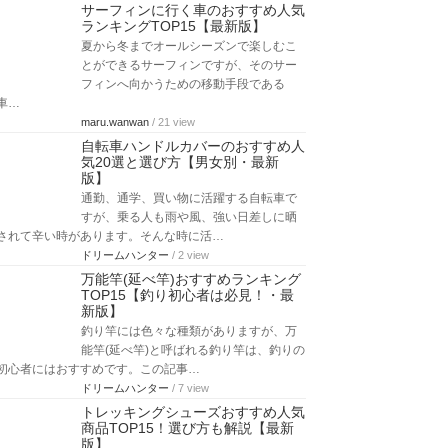
サーフィンに行く車のおすすめ人気
ランキングTOP15【最新版】
夏から冬までオールシーズンで楽しむこ
とができるサーフィンですが、そのサー
フィンへ向かうための移動手段である
車…
maru.wanwan
/ 21 view
自転車ハンドルカバーのおすすめ人
気20選と選び方【男女別・最新
版】
通勤、通学、買い物に活躍する自転車で
すが、乗る人も雨や風、強い日差しに晒
されて辛い時があります。そんな時に活…
ドリームハンター
/ 2 view
万能竿(延べ竿)おすすめランキング
TOP15【釣り初心者は必見！・最
新版】
釣り竿には色々な種類がありますが、万
能竿(延べ竿)と呼ばれる釣り竿は、釣りの
初心者にはおすすめです。この記事…
ドリームハンター
/ 7 view
トレッキングシューズおすすめ人気
商品TOP15！選び方も解説【最新
版】