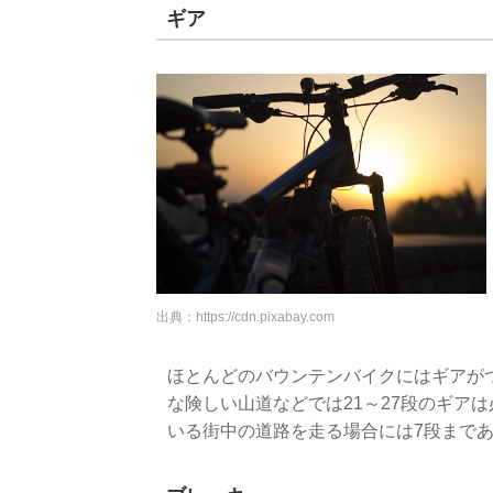
ギア
出典：
https://cdn.pixabay.com
ほとんどのバウンテンバイクにはギアが
な険しい山道などでは21～27段のギア
いる街中の道路を走る場合には7段まで