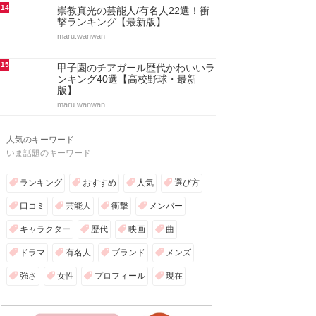
14
崇教真光の芸能人/有名人22選！衝
撃ランキング【最新版】
maru.wanwan
15
甲子園のチアガール歴代かわいいラ
ンキング40選【高校野球・最新
版】
maru.wanwan
人気のキーワード
いま話題のキーワード
ランキング
おすすめ
人気
選び方
口コミ
芸能人
衝撃
メンバー
キャラクター
歴代
映画
曲
ドラマ
有名人
ブランド
メンズ
強さ
女性
プロフィール
現在