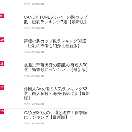
maru.wanwan
9
CANDY TUNEメンバーの胸カップ
数・巨乳ランキング7選【最新版】
maru.wanwan
10
声優の胸カップ数ランキング32選
～巨乳の声優も紹介【最新版】
maru.wanwan
11
被差別部落出身の芸能人/有名人50
選！衝撃順にランキング【最新版】
maru.wanwan
12
外国人AV女優の人気ランキング32
選！白人多数・海外作品出演【最新
版】
maru.wanwan
13
AV女優30人の引退と現在！衝撃順
にランキング【最新版】
maru.wanwan