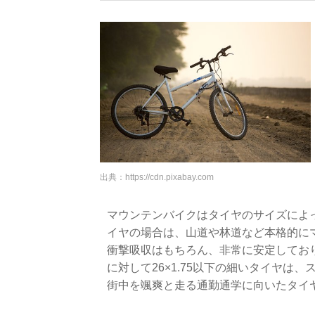
出典：
https://cdn.pixabay.com
マウンテンバイクはタイヤのサイズによって
イヤの場合は、山道や林道など本格的に
衝撃吸収はもちろん、非常に安定してお
に対して26×1.75以下の細いタイヤは
街中を颯爽と走る通勤通学に向いたタイ