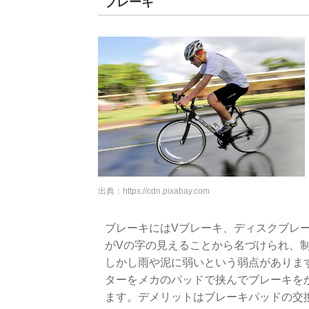
ブレーキ
出典：
https://cdn.pixabay.com
ブレーキにはVブレーキ、ディスクブレ
がVの字の見えることから名づけられ、
しかし雨や泥に弱いという弱点がありま
ターをメカのパッドで挟んでブレーキを
ます。デメリットはブレーキパッドの交