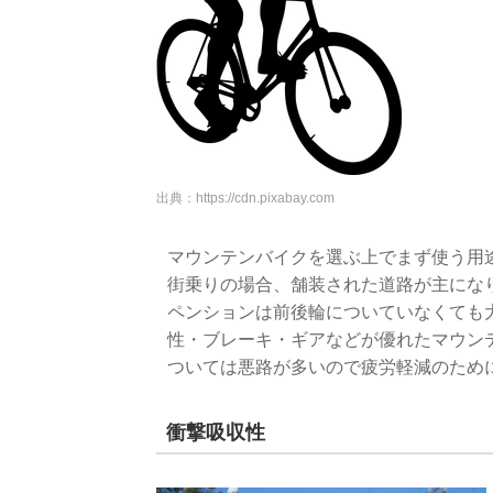
出典：
https://cdn.pixabay.com
マウンテンバイクを選ぶ上でまず使う用
街乗りの場合、舗装された道路が主にな
ペンションは前後輪についていなくても
性・ブレーキ・ギアなどが優れたマウン
ついては悪路が多いので疲労軽減のため
衝撃吸収性