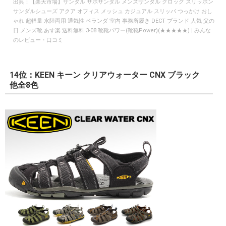
出典：
【楽天市場】サンダル サボサンダル メンズサンダル クロッグ スリッポン
サンダルシューズ アクア オフィス メッシュ カジュアル スリッパ つっかけ おし
ゃれ 超軽量 水陸両用 通気性 ベランダ 室内 事務所履き DECT ブランド 人気 父の
日 メンズ靴 あす楽 送料無料 3-08 靴靴パワー(靴靴Power)(★★★★★) | みんな
のレビュー・口コミ
14位：KEEN キーン クリアウォーター CNX ブラック
他全8色