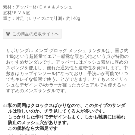
素材：アッパー材/ＥＶＡ＆メッシュ
底材/ＥＶＡ底
重さ：片足（Ｌサイズにて計測）約140g
この商品の通販サイトへ
サボサンダル メンズ グロッグ メッシュ サンダルは、重さ約
140gという超軽量でエアー感覚な履き心地という点が特徴の
おすすめサンダルです。アッパーにはメッシュ素材に厚めの
スポンジを使用し、優れた通気性と速乾性を発揮します。中
敷きはカップインソールになっており、手洗いが可能でいつ
でもキレイな状態で使うことができます。とてもスタイリッ
シュなデザインで4カラーが揃ったカジュアルでも使えるお
すすめのメンズサンダルです。
私の周囲はクロックスばかりなので、このタイプのサンダ
ルは珍しいのか、チラ見してくる人が多いです。
しっかりした作りでデザインもよく、しかも靴裏には蒸れ
防止のメッシュ穴があります。
この価格なら大満足です