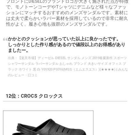
フロントにDIESELのブランドロゴが大きく施された点が特徴
で、モノトーンコーデやTシャツにデニムなど様々なファッ
ションにマッチするおすすめのメンズサンダルです。素材に
は丈夫で柔らかいラバー素材を採用しているので非常に耐久
性がよく、履き心地も抜群のメンズサンダルです。
かかとのクッションが思っていた以上に良かったです。
しっかりとした作り感があるので値段以上のお得感があり
ましたー。
出典：
【楽天市場】ディーゼル DIESEL サンダル メンズ 2019春夏新作 スポーツ
シャワーサンダル ラバーサンダル おしゃれ ブランド 大きいサイズ オフィス ブ
ラック ホワイト 黒 白 Y01920 P0316(MSS（エムエスエス）)(★★★★) | みんな
のレビュー・口コミ
12位：CROCS クロックス