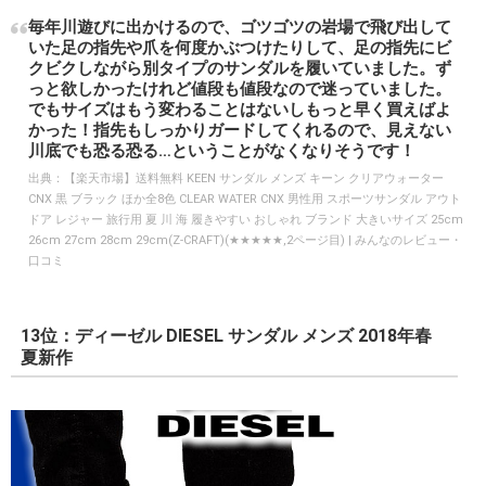
毎年川遊びに出かけるので、ゴツゴツの岩場で飛び出して
いた足の指先や爪を何度かぶつけたりして、足の指先にビ
クビクしながら別タイプのサンダルを履いていました。ず
っと欲しかったけれど値段も値段なので迷っていました。
でもサイズはもう変わることはないしもっと早く買えばよ
かった！指先もしっかりガードしてくれるので、見えない
川底でも恐る恐る…ということがなくなりそうです！
出典：
【楽天市場】送料無料 KEEN サンダル メンズ キーン クリアウォーター
CNX 黒 ブラック ほか全8色 CLEAR WATER CNX 男性用 スポーツサンダル アウト
ドア レジャー 旅行用 夏 川 海 履きやすい おしゃれ ブランド 大きいサイズ 25cm
26cm 27cm 28cm 29cm(Z-CRAFT)(★★★★★,2ページ目) | みんなのレビュー・
口コミ
13位：ディーゼル DIESEL サンダル メンズ 2018年春
夏新作