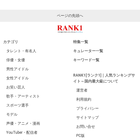
ページの先頭へ
カテゴリ
特集一覧
タレント・有名人
キュレーター一覧
俳優・女優
キーワード一覧
男性アイドル
RANK1[ランク1]｜人気ランキングサ
女性アイドル
イト～国内最大級について
お笑い芸人
運営者
歌手・アーティスト
利用規約
スポーツ選手
プライバシー
モデル
サイトマップ
声優・アニメ・漫画
お問い合せ
YouTuber・配信者
PC版