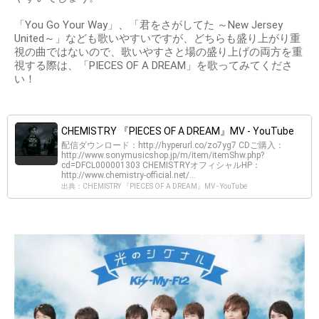
「You Go Your Way」、「君をさがしてた ～New Jersey
United～」なども歌いやすいですが、どちらも盛り上がり重
視の曲ではないので、歌いやすさと場の盛り上げの両方を重
視する際は、「PIECES OF A DREAM」を歌ってみてくださ
い！
CHEMISTRY 『PIECES OF A DREAM』MV - YouTube
配信ダウンロード：http://hyperurl.co/zo7yg7 CDご購入：
http://www.sonymusicshop.jp/m/item/itemShw.php?
cd=DFCL000001303 CHEMISTRYオフィシャルHP：
http://www.chemistry-official.net/...
出典：CHEMISTRY 『PIECES OF A DREAM』MV - YouTube