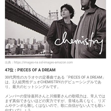
出典：
https://images-na.ssl-images-amazon.com
47位：PIECES OF A DREAM
30代男性のカラオケの定番曲である「PIECES OF A DREAM」
は、2人組男性デュオCHEMISTRYのデビューシングルであ
り、最大のヒットシングルです。
メンバーの堂珍嘉邦さんと川畑要さんの歌唱力は、常人では
まず真似できないほどの実力ですが、音域も高くなく、リズ
ムやテンポも難しくはないので、歌に自信がない人でも歌い
やすいでしょう。