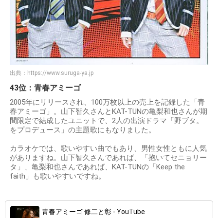
出典：
https://www.suruga-ya.jp
43位：青春アミーゴ
2005年にリリースされ、100万枚以上の売上を記録した「青
春アミーゴ」。山下智久さんとKAT-TUNの亀梨和也さんが期
間限定で結成したユニットで、2人の出演ドラマ「野ブタ。
をプロデュース」の主題歌にもなりました。
カラオケでは、歌いやすい曲でもあり、男性女性ともに人気
がありますね。山下智久さんであれば、「抱いてセニョリー
タ」、亀梨和也さんであれば、KAT-TUNの「Keep the
faith」も歌いやすいですね。
青春アミーゴ 修二と彰 - YouTube