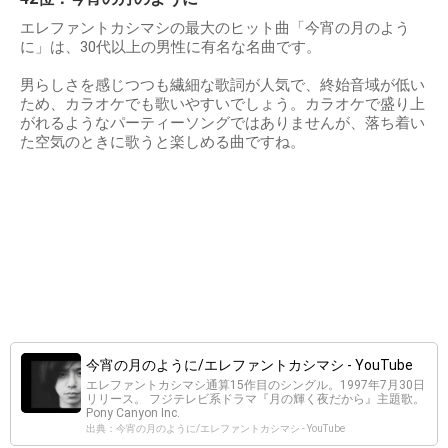
エレファントカシマシの最大のヒット曲「今宵の月のよう
に」は、30代以上の男性に有名な名曲です。
男らしさを感じつつも繊細な歌詞が人気で、終始音域が低い
ため、カラオケでも歌いやすいでしょう。カラオケで盛り上
がれるようなパーティーソングではありませんが、落ち着い
た空気のときに歌うと楽しめる曲ですね。
今宵の月のように/エレファントカシマシ - YouTube
エレファントカシマシ通算15作目のシングル。1997年7月30日
リリース。 フジテレビ系ドラマ『月の輝く夜だから』主題歌。
Pony Canyon Inc.
出典：今宵の月のように/エレファントカシマシ - YouTube