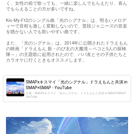
く、女性の前で歌っても、一緒に楽しんでもらえたり、喜ん
でもらえることの方が多いですね。
Kis-My-Ft2のシングル曲「光のシグナル」は、明るいメロデ
ィーで音程も激しく変動しないので、普段ジャニーズの音楽
を聴かない人でも歌いやすい曲です。
また、「光のシグナル」は、2014年に公開されたドラえもん
の映画「ドラえもん 新・のび太の大魔境～ペコと5人の探検
隊～」の主題歌に起用されたので、パパ友とその子供たちと
カラオケに行くときもオススメします。
SMAPxキスマイ「光のシグナル」ドラえもんと共演 in
SMAP×SMAP - YouTube
出典：SMAPxキスマイ「光のシグナル」ドラえもんと共演 in SMAP×SMAP -
YouTube