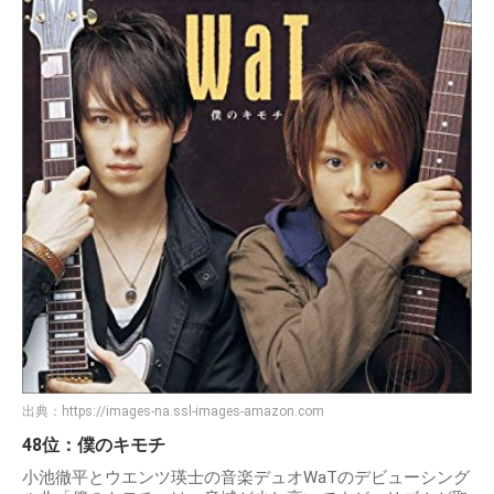
出典：
https://images-na.ssl-images-amazon.com
48位：僕のキモチ
小池徹平とウエンツ瑛士の音楽デュオWaTのデビューシング