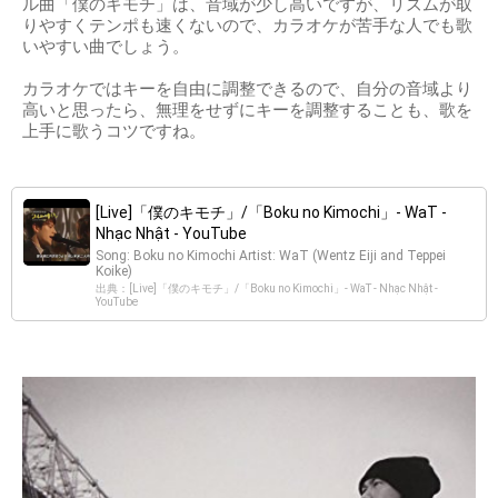
ル曲「僕のキモチ」は、音域が少し高いですが、リズムが取
りやすくテンポも速くないので、カラオケが苦手な人でも歌
いやすい曲でしょう。
カラオケではキーを自由に調整できるので、自分の音域より
高いと思ったら、無理をせずにキーを調整することも、歌を
上手に歌うコツですね。
[Live]「僕のキモチ」/「Boku no Kimochi」- WaT -
Nhạc Nhật - YouTube
Song: Boku no Kimochi Artist: WaT (Wentz Eiji and Teppei
Koike)
出典：[Live]「僕のキモチ」/「Boku no Kimochi」- WaT - Nhạc Nhật -
YouTube