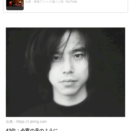
出典：青春アミーゴ 修二と彰 - YouTube
出典：
https://i.ytimg.com
42位：今宵の月のように