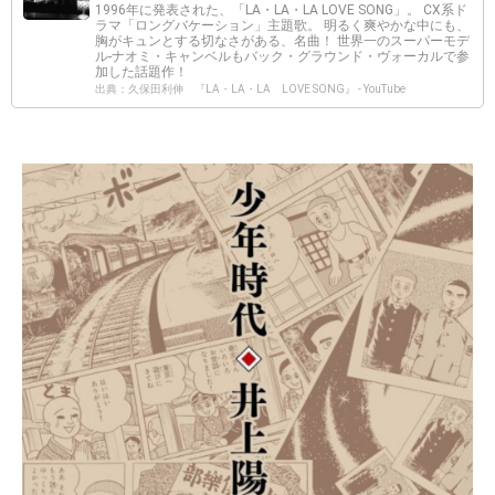
1996年に発表された、「LA・LA・LA LOVE SONG」。 CX系ド
ラマ「ロングバケーション」主題歌。 明るく爽やかな中にも、
胸がキュンとする切なさがある、名曲！ 世界一のスーパーモデ
ル-ナオミ・キャンベルもバック・グラウンド・ヴォーカルで参
加した話題作！
出典：久保田利伸 『LA・LA・LA LOVE SONG』 - YouTube