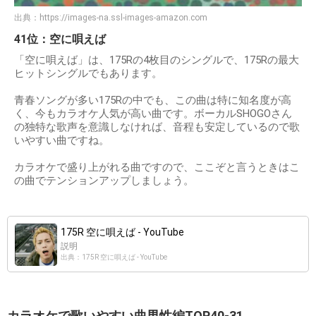
出典：
https://images-na.ssl-images-amazon.com
41位：空に唄えば
「空に唄えば」は、175Rの4枚目のシングルで、175Rの最大
ヒットシングルでもあります。
青春ソングが多い175Rの中でも、この曲は特に知名度が高
く、今もカラオケ人気が高い曲です。ボーカルSHOGOさん
の独特な歌声を意識しなければ、音程も安定しているので歌
いやすい曲ですね。
カラオケで盛り上がれる曲ですので、ここぞと言うときはこ
の曲でテンションアップしましょう。
175R 空に唄えば - YouTube
説明
出典：175R 空に唄えば - YouTube
カラオケで歌いやすい曲男性編TOP40-31