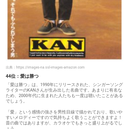
出典：
https://images-na.ssl-images-amazon.com
44位：愛は勝つ
「愛は勝つ」は、1990年にリリースされた、シンガーソング
ライターのKANさんが生み出した名曲です。あまりに有名な
ため、2000年代に生まれた人たちも一度は聴いたことがある
でしょう。
「愛」という感情の強さを男性目線で描かれており、歌いや
すいメロディーですので気持ちよく歌うことができますよ！
昔の曲ではありますが、カラオケでもきっと盛り上がるでし
ょう。