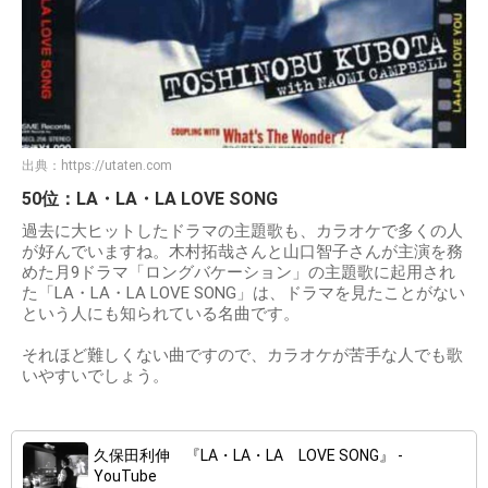
出典：
https://utaten.com
50位：LA・LA・LA LOVE SONG
過去に大ヒットしたドラマの主題歌も、カラオケで多くの人
が好んでいますね。木村拓哉さんと山口智子さんが主演を務
めた月9ドラマ「ロングバケーション」の主題歌に起用され
た「LA・LA・LA LOVE SONG」は、ドラマを見たことがない
という人にも知られている名曲です。
それほど難しくない曲ですので、カラオケが苦手な人でも歌
いやすいでしょう。
久保田利伸 『LA・LA・LA LOVE SONG』 -
YouTube